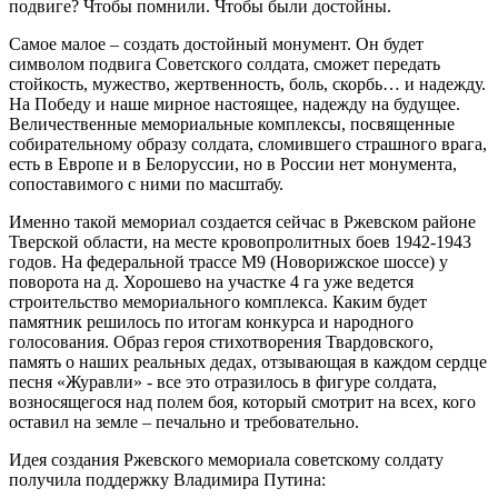
подвиге? Чтобы помнили. Чтобы были достойны.
Самое малое – создать достойный монумент. Он будет
символом подвига Советского солдата, сможет передать
стойкость, мужество, жертвенность, боль, скорбь… и надежду.
На Победу и наше мирное настоящее, надежду на будущее.
Величественные мемориальные комплексы, посвященные
собирательному образу солдата, сломившего страшного врага,
есть в Европе и в Белоруссии, но в России нет монумента,
сопоставимого с ними по масштабу.
Именно такой мемориал создается сейчас в Ржевском районе
Тверской области, на месте кровопролитных боев 1942-1943
годов. На федеральной трассе М9 (Новорижское шоссе) у
поворота на д. Хорошево на участке 4 га уже ведется
строительство мемориального комплекса. Каким будет
памятник решилось по итогам конкурса и народного
голосования. Образ героя стихотворения Твардовского,
память о наших реальных дедах, отзывающая в каждом сердце
песня «Журавли» - все это отразилось в фигуре солдата,
возносящегося над полем боя, который смотрит на всех, кого
оставил на земле – печально и требовательно.
Идея создания Ржевского мемориала советскому солдату
получила поддержку Владимира Путина: