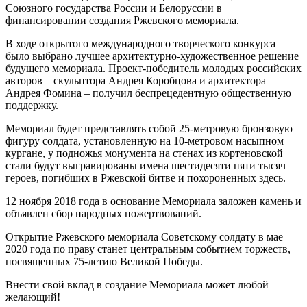
Союзного государства России и Белоруссии в
финансировании создания Ржевского мемориала.
В ходе открытого международного творческого конкурса
было выбрано лучшее архитектурно-художественное решение
будущего мемориала. Проект-победитель молодых российских
авторов – скульптора Андрея Коробцова и архитектора
Андрея Фомина – получил беспрецедентную общественную
поддержку.
Мемориал будет представлять собой 25-метровую бронзовую
фигуру солдата, установленную на 10-метровом насыпном
кургане, у подножья монумента на стенах из кортеновской
стали будут выгравированы имена шестидесяти пяти тысяч
героев, погибших в Ржевской битве и похороненных здесь.
12 ноября 2018 года в основание Мемориала заложен камень и
объявлен сбор народных пожертвований.
Открытие Ржевского мемориала Советскому солдату в мае
2020 года по праву станет центральным событием торжеств,
посвященных 75-летию Великой Победы.
Внести свой вклад в создание Мемориала может любой
желающий!