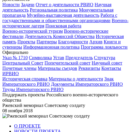
Новости
Задачи
Отчет о деятельности РВИО
Научная
деятельность
Региональная политика
Монументальная
пропаганда
Музейно-выставочная деятельность
Работа с
государственными и общественными организациями
Военно-
исторические лагеря
Поисковая работа
Военно-исторический туризм
Военно-исторические
фестивали
Деятельность Комиссий Общества
Историческая
память
Проекты
Партнеры
Благодарности
Архив
Книги и
сувениры
Информационная политика
Программа лояльности
Официально
Указ № 1710
Символика
Устав
Председатель
Структура
Центральный Совет
Попечительский совет
Научный совет
Почетные члены
Материалы съездов
Реквизиты
Контакты
ИРВИО
Историческая справка
Материалы о деятельности
Знак
Императорского РВИО
Документы Императорского РВИО
Труды Императорского РВИО
Поддержать проекты Российского военно-исторического
общества
Ржевский мемориал Советскому солдату
08 ноября 2018
О ПРОЕКТЕ
НОВОСТИ ПРОЕКТА