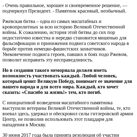
- Очень правильное, хорошее и своевременное решение, —
подчеркнул Президент. - Памятник красивый, необычный.
Ржевская битва – одна из самых масштабных и
кровопролитных за всю историю Великой Отечественной
войны. К сожалению, история этой битвы до сих пор
недостаточно известна и нередко становится мишенью для
фальсификации и принижения подвига советского народа в
борьбе против немецко-фашистских захватчиков.
Увековечение подвига героев, павших в боях подо Ржевом,
позволит исправить эту несправедливость.
Но в создании такого мемориала должен иметь
возможность участвовать каждый. Любой человек,
который ценит Великую Победу, понимает ее значение для
нашего народа и для всего мира. Каждый, кто хочет
сказать: «Спасибо за жизнь!» тем, кто погиб.
С инициативой возведения масштабного памятника
выступили ветераны Великой Отечественной войны, те, кто
воевал здесь, удержал и обескровил силы гитлеровской армии
Центр, не позволив использовать этот плацдарм для
нападения в Москву.
30 июня 2017 года была принята резолюция об участии