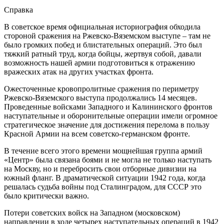
Справка
В советское время официальная историография обходила
стороной сражения на Ржевско-Вяземском выступе – там не
было громких побед и блистательных операций. Это был
тяжкий ратный труд, когда бойцы, жертвуя собой, давали
возможность нашей армии подготовиться к отражению
вражеских атак на других участках фронта.
Ожесточенные кровопролитные сражения по периметру
Ржевско-Вяземского выступа продолжались 14 месяцев.
Проведенные войсками Западного и Калининского фронтов
наступательные и оборонительные операции имели огромное
стратегическое значение для достижения перелома в пользу
Красной Армии на всем советско-германском фронте.
В течение всего этого времени мощнейшая группа армий
«Центр» была связана боями и не могла не только наступать
на Москву, но и перебросить свои отборные дивизии на
южный фланг. В драматической ситуации 1942 года, когда
решалась судьба войны под Сталинградом, для СССР это
было критически важно.
Потери советских войск на Западном (московском)
направлении в ходе четырех наступательных операций в 1942