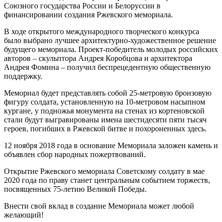
Союзного государства России и Белоруссии в
финансировании создания Ржевского мемориала.
В ходе открытого международного творческого конкурса
было выбрано лучшее архитектурно-художественное решение
будущего мемориала. Проект-победитель молодых российских
авторов – скульптора Андрея Коробцова и архитектора
Андрея Фомина – получил беспрецедентную общественную
поддержку.
Мемориал будет представлять собой 25-метровую бронзовую
фигуру солдата, установленную на 10-метровом насыпном
кургане, у подножья монумента на стенах из кортеновской
стали будут выгравированы имена шестидесяти пяти тысяч
героев, погибших в Ржевской битве и похороненных здесь.
12 ноября 2018 года в основание Мемориала заложен камень и
объявлен сбор народных пожертвований.
Открытие Ржевского мемориала Советскому солдату в мае
2020 года по праву станет центральным событием торжеств,
посвященных 75-летию Великой Победы.
Внести свой вклад в создание Мемориала может любой
желающий!