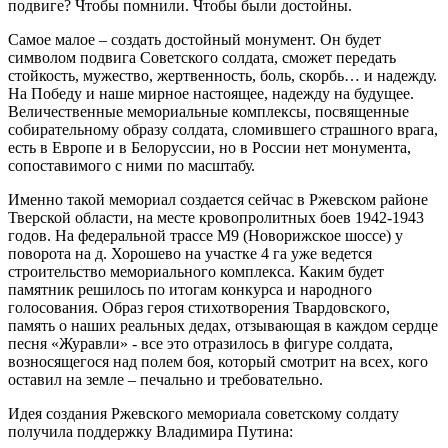
подвиге? Чтобы помнили. Чтобы были достойны.
Самое малое – создать достойный монумент. Он будет
символом подвига Советского солдата, сможет передать
стойкость, мужество, жертвенность, боль, скорбь… и надежду.
На Победу и наше мирное настоящее, надежду на будущее.
Величественные мемориальные комплексы, посвященные
собирательному образу солдата, сломившего страшного врага,
есть в Европе и в Белоруссии, но в России нет монумента,
сопоставимого с ними по масштабу.
Именно такой мемориал создается сейчас в Ржевском районе
Тверской области, на месте кровопролитных боев 1942-1943
годов. На федеральной трассе М9 (Новорижское шоссе) у
поворота на д. Хорошево на участке 4 га уже ведется
строительство мемориального комплекса. Каким будет
памятник решилось по итогам конкурса и народного
голосования. Образ героя стихотворения Твардовского,
память о наших реальных дедах, отзывающая в каждом сердце
песня «Журавли» - все это отразилось в фигуре солдата,
возносящегося над полем боя, который смотрит на всех, кого
оставил на земле – печально и требовательно.
Идея создания Ржевского мемориала советскому солдату
получила поддержку Владимира Путина: