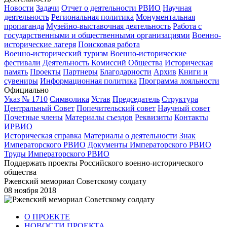
Новости
Задачи
Отчет о деятельности РВИО
Научная
деятельность
Региональная политика
Монументальная
пропаганда
Музейно-выставочная деятельность
Работа с
государственными и общественными организациями
Военно-
исторические лагеря
Поисковая работа
Военно-исторический туризм
Военно-исторические
фестивали
Деятельность Комиссий Общества
Историческая
память
Проекты
Партнеры
Благодарности
Архив
Книги и
сувениры
Информационная политика
Программа лояльности
Официально
Указ № 1710
Символика
Устав
Председатель
Структура
Центральный Совет
Попечительский совет
Научный совет
Почетные члены
Материалы съездов
Реквизиты
Контакты
ИРВИО
Историческая справка
Материалы о деятельности
Знак
Императорского РВИО
Документы Императорского РВИО
Труды Императорского РВИО
Поддержать проекты Российского военно-исторического
общества
Ржевский мемориал Советскому солдату
08 ноября 2018
О ПРОЕКТЕ
НОВОСТИ ПРОЕКТА