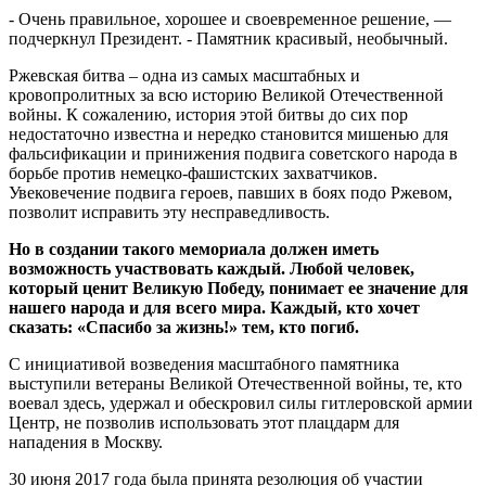
- Очень правильное, хорошее и своевременное решение, —
подчеркнул Президент. - Памятник красивый, необычный.
Ржевская битва – одна из самых масштабных и
кровопролитных за всю историю Великой Отечественной
войны. К сожалению, история этой битвы до сих пор
недостаточно известна и нередко становится мишенью для
фальсификации и принижения подвига советского народа в
борьбе против немецко-фашистских захватчиков.
Увековечение подвига героев, павших в боях подо Ржевом,
позволит исправить эту несправедливость.
Но в создании такого мемориала должен иметь
возможность участвовать каждый. Любой человек,
который ценит Великую Победу, понимает ее значение для
нашего народа и для всего мира. Каждый, кто хочет
сказать: «Спасибо за жизнь!» тем, кто погиб.
С инициативой возведения масштабного памятника
выступили ветераны Великой Отечественной войны, те, кто
воевал здесь, удержал и обескровил силы гитлеровской армии
Центр, не позволив использовать этот плацдарм для
нападения в Москву.
30 июня 2017 года была принята резолюция об участии