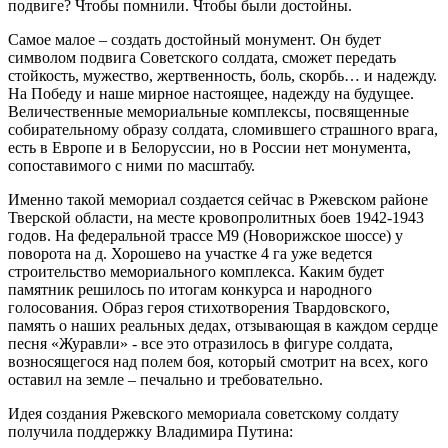
подвиге? Чтобы помнили. Чтобы были достойны.
Самое малое – создать достойный монумент. Он будет
символом подвига Советского солдата, сможет передать
стойкость, мужество, жертвенность, боль, скорбь… и надежду.
На Победу и наше мирное настоящее, надежду на будущее.
Величественные мемориальные комплексы, посвященные
собирательному образу солдата, сломившего страшного врага,
есть в Европе и в Белоруссии, но в России нет монумента,
сопоставимого с ними по масштабу.
Именно такой мемориал создается сейчас в Ржевском районе
Тверской области, на месте кровопролитных боев 1942-1943
годов. На федеральной трассе М9 (Новорижское шоссе) у
поворота на д. Хорошево на участке 4 га уже ведется
строительство мемориального комплекса. Каким будет
памятник решилось по итогам конкурса и народного
голосования. Образ героя стихотворения Твардовского,
память о наших реальных дедах, отзывающая в каждом сердце
песня «Журавли» - все это отразилось в фигуре солдата,
возносящегося над полем боя, который смотрит на всех, кого
оставил на земле – печально и требовательно.
Идея создания Ржевского мемориала советскому солдату
получила поддержку Владимира Путина: