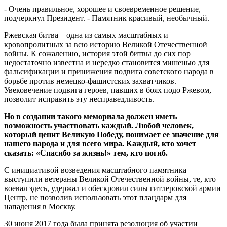
- Очень правильное, хорошее и своевременное решение, —
подчеркнул Президент. - Памятник красивый, необычный.
Ржевская битва – одна из самых масштабных и
кровопролитных за всю историю Великой Отечественной
войны. К сожалению, история этой битвы до сих пор
недостаточно известна и нередко становится мишенью для
фальсификации и принижения подвига советского народа в
борьбе против немецко-фашистских захватчиков.
Увековечение подвига героев, павших в боях подо Ржевом,
позволит исправить эту несправедливость.
Но в создании такого мемориала должен иметь
возможность участвовать каждый. Любой человек,
который ценит Великую Победу, понимает ее значение для
нашего народа и для всего мира. Каждый, кто хочет
сказать: «Спасибо за жизнь!» тем, кто погиб.
С инициативой возведения масштабного памятника
выступили ветераны Великой Отечественной войны, те, кто
воевал здесь, удержал и обескровил силы гитлеровской армии
Центр, не позволив использовать этот плацдарм для
нападения в Москву.
30 июня 2017 года была принята резолюция об участии