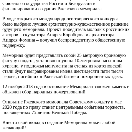
Союзного государства России и Белоруссии в
финансировании создания Ржевского мемориала.
В ходе открытого международного творческого конкурса
было выбрано лучшее архитектурно-художественное решение
будущего мемориала. Проект-победитель молодых российских
авторов – скульптора Андрея Коробцова и архитектора
Андрея Фомина – получил беспрецедентную общественную
поддержку.
Мемориал будет представлять собой 25-метровую бронзовую
фигуру солдата, установленную на 10-метровом насыпном
кургане, у подножья монумента на стенах из кортеновской
стали будут выгравированы имена шестидесяти пяти тысяч
героев, погибших в Ржевской битве и похороненных здесь.
12 ноября 2018 года в основание Мемориала заложен камень и
объявлен сбор народных пожертвований.
Открытие Ржевского мемориала Советскому солдату в мае
2020 года по праву станет центральным событием торжеств,
посвященных 75-летию Великой Победы.
Внести свой вклад в создание Мемориала может любой
желающий!