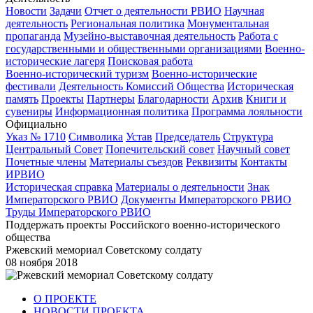
Новости
Задачи
Отчет о деятельности РВИО
Научная
деятельность
Региональная политика
Монументальная
пропаганда
Музейно-выставочная деятельность
Работа с
государственными и общественными организациями
Военно-
исторические лагеря
Поисковая работа
Военно-исторический туризм
Военно-исторические
фестивали
Деятельность Комиссий Общества
Историческая
память
Проекты
Партнеры
Благодарности
Архив
Книги и
сувениры
Информационная политика
Программа лояльности
Официально
Указ № 1710
Символика
Устав
Председатель
Структура
Центральный Совет
Попечительский совет
Научный совет
Почетные члены
Материалы съездов
Реквизиты
Контакты
ИРВИО
Историческая справка
Материалы о деятельности
Знак
Императорского РВИО
Документы Императорского РВИО
Труды Императорского РВИО
Поддержать проекты Российского военно-исторического
общества
Ржевский мемориал Советскому солдату
08 ноября 2018
О ПРОЕКТЕ
НОВОСТИ ПРОЕКТА