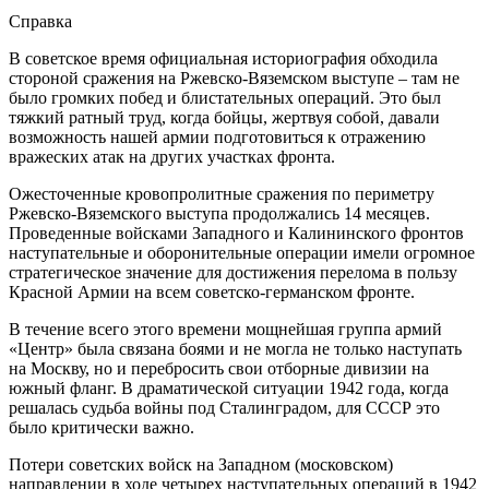
Справка
В советское время официальная историография обходила
стороной сражения на Ржевско-Вяземском выступе – там не
было громких побед и блистательных операций. Это был
тяжкий ратный труд, когда бойцы, жертвуя собой, давали
возможность нашей армии подготовиться к отражению
вражеских атак на других участках фронта.
Ожесточенные кровопролитные сражения по периметру
Ржевско-Вяземского выступа продолжались 14 месяцев.
Проведенные войсками Западного и Калининского фронтов
наступательные и оборонительные операции имели огромное
стратегическое значение для достижения перелома в пользу
Красной Армии на всем советско-германском фронте.
В течение всего этого времени мощнейшая группа армий
«Центр» была связана боями и не могла не только наступать
на Москву, но и перебросить свои отборные дивизии на
южный фланг. В драматической ситуации 1942 года, когда
решалась судьба войны под Сталинградом, для СССР это
было критически важно.
Потери советских войск на Западном (московском)
направлении в ходе четырех наступательных операций в 1942