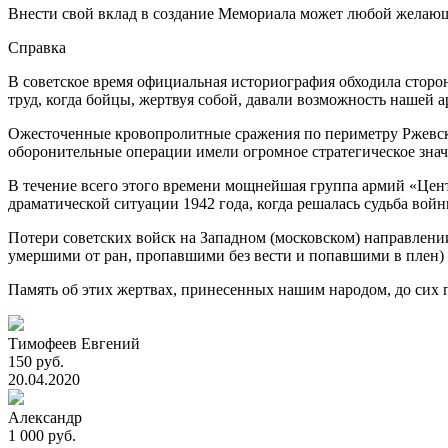
Внести свой вклад в создание Мемориала может любой желаю
Справка
В советское время официальная историография обходила сторо
труд, когда бойцы, жертвуя собой, давали возможность нашей 
Ожесточенные кровопролитные сражения по периметру Ржевск
оборонительные операции имели огромное стратегическое знач
В течение всего этого времени мощнейшая группа армий «Центр
драматической ситуации 1942 года, когда решалась судьба во
Потери советских войск на Западном (московском) направлении 
умершими от ран, пропавшими без вести и попавшими в плен) –
Память об этих жертвах, принесенных нашим народом, до сих п
Тимофеев Евгений
150 руб.
20.04.2020
Александр
1 000 руб.