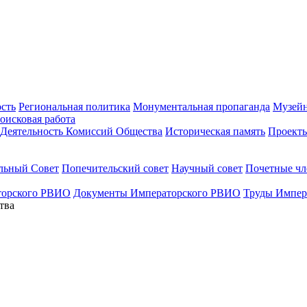
ость
Региональная политика
Монументальная пропаганда
Музейн
оисковая работа
Деятельность Комиссий Общества
Историческая память
Проект
льный Совет
Попечительский совет
Научный совет
Почетные ч
торского РВИО
Документы Императорского РВИО
Труды Импер
тва