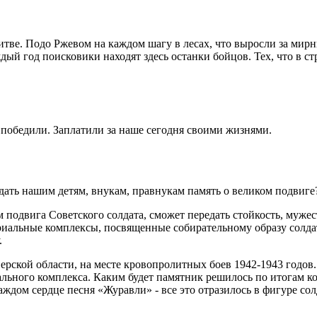
итве. Подо Ржевом на каждом шагу в лесах, что выросли за мирн
дый год поисковики находят здесь останки бойцов. Тех, что в 
 победили. Заплатили за наше сегодня своими жизнями.
дать нашим детям, внукам, правнукам память о великом подвиг
 подвига Советского солдата, сможет передать стойкость, мужес
иальные комплексы, посвященные собирательному образу солдата
.
ерской области, на месте кровопролитных боев 1942-1943 годов
иального комплекса. Каким будет памятник решилось по итогам к
ждом сердце песня «Журавли» - все это отразилось в фигуре солд