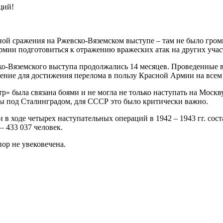
щий!
ной сражения на Ржевско-Вяземском выступе – там не было гро
армии подготовиться к отражению вражеских атак на других учас
о-Вяземского выступа продолжались 14 месяцев. Проведенные в
ение для достижения перелома в пользу Красной Армии на всем 
» была связана боями и не могла не только наступать на Москв
йны под Сталинградом, для СССР это было критически важно.
в ходе четырех наступательных операций в 1942 – 1943 гг. сост
 433 037 человек.
ор не увековечена.