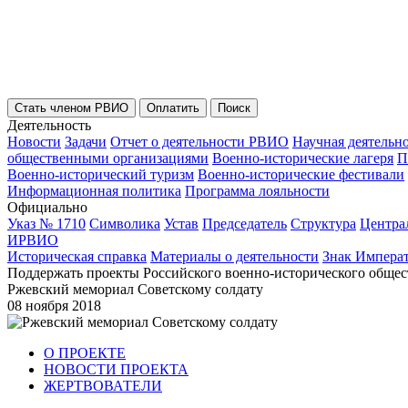
Стать членом РВИО
Оплатить
Поиск
Деятельность
Новости
Задачи
Отчет о деятельности РВИО
Научная деятельн
общественными организациями
Военно-исторические лагеря
П
Военно-исторический туризм
Военно-исторические фестивали
Информационная политика
Программа лояльности
Официально
Указ № 1710
Символика
Устав
Председатель
Структура
Центра
ИРВИО
Историческая справка
Материалы о деятельности
Знак Импера
Поддержать проекты Российского военно-исторического общес
Ржевский мемориал Советскому солдату
08 ноября 2018
О ПРОЕКТЕ
НОВОСТИ ПРОЕКТА
ЖЕРТВОВАТЕЛИ