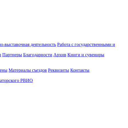
о-выставочная деятельность
Работа с государственными и
ы
Партнеры
Благодарности
Архив
Книги и сувениры
лены
Материалы съездов
Реквизиты
Контакты
аторского РВИО