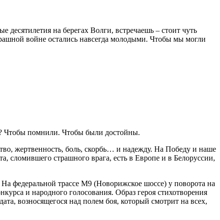
ые десятилетия на берегах Волги, встречаешь – стоит чуть
страшной войне остались навсегда молодыми. Чтобы мы могли
е? Чтобы помнили. Чтобы были достойны.
тво, жертвенность, боль, скорбь… и надежду. На Победу и наше
, сломившего страшного врага, есть в Европе и в Белоруссии,
. На федеральной трассе М9 (Новорижское шоссе) у поворота на
онкурса и народного голосования. Образ героя стихотворения
ата, возносящегося над полем боя, который смотрит на всех,