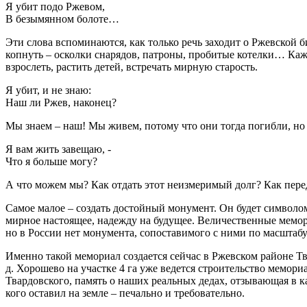
Я убит подо Ржевом,
В безымянном болоте…
Эти слова вспоминаются, как только речь заходит о Ржевской б
копнуть – осколки снарядов, патроны, пробитые котелки… Каж
взрослеть, растить детей, встречать мирную старость.
Я убит, и не знаю:
Наш ли Ржев, наконец?
Мы знаем – наш! Мы живем, потому что они тогда погибли, но
Я вам жить завещаю, -
Что я больше могу?
А что можем мы? Как отдать этот неизмеримый долг? Как пере
Самое малое – создать достойный монумент. Он будет символом
мирное настоящее, надежду на будущее. Величественные мемор
но в России нет монумента, сопоставимого с ними по масштабу
Именно такой мемориал создается сейчас в Ржевском районе Тв
д. Хорошево на участке 4 га уже ведется строительство мемор
Твардовского, память о наших реальных дедах, отзывающая в ка
кого оставил на земле – печально и требовательно.