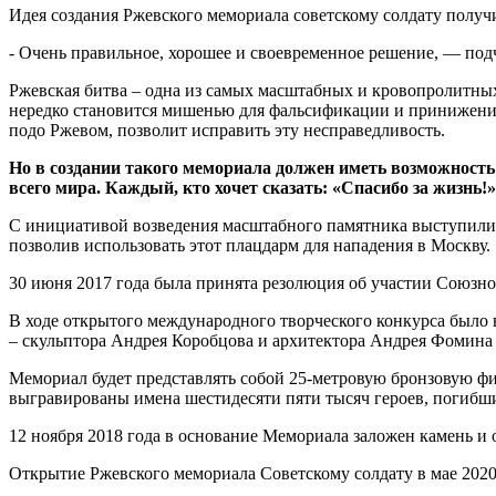
Идея создания Ржевского мемориала советскому солдату полу
- Очень правильное, хорошее и своевременное решение, — под
Ржевская битва – одна из самых масштабных и кровопролитных
нередко становится мишенью для фальсификации и принижения 
подо Ржевом, позволит исправить эту несправедливость.
Но в создании такого мемориала должен иметь возможность
всего мира. Каждый, кто хочет сказать: «Спасибо за жизнь!»
С инициативой возведения масштабного памятника выступили в
позволив использовать этот плацдарм для нападения в Москву.
30 июня 2017 года была принята резолюция об участии Союзно
В ходе открытого международного творческого конкурса было
– скульптора Андрея Коробцова и архитектора Андрея Фомина
Мемориал будет представлять собой 25-метровую бронзовую фи
выгравированы имена шестидесяти пяти тысяч героев, погибши
12 ноября 2018 года в основание Мемориала заложен камень и
Открытие Ржевского мемориала Советскому солдату в мае 202