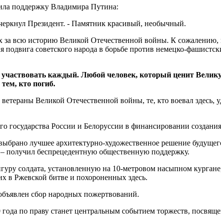
чила поддержку Владимира Путина:
черкнул Президент. - Памятник красивый, необычный.
 за всю историю Великой Отечественной войны. К сожалению, и
подвига советского народа в борьбе против немецко-фашистских
 участвовать каждый. Любой человек, который ценит Великую
 тем, кто погиб.
етераны Великой Отечественной войны, те, кто воевал здесь, у
го государства России и Белоруссии в финансировании создани
 выбрано лучшее архитектурно-художественное решение будущег
 – получил беспрецедентную общественную поддержку.
гуру солдата, установленную на 10-метровом насыпном кургане,
х в Ржевской битве и похороненных здесь.
 объявлен сбор народных пожертвований.
0 года по праву станет центральным событием торжеств, посвя