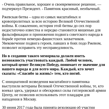
- Очень правильное, хорошее и своевременное решение, —
подчеркнул Президент. - Памятник красивый, необычный.
Ржевская битва – одна из самых масштабных и
кровопролитных за всю историю Великой Отечественной
войны. К сожалению, история этой битвы до сих пор
недостаточно известна и нередко становится мишенью для
фальсификации и принижения подвига советского народа в
борьбе против немецко-фашистских захватчиков.
Увековечение подвига героев, павших в боях подо Ржевом,
позволит исправить эту несправедливость.
Но в создании такого мемориала должен иметь
возможность участвовать каждый. Любой человек,
который ценит Великую Победу, понимает ее значение для
нашего народа и для всего мира. Каждый, кто хочет
сказать: «Спасибо за жизнь!» тем, кто погиб.
С инициативой возведения масштабного памятника
выступили ветераны Великой Отечественной войны, те, кто
воевал здесь, удержал и обескровил силы гитлеровской армии
Центр, не позволив использовать этот плацдарм для
нападения в Москву.
30 июня 2017 года была принята резолюция об участии