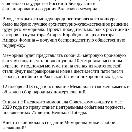
Союзного государства России и Белоруссии в
финансировании создания Ржевского мемориала.
В ходе открытого международного творческого конкурса
было выбрано лучшее архитектурно-художественное решение
будущего мемориала. Проект-победитель молодых российских
авторов – скульптора Андрея Коробцова и архитектора
Андрея Фомина – получил беспрецедентную общественную
поддержку.
Мемориал будет представлять собой 25-метровую бронзовую
фигуру солдата, установленную на 10-метровом насыпном
кургане, у подножья монумента на стенах из кортеновской
стали будут выгравированы имена шестидесяти пяти тысяч
героев, погибших в Ржевской битве и похороненных здесь.
12 ноября 2018 года в основание Мемориала заложен камень и
объявлен сбор народных пожертвований.
Открытие Ржевского мемориала Советскому солдату в мае
2020 года по праву станет центральным событием торжеств,
посвященных 75-летию Великой Победы.
Внести свой вклад в создание Мемориала может любой
желающий!