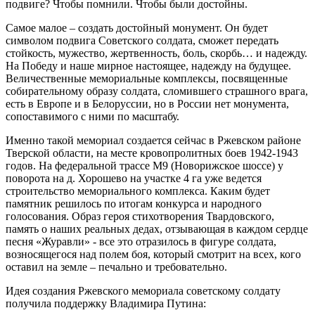
подвиге? Чтобы помнили. Чтобы были достойны.
Самое малое – создать достойный монумент. Он будет
символом подвига Советского солдата, сможет передать
стойкость, мужество, жертвенность, боль, скорбь… и надежду.
На Победу и наше мирное настоящее, надежду на будущее.
Величественные мемориальные комплексы, посвященные
собирательному образу солдата, сломившего страшного врага,
есть в Европе и в Белоруссии, но в России нет монумента,
сопоставимого с ними по масштабу.
Именно такой мемориал создается сейчас в Ржевском районе
Тверской области, на месте кровопролитных боев 1942-1943
годов. На федеральной трассе М9 (Новорижское шоссе) у
поворота на д. Хорошево на участке 4 га уже ведется
строительство мемориального комплекса. Каким будет
памятник решилось по итогам конкурса и народного
голосования. Образ героя стихотворения Твардовского,
память о наших реальных дедах, отзывающая в каждом сердце
песня «Журавли» - все это отразилось в фигуре солдата,
возносящегося над полем боя, который смотрит на всех, кого
оставил на земле – печально и требовательно.
Идея создания Ржевского мемориала советскому солдату
получила поддержку Владимира Путина: