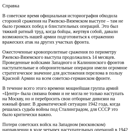
Справка
В советское время официальная историография обходила
стороной сражения на Ржевско-Вяземском выступе – там не
было громких побед и блистательных операций. Это был
тяжкий ратный труд, когда бойцы, жертвуя собой, давали
возможность нашей армии подготовиться к отражению
вражеских атак на других участках фронта.
Ожесточенные кровопролитные сражения по периметру
Ржевско-Вяземского выступа продолжались 14 месяцев.
Проведенные войсками Западного и Калининского фронтов
наступательные и оборонительные операции имели огромное
стратегическое значение для достижения перелома в пользу
Красной Армии на всем советско-германском фронте.
В течение всего этого времени мощнейшая группа армий
«Центр» была связана боями и не могла не только наступать
на Москву, но и перебросить свои отборные дивизии на
южный фланг. В драматической ситуации 1942 года, когда
решалась судьба войны под Сталинградом, для СССР это
было критически важно.
Потери советских войск на Западном (московском)
направлении в ходе четырех наступательных операций в 1942