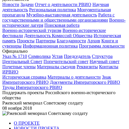
Новости
Задачи
Отчет о деятельности РВИО
Научная
деятельность
Региональная политика
Монументальная
пропаганда
Музейно-выставочная деятельность
Работа с
государственными и общественными организациями
Военно-
исторические лагеря
Поисковая работа
Военно-исторический туризм
Военно-исторические
фестивали
Деятельность Комиссий Общества
Историческая
память
Проекты
Партнеры
Благодарности
Архив
Книги и
сувениры
Информационная политика
Программа лояльности
Официально
Указ № 1710
Символика
Устав
Председатель
Структура
Центральный Совет
Попечительский совет
Научный совет
Почетные члены
Материалы съездов
Реквизиты
Контакты
ИРВИО
Историческая справка
Материалы о деятельности
Знак
Императорского РВИО
Документы Императорского РВИО
Труды Императорского РВИО
Поддержать проекты Российского военно-исторического
общества
Ржевский мемориал Советскому солдату
08 ноября 2018
О ПРОЕКТЕ
НОВОСТИ ПРОЕКТА