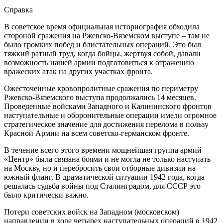
Справка
В советское время официальная историография обходила
стороной сражения на Ржевско-Вяземском выступе – там не
было громких побед и блистательных операций. Это был
тяжкий ратный труд, когда бойцы, жертвуя собой, давали
возможность нашей армии подготовиться к отражению
вражеских атак на других участках фронта.
Ожесточенные кровопролитные сражения по периметру
Ржевско-Вяземского выступа продолжались 14 месяцев.
Проведенные войсками Западного и Калининского фронтов
наступательные и оборонительные операции имели огромное
стратегическое значение для достижения перелома в пользу
Красной Армии на всем советско-германском фронте.
В течение всего этого времени мощнейшая группа армий
«Центр» была связана боями и не могла не только наступать
на Москву, но и перебросить свои отборные дивизии на
южный фланг. В драматической ситуации 1942 года, когда
решалась судьба войны под Сталинградом, для СССР это
было критически важно.
Потери советских войск на Западном (московском)
направлении в ходе четырех наступательных операций в 1942