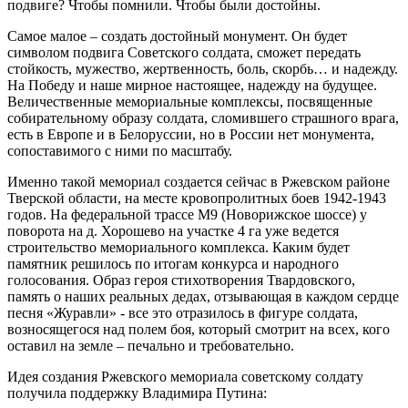
подвиге? Чтобы помнили. Чтобы были достойны.
Самое малое – создать достойный монумент. Он будет
символом подвига Советского солдата, сможет передать
стойкость, мужество, жертвенность, боль, скорбь… и надежду.
На Победу и наше мирное настоящее, надежду на будущее.
Величественные мемориальные комплексы, посвященные
собирательному образу солдата, сломившего страшного врага,
есть в Европе и в Белоруссии, но в России нет монумента,
сопоставимого с ними по масштабу.
Именно такой мемориал создается сейчас в Ржевском районе
Тверской области, на месте кровопролитных боев 1942-1943
годов. На федеральной трассе М9 (Новорижское шоссе) у
поворота на д. Хорошево на участке 4 га уже ведется
строительство мемориального комплекса. Каким будет
памятник решилось по итогам конкурса и народного
голосования. Образ героя стихотворения Твардовского,
память о наших реальных дедах, отзывающая в каждом сердце
песня «Журавли» - все это отразилось в фигуре солдата,
возносящегося над полем боя, который смотрит на всех, кого
оставил на земле – печально и требовательно.
Идея создания Ржевского мемориала советскому солдату
получила поддержку Владимира Путина: