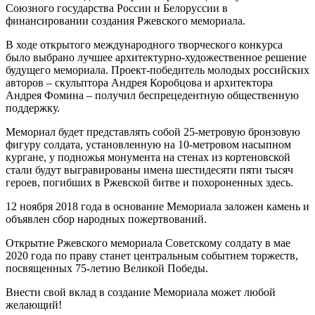
Союзного государства России и Белоруссии в
финансировании создания Ржевского мемориала.
В ходе открытого международного творческого конкурса
было выбрано лучшее архитектурно-художественное решение
будущего мемориала. Проект-победитель молодых российских
авторов – скульптора Андрея Коробцова и архитектора
Андрея Фомина – получил беспрецедентную общественную
поддержку.
Мемориал будет представлять собой 25-метровую бронзовую
фигуру солдата, установленную на 10-метровом насыпном
кургане, у подножья монумента на стенах из кортеновской
стали будут выгравированы имена шестидесяти пяти тысяч
героев, погибших в Ржевской битве и похороненных здесь.
12 ноября 2018 года в основание Мемориала заложен камень и
объявлен сбор народных пожертвований.
Открытие Ржевского мемориала Советскому солдату в мае
2020 года по праву станет центральным событием торжеств,
посвященных 75-летию Великой Победы.
Внести свой вклад в создание Мемориала может любой
желающий!