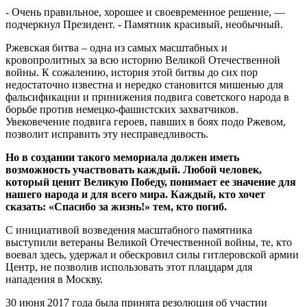
- Очень правильное, хорошее и своевременное решение, —
подчеркнул Президент. - Памятник красивый, необычный.
Ржевская битва – одна из самых масштабных и
кровопролитных за всю историю Великой Отечественной
войны. К сожалению, история этой битвы до сих пор
недостаточно известна и нередко становится мишенью для
фальсификации и принижения подвига советского народа в
борьбе против немецко-фашистских захватчиков.
Увековечение подвига героев, павших в боях подо Ржевом,
позволит исправить эту несправедливость.
Но в создании такого мемориала должен иметь
возможность участвовать каждый. Любой человек,
который ценит Великую Победу, понимает ее значение для
нашего народа и для всего мира. Каждый, кто хочет
сказать: «Спасибо за жизнь!» тем, кто погиб.
С инициативой возведения масштабного памятника
выступили ветераны Великой Отечественной войны, те, кто
воевал здесь, удержал и обескровил силы гитлеровской армии
Центр, не позволив использовать этот плацдарм для
нападения в Москву.
30 июня 2017 года была принята резолюция об участии