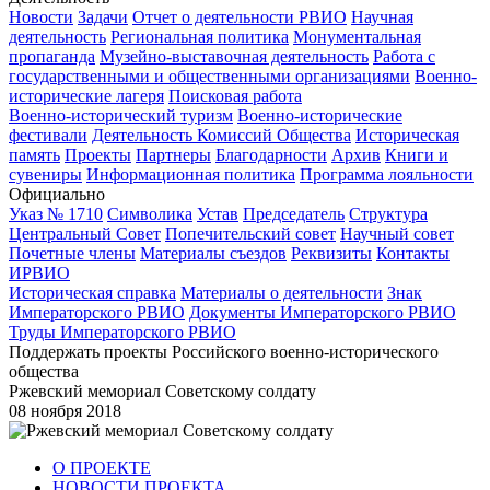
Новости
Задачи
Отчет о деятельности РВИО
Научная
деятельность
Региональная политика
Монументальная
пропаганда
Музейно-выставочная деятельность
Работа с
государственными и общественными организациями
Военно-
исторические лагеря
Поисковая работа
Военно-исторический туризм
Военно-исторические
фестивали
Деятельность Комиссий Общества
Историческая
память
Проекты
Партнеры
Благодарности
Архив
Книги и
сувениры
Информационная политика
Программа лояльности
Официально
Указ № 1710
Символика
Устав
Председатель
Структура
Центральный Совет
Попечительский совет
Научный совет
Почетные члены
Материалы съездов
Реквизиты
Контакты
ИРВИО
Историческая справка
Материалы о деятельности
Знак
Императорского РВИО
Документы Императорского РВИО
Труды Императорского РВИО
Поддержать проекты Российского военно-исторического
общества
Ржевский мемориал Советскому солдату
08 ноября 2018
О ПРОЕКТЕ
НОВОСТИ ПРОЕКТА