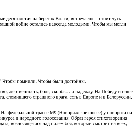
ые десятилетия на берегах Волги, встречаешь – стоит чуть
страшной войне остались навсегда молодыми. Чтобы мы могли
е? Чтобы помнили. Чтобы были достойны.
тво, жертвенность, боль, скорбь… и надежду. На Победу и наше
, сломившего страшного врага, есть в Европе и в Белоруссии,
. На федеральной трассе М9 (Новорижское шоссе) у поворота на
онкурса и народного голосования. Образ героя стихотворения
ата, возносящегося над полем боя, который смотрит на всех,