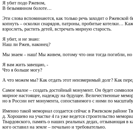
Я убит подо Ржевом,
В безымянном болоте…
Эти слова вспоминаются, как только речь заходит о Ржевской б
копнуть – осколки снарядов, патроны, пробитые котелки… Каж
взрослеть, растить детей, встречать мирную старость.
Я убит, и не знаю:
Наш ли Ржев, наконец?
Мы знаем – наш! Мы живем, потому что они тогда погибли, но
Я вам жить завещаю, -
Что я больше могу?
А что можем мы? Как отдать этот неизмеримый долг? Как пере
Самое малое – создать достойный монумент. Он будет символом
мирное настоящее, надежду на будущее. Величественные мемор
но в России нет монумента, сопоставимого с ними по масштабу
Именно такой мемориал создается сейчас в Ржевском районе Тв
д. Хорошево на участке 4 га уже ведется строительство мемор
Твардовского, память о наших реальных дедах, отзывающая в ка
кого оставил на земле – печально и требовательно.