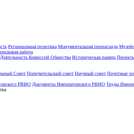
ость
Региональная политика
Монументальная пропаганда
Музейн
оисковая работа
Деятельность Комиссий Общества
Историческая память
Проект
льный Совет
Попечительский совет
Научный совет
Почетные ч
торского РВИО
Документы Императорского РВИО
Труды Импер
тва