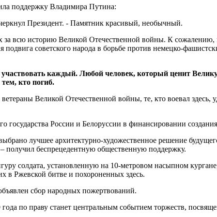
чила поддержку Владимира Путина:
черкнул Президент. - Памятник красивый, необычный.
 за всю историю Великой Отечественной войны. К сожалению, и
подвига советского народа в борьбе против немецко-фашистских
 участвовать каждый. Любой человек, который ценит Великую
 тем, кто погиб.
етераны Великой Отечественной войны, те, кто воевал здесь, у
го государства России и Белоруссии в финансировании создани
 выбрано лучшее архитектурно-художественное решение будущег
 – получил беспрецедентную общественную поддержку.
гуру солдата, установленную на 10-метровом насыпном кургане,
х в Ржевской битве и похороненных здесь.
 объявлен сбор народных пожертвований.
0 года по праву станет центральным событием торжеств, посвя