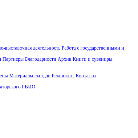
о-выставочная деятельность
Работа с государственными и
ы
Партнеры
Благодарности
Архив
Книги и сувениры
лены
Материалы съездов
Реквизиты
Контакты
аторского РВИО