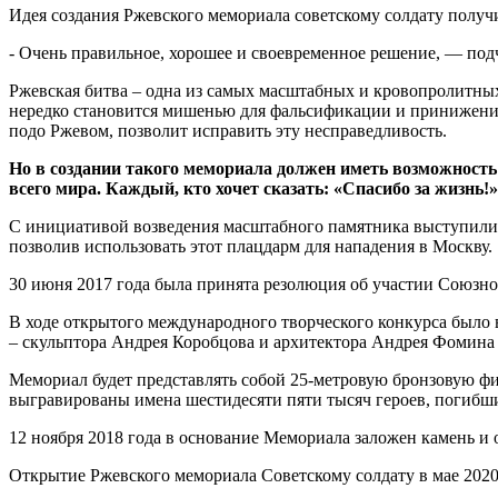
Идея создания Ржевского мемориала советскому солдату полу
- Очень правильное, хорошее и своевременное решение, — под
Ржевская битва – одна из самых масштабных и кровопролитных
нередко становится мишенью для фальсификации и принижения 
подо Ржевом, позволит исправить эту несправедливость.
Но в создании такого мемориала должен иметь возможность
всего мира. Каждый, кто хочет сказать: «Спасибо за жизнь!»
С инициативой возведения масштабного памятника выступили в
позволив использовать этот плацдарм для нападения в Москву.
30 июня 2017 года была принята резолюция об участии Союзно
В ходе открытого международного творческого конкурса было
– скульптора Андрея Коробцова и архитектора Андрея Фомина
Мемориал будет представлять собой 25-метровую бронзовую фи
выгравированы имена шестидесяти пяти тысяч героев, погибши
12 ноября 2018 года в основание Мемориала заложен камень и
Открытие Ржевского мемориала Советскому солдату в мае 202