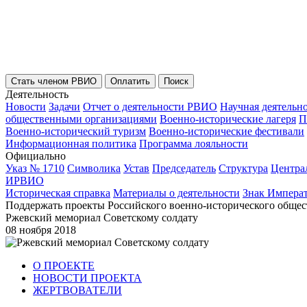
Стать членом РВИО
Оплатить
Поиск
Деятельность
Новости
Задачи
Отчет о деятельности РВИО
Научная деятельн
общественными организациями
Военно-исторические лагеря
П
Военно-исторический туризм
Военно-исторические фестивали
Информационная политика
Программа лояльности
Официально
Указ № 1710
Символика
Устав
Председатель
Структура
Центра
ИРВИО
Историческая справка
Материалы о деятельности
Знак Импера
Поддержать проекты Российского военно-исторического общес
Ржевский мемориал Советскому солдату
08 ноября 2018
О ПРОЕКТЕ
НОВОСТИ ПРОЕКТА
ЖЕРТВОВАТЕЛИ