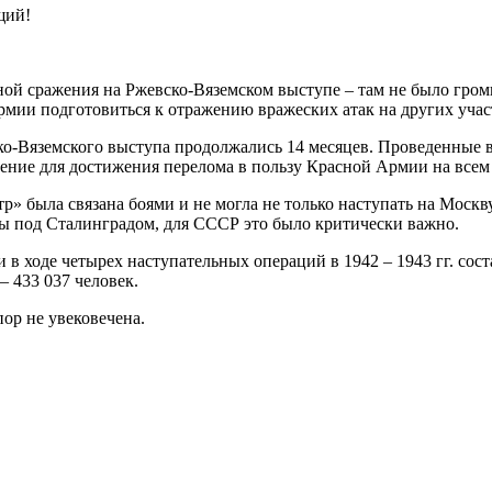
щий!
ной сражения на Ржевско-Вяземском выступе – там не было гро
армии подготовиться к отражению вражеских атак на других учас
о-Вяземского выступа продолжались 14 месяцев. Проведенные в
ение для достижения перелома в пользу Красной Армии на всем 
» была связана боями и не могла не только наступать на Москв
йны под Сталинградом, для СССР это было критически важно.
в ходе четырех наступательных операций в 1942 – 1943 гг. сост
 433 037 человек.
ор не увековечена.