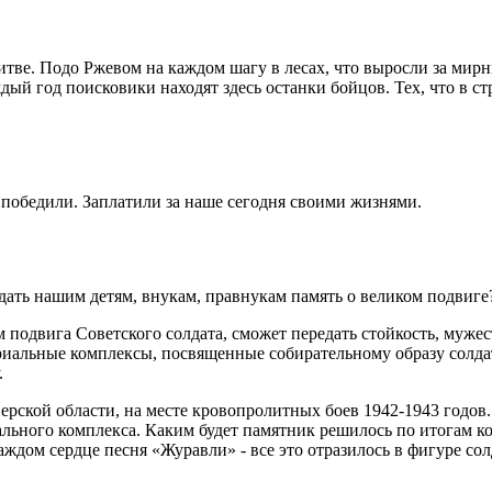
итве. Подо Ржевом на каждом шагу в лесах, что выросли за мирн
дый год поисковики находят здесь останки бойцов. Тех, что в 
 победили. Заплатили за наше сегодня своими жизнями.
дать нашим детям, внукам, правнукам память о великом подвиг
 подвига Советского солдата, сможет передать стойкость, мужес
иальные комплексы, посвященные собирательному образу солдата
.
ерской области, на месте кровопролитных боев 1942-1943 годов
иального комплекса. Каким будет памятник решилось по итогам к
ждом сердце песня «Журавли» - все это отразилось в фигуре солд