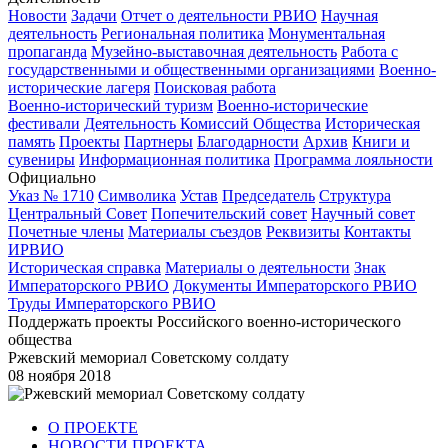
Новости
Задачи
Отчет о деятельности РВИО
Научная
деятельность
Региональная политика
Монументальная
пропаганда
Музейно-выставочная деятельность
Работа с
государственными и общественными организациями
Военно-
исторические лагеря
Поисковая работа
Военно-исторический туризм
Военно-исторические
фестивали
Деятельность Комиссий Общества
Историческая
память
Проекты
Партнеры
Благодарности
Архив
Книги и
сувениры
Информационная политика
Программа лояльности
Официально
Указ № 1710
Символика
Устав
Председатель
Структура
Центральный Совет
Попечительский совет
Научный совет
Почетные члены
Материалы съездов
Реквизиты
Контакты
ИРВИО
Историческая справка
Материалы о деятельности
Знак
Императорского РВИО
Документы Императорского РВИО
Труды Императорского РВИО
Поддержать проекты Российского военно-исторического
общества
Ржевский мемориал Советскому солдату
08 ноября 2018
О ПРОЕКТЕ
НОВОСТИ ПРОЕКТА