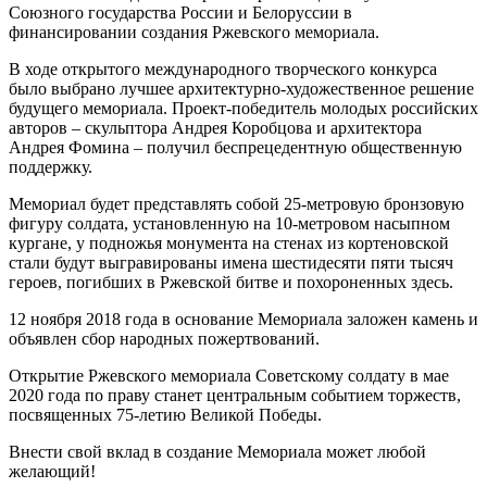
Союзного государства России и Белоруссии в
финансировании создания Ржевского мемориала.
В ходе открытого международного творческого конкурса
было выбрано лучшее архитектурно-художественное решение
будущего мемориала. Проект-победитель молодых российских
авторов – скульптора Андрея Коробцова и архитектора
Андрея Фомина – получил беспрецедентную общественную
поддержку.
Мемориал будет представлять собой 25-метровую бронзовую
фигуру солдата, установленную на 10-метровом насыпном
кургане, у подножья монумента на стенах из кортеновской
стали будут выгравированы имена шестидесяти пяти тысяч
героев, погибших в Ржевской битве и похороненных здесь.
12 ноября 2018 года в основание Мемориала заложен камень и
объявлен сбор народных пожертвований.
Открытие Ржевского мемориала Советскому солдату в мае
2020 года по праву станет центральным событием торжеств,
посвященных 75-летию Великой Победы.
Внести свой вклад в создание Мемориала может любой
желающий!