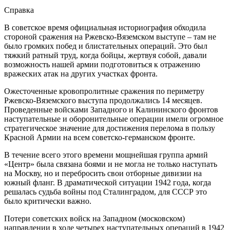
Справка
В советское время официальная историография обходила
стороной сражения на Ржевско-Вяземском выступе – там не
было громких побед и блистательных операций. Это был
тяжкий ратный труд, когда бойцы, жертвуя собой, давали
возможность нашей армии подготовиться к отражению
вражеских атак на других участках фронта.
Ожесточенные кровопролитные сражения по периметру
Ржевско-Вяземского выступа продолжались 14 месяцев.
Проведенные войсками Западного и Калининского фронтов
наступательные и оборонительные операции имели огромное
стратегическое значение для достижения перелома в пользу
Красной Армии на всем советско-германском фронте.
В течение всего этого времени мощнейшая группа армий
«Центр» была связана боями и не могла не только наступать
на Москву, но и перебросить свои отборные дивизии на
южный фланг. В драматической ситуации 1942 года, когда
решалась судьба войны под Сталинградом, для СССР это
было критически важно.
Потери советских войск на Западном (московском)
направлении в ходе четырех наступательных операций в 1942