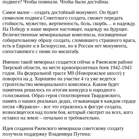
подвиге? Чтобы помнили. Чтобы были достойны.
Самое малое – создать достойный монумент. Он будет
символом подвига Советского солдата, сможет передать
стойкость, мужество, жертвенность, боль, скорбь… и надежду.
На Победу и наше мирное настоящее, надежду на будущее.
Величественные мемориальные комплексы, посвященные
собирательному образу солдата, сломившего страшного врага,
есть в Европе и в Белоруссии, но в России нет монумента,
сопоставимого с ними по масштабу.
Именно такой мемориал создается сейчас в Ржевском районе
Тверской области, на месте кровопролитных боев 1942-1943
годов. На федеральной трассе М9 (Новорижское шоссе) у
поворота на д. Хорошево на участке 4 га уже ведется
строительство мемориального комплекса. Каким будет
памятник решилось по итогам конкурса и народного
голосования. Образ героя стихотворения Твардовского,
память о наших реальных дедах, отзывающая в каждом сердце
песня «Журавли» - все это отразилось в фигуре солдата,
возносящегося над полем боя, который смотрит на всех, кого
оставил на земле – печально и требовательно.
Идея создания Ржевского мемориала советскому солдату
получила поддержку Владимира Путина: