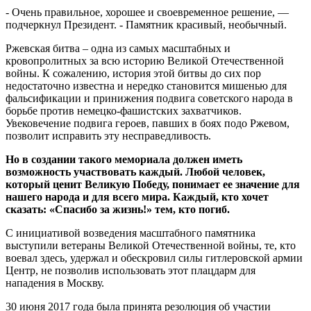
- Очень правильное, хорошее и своевременное решение, —
подчеркнул Президент. - Памятник красивый, необычный.
Ржевская битва – одна из самых масштабных и
кровопролитных за всю историю Великой Отечественной
войны. К сожалению, история этой битвы до сих пор
недостаточно известна и нередко становится мишенью для
фальсификации и принижения подвига советского народа в
борьбе против немецко-фашистских захватчиков.
Увековечение подвига героев, павших в боях подо Ржевом,
позволит исправить эту несправедливость.
Но в создании такого мемориала должен иметь
возможность участвовать каждый. Любой человек,
который ценит Великую Победу, понимает ее значение для
нашего народа и для всего мира. Каждый, кто хочет
сказать: «Спасибо за жизнь!» тем, кто погиб.
С инициативой возведения масштабного памятника
выступили ветераны Великой Отечественной войны, те, кто
воевал здесь, удержал и обескровил силы гитлеровской армии
Центр, не позволив использовать этот плацдарм для
нападения в Москву.
30 июня 2017 года была принята резолюция об участии