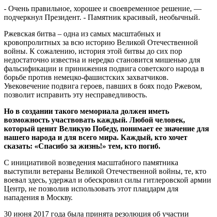
- Очень правильное, хорошее и своевременное решение, —
подчеркнул Президент. - Памятник красивый, необычный.
Ржевская битва – одна из самых масштабных и
кровопролитных за всю историю Великой Отечественной
войны. К сожалению, история этой битвы до сих пор
недостаточно известна и нередко становится мишенью для
фальсификации и принижения подвига советского народа в
борьбе против немецко-фашистских захватчиков.
Увековечение подвига героев, павших в боях подо Ржевом,
позволит исправить эту несправедливость.
Но в создании такого мемориала должен иметь
возможность участвовать каждый. Любой человек,
который ценит Великую Победу, понимает ее значение для
нашего народа и для всего мира. Каждый, кто хочет
сказать: «Спасибо за жизнь!» тем, кто погиб.
С инициативой возведения масштабного памятника
выступили ветераны Великой Отечественной войны, те, кто
воевал здесь, удержал и обескровил силы гитлеровской армии
Центр, не позволив использовать этот плацдарм для
нападения в Москву.
30 июня 2017 года была принята резолюция об участии