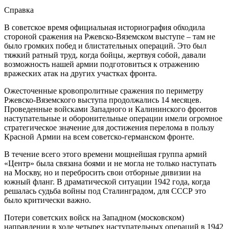
Справка
В советское время официальная историография обходила
стороной сражения на Ржевско-Вяземском выступе – там не
было громких побед и блистательных операций. Это был
тяжкий ратный труд, когда бойцы, жертвуя собой, давали
возможность нашей армии подготовиться к отражению
вражеских атак на других участках фронта.
Ожесточенные кровопролитные сражения по периметру
Ржевско-Вяземского выступа продолжались 14 месяцев.
Проведенные войсками Западного и Калининского фронтов
наступательные и оборонительные операции имели огромное
стратегическое значение для достижения перелома в пользу
Красной Армии на всем советско-германском фронте.
В течение всего этого времени мощнейшая группа армий
«Центр» была связана боями и не могла не только наступать
на Москву, но и перебросить свои отборные дивизии на
южный фланг. В драматической ситуации 1942 года, когда
решалась судьба войны под Сталинградом, для СССР это
было критически важно.
Потери советских войск на Западном (московском)
направлении в ходе четырех наступательных операций в 1942