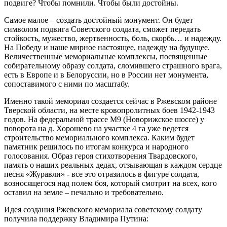
подвиге? Чтобы помнили. Чтобы были достойны.
Самое малое – создать достойный монумент. Он будет
символом подвига Советского солдата, сможет передать
стойкость, мужество, жертвенность, боль, скорбь… и надежду.
На Победу и наше мирное настоящее, надежду на будущее.
Величественные мемориальные комплексы, посвященные
собирательному образу солдата, сломившего страшного врага,
есть в Европе и в Белоруссии, но в России нет монумента,
сопоставимого с ними по масштабу.
Именно такой мемориал создается сейчас в Ржевском районе
Тверской области, на месте кровопролитных боев 1942-1943
годов. На федеральной трассе М9 (Новорижское шоссе) у
поворота на д. Хорошево на участке 4 га уже ведется
строительство мемориального комплекса. Каким будет
памятник решилось по итогам конкурса и народного
голосования. Образ героя стихотворения Твардовского,
память о наших реальных дедах, отзывающая в каждом сердце
песня «Журавли» - все это отразилось в фигуре солдата,
возносящегося над полем боя, который смотрит на всех, кого
оставил на земле – печально и требовательно.
Идея создания Ржевского мемориала советскому солдату
получила поддержку Владимира Путина: