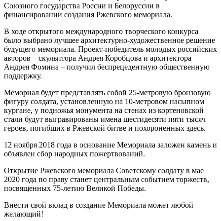
Союзного государства России и Белоруссии в
финансировании создания Ржевского мемориала.
В ходе открытого международного творческого конкурса
было выбрано лучшее архитектурно-художественное решение
будущего мемориала. Проект-победитель молодых российских
авторов – скульптора Андрея Коробцова и архитектора
Андрея Фомина – получил беспрецедентную общественную
поддержку.
Мемориал будет представлять собой 25-метровую бронзовую
фигуру солдата, установленную на 10-метровом насыпном
кургане, у подножья монумента на стенах из кортеновской
стали будут выгравированы имена шестидесяти пяти тысяч
героев, погибших в Ржевской битве и похороненных здесь.
12 ноября 2018 года в основание Мемориала заложен камень и
объявлен сбор народных пожертвований.
Открытие Ржевского мемориала Советскому солдату в мае
2020 года по праву станет центральным событием торжеств,
посвященных 75-летию Великой Победы.
Внести свой вклад в создание Мемориала может любой
желающий!