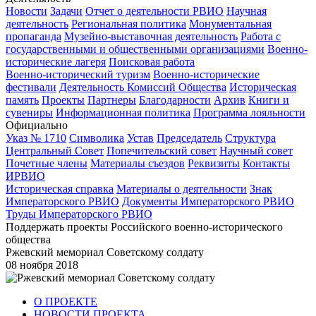
Новости
Задачи
Отчет о деятельности РВИО
Научная
деятельность
Региональная политика
Монументальная
пропаганда
Музейно-выставочная деятельность
Работа с
государственными и общественными организациями
Военно-
исторические лагеря
Поисковая работа
Военно-исторический туризм
Военно-исторические
фестивали
Деятельность Комиссий Общества
Историческая
память
Проекты
Партнеры
Благодарности
Архив
Книги и
сувениры
Информационная политика
Программа лояльности
Официально
Указ № 1710
Символика
Устав
Председатель
Структура
Центральный Совет
Попечительский совет
Научный совет
Почетные члены
Материалы съездов
Реквизиты
Контакты
ИРВИО
Историческая справка
Материалы о деятельности
Знак
Императорского РВИО
Документы Императорского РВИО
Труды Императорского РВИО
Поддержать проекты Российского военно-исторического
общества
Ржевский мемориал Советскому солдату
08 ноября 2018
О ПРОЕКТЕ
НОВОСТИ ПРОЕКТА