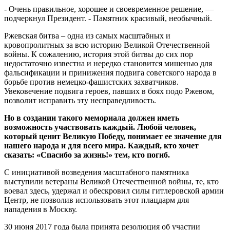
- Очень правильное, хорошее и своевременное решение, —
подчеркнул Президент. - Памятник красивый, необычный.
Ржевская битва – одна из самых масштабных и
кровопролитных за всю историю Великой Отечественной
войны. К сожалению, история этой битвы до сих пор
недостаточно известна и нередко становится мишенью для
фальсификации и принижения подвига советского народа в
борьбе против немецко-фашистских захватчиков.
Увековечение подвига героев, павших в боях подо Ржевом,
позволит исправить эту несправедливость.
Но в создании такого мемориала должен иметь
возможность участвовать каждый. Любой человек,
который ценит Великую Победу, понимает ее значение для
нашего народа и для всего мира. Каждый, кто хочет
сказать: «Спасибо за жизнь!» тем, кто погиб.
С инициативой возведения масштабного памятника
выступили ветераны Великой Отечественной войны, те, кто
воевал здесь, удержал и обескровил силы гитлеровской армии
Центр, не позволив использовать этот плацдарм для
нападения в Москву.
30 июня 2017 года была принята резолюция об участии