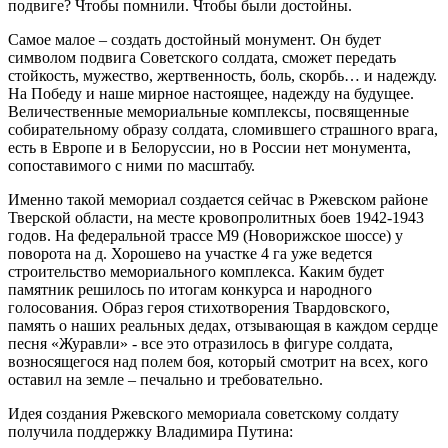
подвиге? Чтобы помнили. Чтобы были достойны.
Самое малое – создать достойный монумент. Он будет
символом подвига Советского солдата, сможет передать
стойкость, мужество, жертвенность, боль, скорбь… и надежду.
На Победу и наше мирное настоящее, надежду на будущее.
Величественные мемориальные комплексы, посвященные
собирательному образу солдата, сломившего страшного врага,
есть в Европе и в Белоруссии, но в России нет монумента,
сопоставимого с ними по масштабу.
Именно такой мемориал создается сейчас в Ржевском районе
Тверской области, на месте кровопролитных боев 1942-1943
годов. На федеральной трассе М9 (Новорижское шоссе) у
поворота на д. Хорошево на участке 4 га уже ведется
строительство мемориального комплекса. Каким будет
памятник решилось по итогам конкурса и народного
голосования. Образ героя стихотворения Твардовского,
память о наших реальных дедах, отзывающая в каждом сердце
песня «Журавли» - все это отразилось в фигуре солдата,
возносящегося над полем боя, который смотрит на всех, кого
оставил на земле – печально и требовательно.
Идея создания Ржевского мемориала советскому солдату
получила поддержку Владимира Путина: