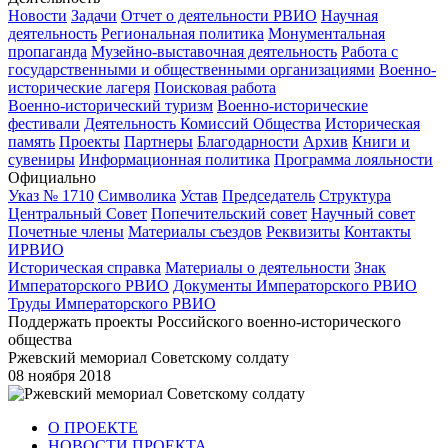
Новости
Задачи
Отчет о деятельности РВИО
Научная
деятельность
Региональная политика
Монументальная
пропаганда
Музейно-выставочная деятельность
Работа с
государственными и общественными организациями
Военно-
исторические лагеря
Поисковая работа
Военно-исторический туризм
Военно-исторические
фестивали
Деятельность Комиссий Общества
Историческая
память
Проекты
Партнеры
Благодарности
Архив
Книги и
сувениры
Информационная политика
Программа лояльности
Официально
Указ № 1710
Символика
Устав
Председатель
Структура
Центральный Совет
Попечительский совет
Научный совет
Почетные члены
Материалы съездов
Реквизиты
Контакты
ИРВИО
Историческая справка
Материалы о деятельности
Знак
Императорского РВИО
Документы Императорского РВИО
Труды Императорского РВИО
Поддержать проекты Российского военно-исторического
общества
Ржевский мемориал Советскому солдату
08 ноября 2018
О ПРОЕКТЕ
НОВОСТИ ПРОЕКТА