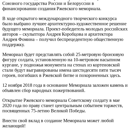
Союзного государства России и Белоруссии в
финансировании создания Ржевского мемориала.
В ходе открытого международного творческого конкурса
было выбрано лучшее архитектурно-художественное решение
будущего мемориала. Проект-победитель молодых российских
авторов – скульптора Андрея Коробцова и архитектора
Андрея Фомина – получил беспрецедентную общественную
поддержку.
Мемориал будет представлять собой 25-метровую бронзовую
фигуру солдата, установленную на 10-метровом насыпном
кургане, у подножья монумента на стенах из кортеновской
стали будут выгравированы имена шестидесяти пяти тысяч
героев, погибших в Ржевской битве и похороненных здесь.
12 ноября 2018 года в основание Мемориала заложен камень и
объявлен сбор народных пожертвований.
Открытие Ржевского мемориала Советскому солдату в мае
2020 года по праву станет центральным событием торжеств,
посвященных 75-летию Великой Победы.
Внести свой вклад в создание Мемориала может любой
желающий!