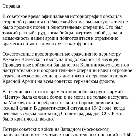
Справка
В советское время официальная историография обходила
стороной сражения на Ржевско-Вяземском выступе – там не
было громких побед и блистательных операций. Это был
тяжкий ратный труд, когда бойцы, жертвуя собой, давали
возможность нашей армии подготовиться к отражению
вражеских атак на других участках фронта.
Ожесточенные кровопролитные сражения по периметру
Ржевско-Вяземского выступа продолжались 14 месяцев.
Проведенные войсками Западного и Калининского фронтов
наступательные и оборонительные операции имели огромное
стратегическое значение для достижения перелома в пользу
Красной Армии на всем советско-германском фронте.
В течение всего этого времени мощнейшая группа армий
«Центр» была связана боями и не могла не только наступать
на Москву, но и перебросить свои отборные дивизии на
южный фланг. В драматической ситуации 1942 года, когда
решалась судьба войны под Сталинградом, для СССР это
было критически важно.
Потери советских войск на Западном (московском)
направлении в ходе четырех наступательных операций в 1942