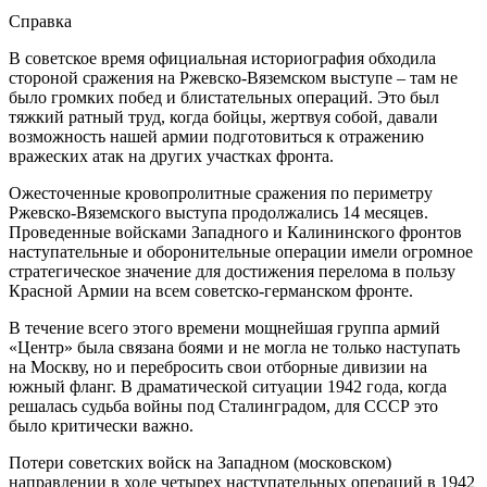
Справка
В советское время официальная историография обходила
стороной сражения на Ржевско-Вяземском выступе – там не
было громких побед и блистательных операций. Это был
тяжкий ратный труд, когда бойцы, жертвуя собой, давали
возможность нашей армии подготовиться к отражению
вражеских атак на других участках фронта.
Ожесточенные кровопролитные сражения по периметру
Ржевско-Вяземского выступа продолжались 14 месяцев.
Проведенные войсками Западного и Калининского фронтов
наступательные и оборонительные операции имели огромное
стратегическое значение для достижения перелома в пользу
Красной Армии на всем советско-германском фронте.
В течение всего этого времени мощнейшая группа армий
«Центр» была связана боями и не могла не только наступать
на Москву, но и перебросить свои отборные дивизии на
южный фланг. В драматической ситуации 1942 года, когда
решалась судьба войны под Сталинградом, для СССР это
было критически важно.
Потери советских войск на Западном (московском)
направлении в ходе четырех наступательных операций в 1942