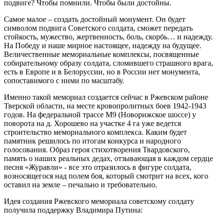
подвиге? Чтобы помнили. Чтобы были достойны.
Самое малое – создать достойный монумент. Он будет
символом подвига Советского солдата, сможет передать
стойкость, мужество, жертвенность, боль, скорбь… и надежду.
На Победу и наше мирное настоящее, надежду на будущее.
Величественные мемориальные комплексы, посвященные
собирательному образу солдата, сломившего страшного врага,
есть в Европе и в Белоруссии, но в России нет монумента,
сопоставимого с ними по масштабу.
Именно такой мемориал создается сейчас в Ржевском районе
Тверской области, на месте кровопролитных боев 1942-1943
годов. На федеральной трассе М9 (Новорижское шоссе) у
поворота на д. Хорошево на участке 4 га уже ведется
строительство мемориального комплекса. Каким будет
памятник решилось по итогам конкурса и народного
голосования. Образ героя стихотворения Твардовского,
память о наших реальных дедах, отзывающая в каждом сердце
песня «Журавли» - все это отразилось в фигуре солдата,
возносящегося над полем боя, который смотрит на всех, кого
оставил на земле – печально и требовательно.
Идея создания Ржевского мемориала советскому солдату
получила поддержку Владимира Путина: