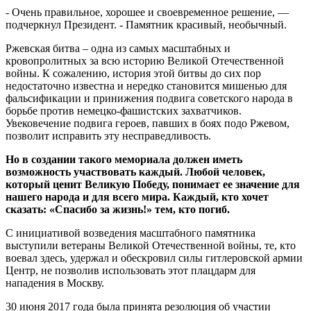
- Очень правильное, хорошее и своевременное решение, —
подчеркнул Президент. - Памятник красивый, необычный.
Ржевская битва – одна из самых масштабных и
кровопролитных за всю историю Великой Отечественной
войны. К сожалению, история этой битвы до сих пор
недостаточно известна и нередко становится мишенью для
фальсификации и принижения подвига советского народа в
борьбе против немецко-фашистских захватчиков.
Увековечение подвига героев, павших в боях подо Ржевом,
позволит исправить эту несправедливость.
Но в создании такого мемориала должен иметь
возможность участвовать каждый. Любой человек,
который ценит Великую Победу, понимает ее значение для
нашего народа и для всего мира. Каждый, кто хочет
сказать: «Спасибо за жизнь!» тем, кто погиб.
С инициативой возведения масштабного памятника
выступили ветераны Великой Отечественной войны, те, кто
воевал здесь, удержал и обескровил силы гитлеровской армии
Центр, не позволив использовать этот плацдарм для
нападения в Москву.
30 июня 2017 года была принята резолюция об участии