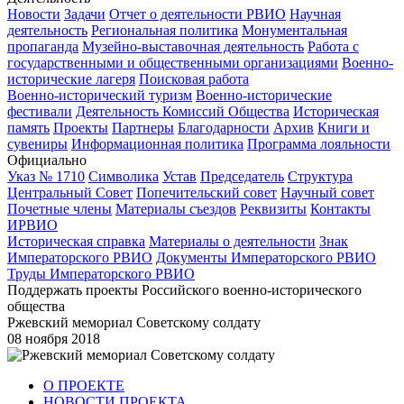
Новости
Задачи
Отчет о деятельности РВИО
Научная
деятельность
Региональная политика
Монументальная
пропаганда
Музейно-выставочная деятельность
Работа с
государственными и общественными организациями
Военно-
исторические лагеря
Поисковая работа
Военно-исторический туризм
Военно-исторические
фестивали
Деятельность Комиссий Общества
Историческая
память
Проекты
Партнеры
Благодарности
Архив
Книги и
сувениры
Информационная политика
Программа лояльности
Официально
Указ № 1710
Символика
Устав
Председатель
Структура
Центральный Совет
Попечительский совет
Научный совет
Почетные члены
Материалы съездов
Реквизиты
Контакты
ИРВИО
Историческая справка
Материалы о деятельности
Знак
Императорского РВИО
Документы Императорского РВИО
Труды Императорского РВИО
Поддержать проекты Российского военно-исторического
общества
Ржевский мемориал Советскому солдату
08 ноября 2018
О ПРОЕКТЕ
НОВОСТИ ПРОЕКТА