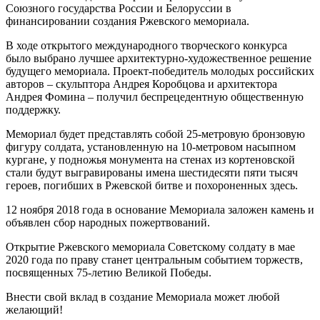
Союзного государства России и Белоруссии в
финансировании создания Ржевского мемориала.
В ходе открытого международного творческого конкурса
было выбрано лучшее архитектурно-художественное решение
будущего мемориала. Проект-победитель молодых российских
авторов – скульптора Андрея Коробцова и архитектора
Андрея Фомина – получил беспрецедентную общественную
поддержку.
Мемориал будет представлять собой 25-метровую бронзовую
фигуру солдата, установленную на 10-метровом насыпном
кургане, у подножья монумента на стенах из кортеновской
стали будут выгравированы имена шестидесяти пяти тысяч
героев, погибших в Ржевской битве и похороненных здесь.
12 ноября 2018 года в основание Мемориала заложен камень и
объявлен сбор народных пожертвований.
Открытие Ржевского мемориала Советскому солдату в мае
2020 года по праву станет центральным событием торжеств,
посвященных 75-летию Великой Победы.
Внести свой вклад в создание Мемориала может любой
желающий!