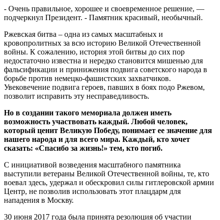
- Очень правильное, хорошее и своевременное решение, —
подчеркнул Президент. - Памятник красивый, необычный.
Ржевская битва – одна из самых масштабных и
кровопролитных за всю историю Великой Отечественной
войны. К сожалению, история этой битвы до сих пор
недостаточно известна и нередко становится мишенью для
фальсификации и принижения подвига советского народа в
борьбе против немецко-фашистских захватчиков.
Увековечение подвига героев, павших в боях подо Ржевом,
позволит исправить эту несправедливость.
Но в создании такого мемориала должен иметь
возможность участвовать каждый. Любой человек,
который ценит Великую Победу, понимает ее значение для
нашего народа и для всего мира. Каждый, кто хочет
сказать: «Спасибо за жизнь!» тем, кто погиб.
С инициативой возведения масштабного памятника
выступили ветераны Великой Отечественной войны, те, кто
воевал здесь, удержал и обескровил силы гитлеровской армии
Центр, не позволив использовать этот плацдарм для
нападения в Москву.
30 июня 2017 года была принята резолюция об участии