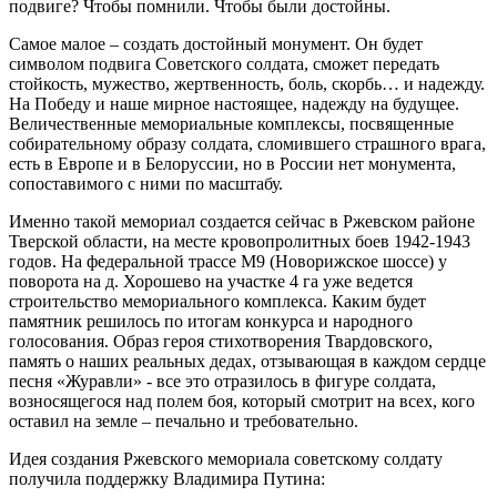
подвиге? Чтобы помнили. Чтобы были достойны.
Самое малое – создать достойный монумент. Он будет
символом подвига Советского солдата, сможет передать
стойкость, мужество, жертвенность, боль, скорбь… и надежду.
На Победу и наше мирное настоящее, надежду на будущее.
Величественные мемориальные комплексы, посвященные
собирательному образу солдата, сломившего страшного врага,
есть в Европе и в Белоруссии, но в России нет монумента,
сопоставимого с ними по масштабу.
Именно такой мемориал создается сейчас в Ржевском районе
Тверской области, на месте кровопролитных боев 1942-1943
годов. На федеральной трассе М9 (Новорижское шоссе) у
поворота на д. Хорошево на участке 4 га уже ведется
строительство мемориального комплекса. Каким будет
памятник решилось по итогам конкурса и народного
голосования. Образ героя стихотворения Твардовского,
память о наших реальных дедах, отзывающая в каждом сердце
песня «Журавли» - все это отразилось в фигуре солдата,
возносящегося над полем боя, который смотрит на всех, кого
оставил на земле – печально и требовательно.
Идея создания Ржевского мемориала советскому солдату
получила поддержку Владимира Путина: