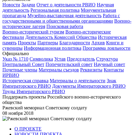
Новости
Задачи
Отчет о деятельности РВИО
Научная
деятельность
Региональная политика
Монументальная
пропаганда
Музейно-выставочная деятельность
Работа с
государственными и общественными организациями
Военно-
исторические лагеря
Поисковая работа
Военно-исторический туризм
Военно-исторические
фестивали
Деятельность Комиссий Общества
Историческая
память
Проекты
Партнеры
Благодарности
Архив
Книги и
сувениры
Информационная политика
Программа лояльности
Официально
Указ № 1710
Символика
Устав
Председатель
Структура
Центральный Совет
Попечительский совет
Научный совет
Почетные члены
Материалы съездов
Реквизиты
Контакты
ИРВИО
Историческая справка
Материалы о деятельности
Знак
Императорского РВИО
Документы Императорского РВИО
Труды Императорского РВИО
Поддержать проекты Российского военно-исторического
общества
Ржевский мемориал Советскому солдату
08 ноября 2018
О ПРОЕКТЕ
НОВОСТИ ПРОЕКТА