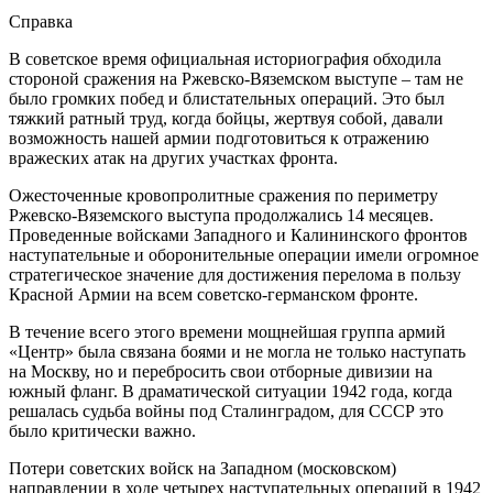
Справка
В советское время официальная историография обходила
стороной сражения на Ржевско-Вяземском выступе – там не
было громких побед и блистательных операций. Это был
тяжкий ратный труд, когда бойцы, жертвуя собой, давали
возможность нашей армии подготовиться к отражению
вражеских атак на других участках фронта.
Ожесточенные кровопролитные сражения по периметру
Ржевско-Вяземского выступа продолжались 14 месяцев.
Проведенные войсками Западного и Калининского фронтов
наступательные и оборонительные операции имели огромное
стратегическое значение для достижения перелома в пользу
Красной Армии на всем советско-германском фронте.
В течение всего этого времени мощнейшая группа армий
«Центр» была связана боями и не могла не только наступать
на Москву, но и перебросить свои отборные дивизии на
южный фланг. В драматической ситуации 1942 года, когда
решалась судьба войны под Сталинградом, для СССР это
было критически важно.
Потери советских войск на Западном (московском)
направлении в ходе четырех наступательных операций в 1942