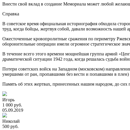
Внести свой вклад в создание Мемориала может любой желаю
Справка
В советское время официальная историография обходила сторо
труд, когда бойцы, жертвуя собой, давали возможность нашей 
Ожесточенные кровопролитные сражения по периметру Ржевск
оборонительные операции имели огромное стратегическое знач
В течение всего этого времени мощнейшая группа армий «Центр
драматической ситуации 1942 года, когда решалась судьба во
Потери советских войск на Западном (московском) направлении 
умершими от ран, пропавшими без вести и попавшими в плен) –
Память об этих жертвах, принесенных нашим народом, до сих п
Игорь
1 000 руб.
05.09.2019
Николай
500 руб.