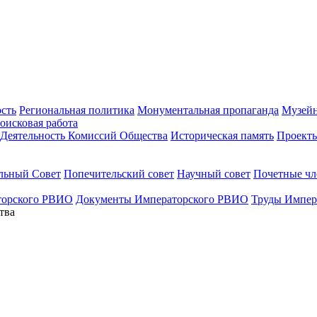
ость
Региональная политика
Монументальная пропаганда
Музейн
оисковая работа
Деятельность Комиссий Общества
Историческая память
Проект
льный Совет
Попечительский совет
Научный совет
Почетные ч
торского РВИО
Документы Императорского РВИО
Труды Импер
тва