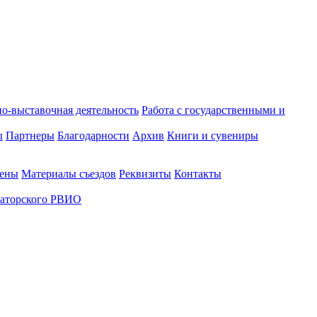
о-выставочная деятельность
Работа с государственными и
ы
Партнеры
Благодарности
Архив
Книги и сувениры
лены
Материалы съездов
Реквизиты
Контакты
аторского РВИО