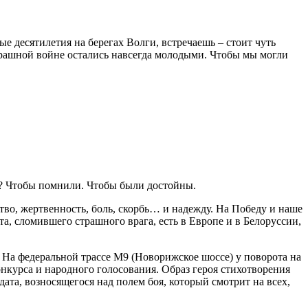
ые десятилетия на берегах Волги, встречаешь – стоит чуть
страшной войне остались навсегда молодыми. Чтобы мы могли
е? Чтобы помнили. Чтобы были достойны.
тво, жертвенность, боль, скорбь… и надежду. На Победу и наше
, сломившего страшного врага, есть в Европе и в Белоруссии,
. На федеральной трассе М9 (Новорижское шоссе) у поворота на
онкурса и народного голосования. Образ героя стихотворения
ата, возносящегося над полем боя, который смотрит на всех,