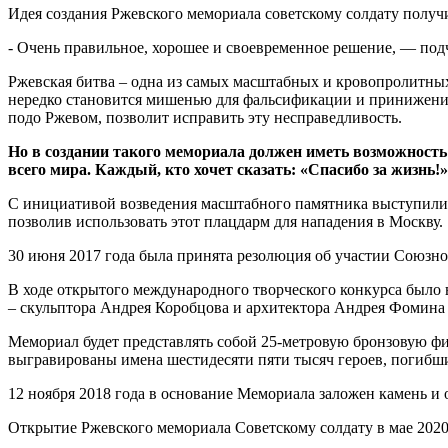
Идея создания Ржевского мемориала советскому солдату полу
- Очень правильное, хорошее и своевременное решение, — под
Ржевская битва – одна из самых масштабных и кровопролитных
нередко становится мишенью для фальсификации и принижения 
подо Ржевом, позволит исправить эту несправедливость.
Но в создании такого мемориала должен иметь возможность
всего мира. Каждый, кто хочет сказать: «Спасибо за жизнь!»
С инициативой возведения масштабного памятника выступили в
позволив использовать этот плацдарм для нападения в Москву.
30 июня 2017 года была принята резолюция об участии Союзно
В ходе открытого международного творческого конкурса было
– скульптора Андрея Коробцова и архитектора Андрея Фомина
Мемориал будет представлять собой 25-метровую бронзовую фи
выгравированы имена шестидесяти пяти тысяч героев, погибши
12 ноября 2018 года в основание Мемориала заложен камень и
Открытие Ржевского мемориала Советскому солдату в мае 202