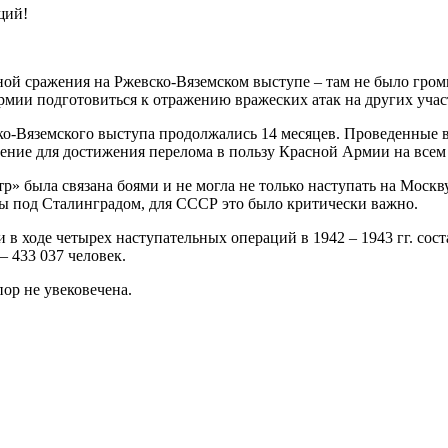
щий!
ной сражения на Ржевско-Вяземском выступе – там не было гро
армии подготовиться к отражению вражеских атак на других учас
о-Вяземского выступа продолжались 14 месяцев. Проведенные в
ение для достижения перелома в пользу Красной Армии на всем 
» была связана боями и не могла не только наступать на Москв
йны под Сталинградом, для СССР это было критически важно.
в ходе четырех наступательных операций в 1942 – 1943 гг. сост
 433 037 человек.
ор не увековечена.