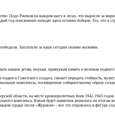
итве. Подо Ржевом на каждом шагу в лесах, что выросли за мирн
дый год поисковики находят здесь останки бойцов. Тех, что в 
 победили. Заплатили за наше сегодня своими жизнями.
дать нашим детям, внукам, правнукам память о великом подвиг
 подвига Советского солдата, сможет передать стойкость, мужес
иальные комплексы, посвященные собирательному образу солдата
.
ерской области, на месте кровопролитных боев 1942-1943 годов
иального комплекса. Каким будет памятник решилось по итогам к
ждом сердце песня «Журавли» - все это отразилось в фигуре солд