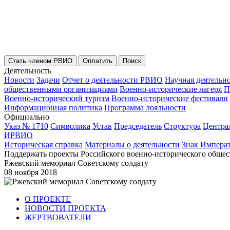
Стать членом РВИО
Оплатить
Поиск
Деятельность
Новости
Задачи
Отчет о деятельности РВИО
Научная деятельн
общественными организациями
Военно-исторические лагеря
П
Военно-исторический туризм
Военно-исторические фестивали
Информационная политика
Программа лояльности
Официально
Указ № 1710
Символика
Устав
Председатель
Структура
Центра
ИРВИО
Историческая справка
Материалы о деятельности
Знак Импера
Поддержать проекты Российского военно-исторического общес
Ржевский мемориал Советскому солдату
08 ноября 2018
О ПРОЕКТЕ
НОВОСТИ ПРОЕКТА
ЖЕРТВОВАТЕЛИ