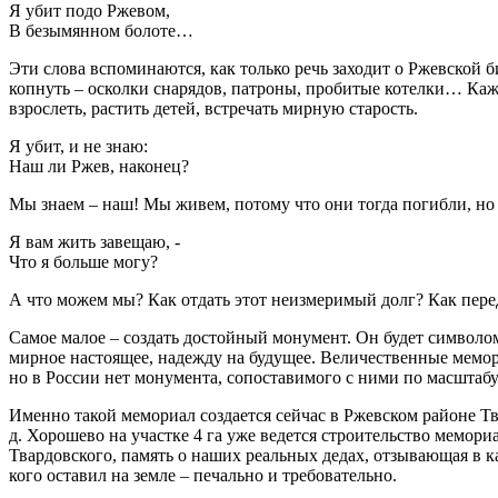
Я убит подо Ржевом,
В безымянном болоте…
Эти слова вспоминаются, как только речь заходит о Ржевской б
копнуть – осколки снарядов, патроны, пробитые котелки… Каж
взрослеть, растить детей, встречать мирную старость.
Я убит, и не знаю:
Наш ли Ржев, наконец?
Мы знаем – наш! Мы живем, потому что они тогда погибли, но
Я вам жить завещаю, -
Что я больше могу?
А что можем мы? Как отдать этот неизмеримый долг? Как пере
Самое малое – создать достойный монумент. Он будет символом
мирное настоящее, надежду на будущее. Величественные мемор
но в России нет монумента, сопоставимого с ними по масштабу
Именно такой мемориал создается сейчас в Ржевском районе Тв
д. Хорошево на участке 4 га уже ведется строительство мемор
Твардовского, память о наших реальных дедах, отзывающая в ка
кого оставил на земле – печально и требовательно.