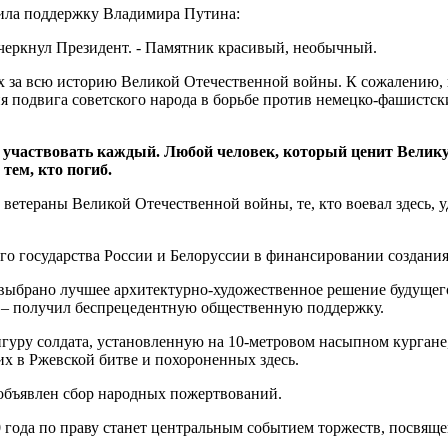
чила поддержку Владимира Путина:
черкнул Президент. - Памятник красивый, необычный.
 за всю историю Великой Отечественной войны. К сожалению, и
подвига советского народа в борьбе против немецко-фашистских
 участвовать каждый. Любой человек, который ценит Великую
 тем, кто погиб.
етераны Великой Отечественной войны, те, кто воевал здесь, у
го государства России и Белоруссии в финансировании создани
 выбрано лучшее архитектурно-художественное решение будущег
 – получил беспрецедентную общественную поддержку.
гуру солдата, установленную на 10-метровом насыпном кургане,
х в Ржевской битве и похороненных здесь.
 объявлен сбор народных пожертвований.
0 года по праву станет центральным событием торжеств, посвя