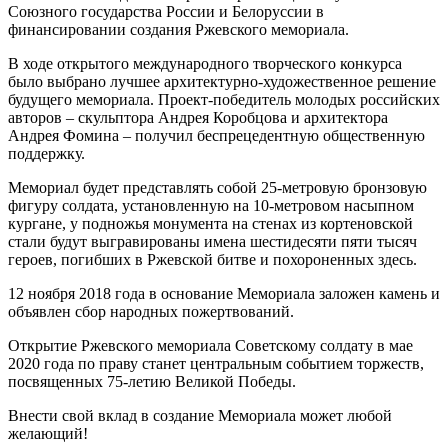
Союзного государства России и Белоруссии в
финансировании создания Ржевского мемориала.
В ходе открытого международного творческого конкурса
было выбрано лучшее архитектурно-художественное решение
будущего мемориала. Проект-победитель молодых российских
авторов – скульптора Андрея Коробцова и архитектора
Андрея Фомина – получил беспрецедентную общественную
поддержку.
Мемориал будет представлять собой 25-метровую бронзовую
фигуру солдата, установленную на 10-метровом насыпном
кургане, у подножья монумента на стенах из кортеновской
стали будут выгравированы имена шестидесяти пяти тысяч
героев, погибших в Ржевской битве и похороненных здесь.
12 ноября 2018 года в основание Мемориала заложен камень и
объявлен сбор народных пожертвований.
Открытие Ржевского мемориала Советскому солдату в мае
2020 года по праву станет центральным событием торжеств,
посвященных 75-летию Великой Победы.
Внести свой вклад в создание Мемориала может любой
желающий!