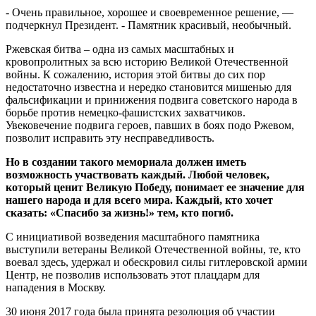
- Очень правильное, хорошее и своевременное решение, —
подчеркнул Президент. - Памятник красивый, необычный.
Ржевская битва – одна из самых масштабных и
кровопролитных за всю историю Великой Отечественной
войны. К сожалению, история этой битвы до сих пор
недостаточно известна и нередко становится мишенью для
фальсификации и принижения подвига советского народа в
борьбе против немецко-фашистских захватчиков.
Увековечение подвига героев, павших в боях подо Ржевом,
позволит исправить эту несправедливость.
Но в создании такого мемориала должен иметь
возможность участвовать каждый. Любой человек,
который ценит Великую Победу, понимает ее значение для
нашего народа и для всего мира. Каждый, кто хочет
сказать: «Спасибо за жизнь!» тем, кто погиб.
С инициативой возведения масштабного памятника
выступили ветераны Великой Отечественной войны, те, кто
воевал здесь, удержал и обескровил силы гитлеровской армии
Центр, не позволив использовать этот плацдарм для
нападения в Москву.
30 июня 2017 года была принята резолюция об участии