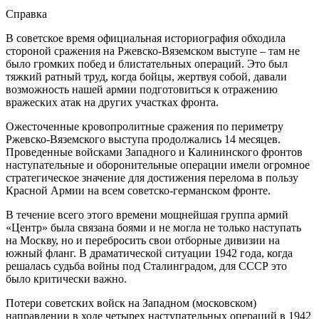
Справка
В советское время официальная историография обходила
стороной сражения на Ржевско-Вяземском выступе – там не
было громких побед и блистательных операций. Это был
тяжкий ратный труд, когда бойцы, жертвуя собой, давали
возможность нашей армии подготовиться к отражению
вражеских атак на других участках фронта.
Ожесточенные кровопролитные сражения по периметру
Ржевско-Вяземского выступа продолжались 14 месяцев.
Проведенные войсками Западного и Калининского фронтов
наступательные и оборонительные операции имели огромное
стратегическое значение для достижения перелома в пользу
Красной Армии на всем советско-германском фронте.
В течение всего этого времени мощнейшая группа армий
«Центр» была связана боями и не могла не только наступать
на Москву, но и перебросить свои отборные дивизии на
южный фланг. В драматической ситуации 1942 года, когда
решалась судьба войны под Сталинградом, для СССР это
было критически важно.
Потери советских войск на Западном (московском)
направлении в ходе четырех наступательных операций в 1942