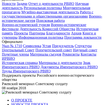
Новости
Задачи
Отчет о деятельности РВИО
Научная
деятельность
Региональная политика
Монументальная
пропаганда
Музейно-выставочная деятельность
Работа с
государственными и общественными организациями
Военно-
исторические лагеря
Поисковая работа
Военно-исторический туризм
Военно-исторические
фестивали
Деятельность Комиссий Общества
Историческая
память
Проекты
Партнеры
Благодарности
Архив
Книги и
сувениры
Информационная политика
Программа лояльности
Официально
Указ № 1710
Символика
Устав
Председатель
Структура
Центральный Совет
Попечительский совет
Научный совет
Почетные члены
Материалы съездов
Реквизиты
Контакты
ИРВИО
Историческая справка
Материалы о деятельности
Знак
Императорского РВИО
Документы Императорского РВИО
Труды Императорского РВИО
Поддержать проекты Российского военно-исторического
общества
Ржевский мемориал Советскому солдату
08 ноября 2018
О ПРОЕКТЕ
НОВОСТИ ПРОЕКТА