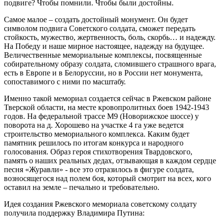
подвиге? Чтобы помнили. Чтобы были достойны.
Самое малое – создать достойный монумент. Он будет
символом подвига Советского солдата, сможет передать
стойкость, мужество, жертвенность, боль, скорбь… и надежду.
На Победу и наше мирное настоящее, надежду на будущее.
Величественные мемориальные комплексы, посвященные
собирательному образу солдата, сломившего страшного врага,
есть в Европе и в Белоруссии, но в России нет монумента,
сопоставимого с ними по масштабу.
Именно такой мемориал создается сейчас в Ржевском районе
Тверской области, на месте кровопролитных боев 1942-1943
годов. На федеральной трассе М9 (Новорижское шоссе) у
поворота на д. Хорошево на участке 4 га уже ведется
строительство мемориального комплекса. Каким будет
памятник решилось по итогам конкурса и народного
голосования. Образ героя стихотворения Твардовского,
память о наших реальных дедах, отзывающая в каждом сердце
песня «Журавли» - все это отразилось в фигуре солдата,
возносящегося над полем боя, который смотрит на всех, кого
оставил на земле – печально и требовательно.
Идея создания Ржевского мемориала советскому солдату
получила поддержку Владимира Путина: