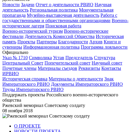
Новости
Задачи
Отчет о деятельности РВИО
Научная
деятельность
Региональная политика
Монументальная
пропаганда
Музейно-выставочная деятельность
Работа с
государственными и общественными организациями
Военно-
исторические лагеря
Поисковая работа
Военно-исторический туризм
Военно-исторические
фестивали
Деятельность Комиссий Общества
Историческая
память
Проекты
Партнеры
Благодарности
Архив
Книги и
сувениры
Информационная политика
Программа лояльности
Официально
Указ № 1710
Символика
Устав
Председатель
Структура
Центральный Совет
Попечительский совет
Научный совет
Почетные члены
Материалы съездов
Реквизиты
Контакты
ИРВИО
Историческая справка
Материалы о деятельности
Знак
Императорского РВИО
Документы Императорского РВИО
Труды Императорского РВИО
Поддержать проекты Российского военно-исторического
общества
Ржевский мемориал Советскому солдату
08 ноября 2018
О ПРОЕКТЕ
НОВОСТИ ПРОЕКТА