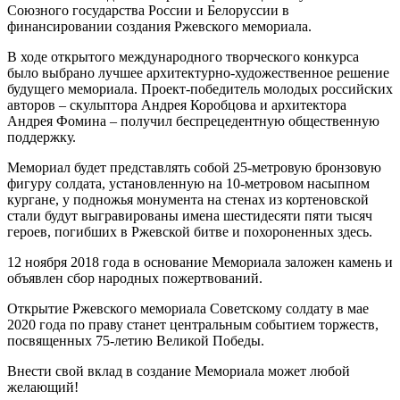
Союзного государства России и Белоруссии в
финансировании создания Ржевского мемориала.
В ходе открытого международного творческого конкурса
было выбрано лучшее архитектурно-художественное решение
будущего мемориала. Проект-победитель молодых российских
авторов – скульптора Андрея Коробцова и архитектора
Андрея Фомина – получил беспрецедентную общественную
поддержку.
Мемориал будет представлять собой 25-метровую бронзовую
фигуру солдата, установленную на 10-метровом насыпном
кургане, у подножья монумента на стенах из кортеновской
стали будут выгравированы имена шестидесяти пяти тысяч
героев, погибших в Ржевской битве и похороненных здесь.
12 ноября 2018 года в основание Мемориала заложен камень и
объявлен сбор народных пожертвований.
Открытие Ржевского мемориала Советскому солдату в мае
2020 года по праву станет центральным событием торжеств,
посвященных 75-летию Великой Победы.
Внести свой вклад в создание Мемориала может любой
желающий!