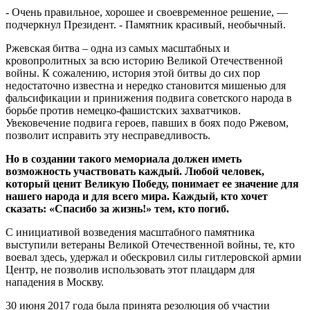
- Очень правильное, хорошее и своевременное решение, —
подчеркнул Президент. - Памятник красивый, необычный.
Ржевская битва – одна из самых масштабных и
кровопролитных за всю историю Великой Отечественной
войны. К сожалению, история этой битвы до сих пор
недостаточно известна и нередко становится мишенью для
фальсификации и принижения подвига советского народа в
борьбе против немецко-фашистских захватчиков.
Увековечение подвига героев, павших в боях подо Ржевом,
позволит исправить эту несправедливость.
Но в создании такого мемориала должен иметь
возможность участвовать каждый. Любой человек,
который ценит Великую Победу, понимает ее значение для
нашего народа и для всего мира. Каждый, кто хочет
сказать: «Спасибо за жизнь!» тем, кто погиб.
С инициативой возведения масштабного памятника
выступили ветераны Великой Отечественной войны, те, кто
воевал здесь, удержал и обескровил силы гитлеровской армии
Центр, не позволив использовать этот плацдарм для
нападения в Москву.
30 июня 2017 года была принята резолюция об участии