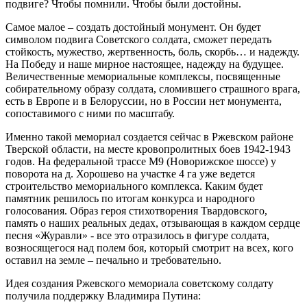
подвиге? Чтобы помнили. Чтобы были достойны.
Самое малое – создать достойный монумент. Он будет
символом подвига Советского солдата, сможет передать
стойкость, мужество, жертвенность, боль, скорбь… и надежду.
На Победу и наше мирное настоящее, надежду на будущее.
Величественные мемориальные комплексы, посвященные
собирательному образу солдата, сломившего страшного врага,
есть в Европе и в Белоруссии, но в России нет монумента,
сопоставимого с ними по масштабу.
Именно такой мемориал создается сейчас в Ржевском районе
Тверской области, на месте кровопролитных боев 1942-1943
годов. На федеральной трассе М9 (Новорижское шоссе) у
поворота на д. Хорошево на участке 4 га уже ведется
строительство мемориального комплекса. Каким будет
памятник решилось по итогам конкурса и народного
голосования. Образ героя стихотворения Твардовского,
память о наших реальных дедах, отзывающая в каждом сердце
песня «Журавли» - все это отразилось в фигуре солдата,
возносящегося над полем боя, который смотрит на всех, кого
оставил на земле – печально и требовательно.
Идея создания Ржевского мемориала советскому солдату
получила поддержку Владимира Путина: