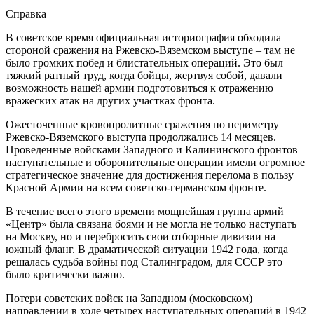
Справка
В советское время официальная историография обходила
стороной сражения на Ржевско-Вяземском выступе – там не
было громких побед и блистательных операций. Это был
тяжкий ратный труд, когда бойцы, жертвуя собой, давали
возможность нашей армии подготовиться к отражению
вражеских атак на других участках фронта.
Ожесточенные кровопролитные сражения по периметру
Ржевско-Вяземского выступа продолжались 14 месяцев.
Проведенные войсками Западного и Калининского фронтов
наступательные и оборонительные операции имели огромное
стратегическое значение для достижения перелома в пользу
Красной Армии на всем советско-германском фронте.
В течение всего этого времени мощнейшая группа армий
«Центр» была связана боями и не могла не только наступать
на Москву, но и перебросить свои отборные дивизии на
южный фланг. В драматической ситуации 1942 года, когда
решалась судьба войны под Сталинградом, для СССР это
было критически важно.
Потери советских войск на Западном (московском)
направлении в ходе четырех наступательных операций в 1942