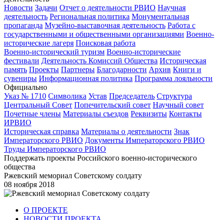
Новости
Задачи
Отчет о деятельности РВИО
Научная
деятельность
Региональная политика
Монументальная
пропаганда
Музейно-выставочная деятельность
Работа с
государственными и общественными организациями
Военно-
исторические лагеря
Поисковая работа
Военно-исторический туризм
Военно-исторические
фестивали
Деятельность Комиссий Общества
Историческая
память
Проекты
Партнеры
Благодарности
Архив
Книги и
сувениры
Информационная политика
Программа лояльности
Официально
Указ № 1710
Символика
Устав
Председатель
Структура
Центральный Совет
Попечительский совет
Научный совет
Почетные члены
Материалы съездов
Реквизиты
Контакты
ИРВИО
Историческая справка
Материалы о деятельности
Знак
Императорского РВИО
Документы Императорского РВИО
Труды Императорского РВИО
Поддержать проекты Российского военно-исторического
общества
Ржевский мемориал Советскому солдату
08 ноября 2018
О ПРОЕКТЕ
НОВОСТИ ПРОЕКТА