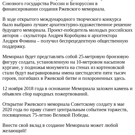
Союзного государства России и Белоруссии в
финансировании создания Ржевского мемориала.
В ходе открытого международного творческого конкурса
было выбрано лучшее архитектурно-художественное решение
будущего мемориала. Проект-победитель молодых российских
авторов – скульптора Андрея Коробцова и архитектора
Андрея Фомина – получил беспрецедентную общественную
поддержку.
Мемориал будет представлять собой 25-метровую бронзовую
фигуру солдата, установленную на 10-метровом насыпном
кургане, у подножья монумента на стенах из кортеновской
стали будут выгравированы имена шестидесяти пяти тысяч
героев, погибших в Ржевской битве и похороненных здесь.
12 ноября 2018 года в основание Мемориала заложен камень и
объявлен сбор народных пожертвований.
Открытие Ржевского мемориала Советскому солдату в мае
2020 года по праву станет центральным событием торжеств,
посвященных 75-летию Великой Победы.
Внести свой вклад в создание Мемориала может любой
желающий!