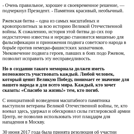
- Очень правильное, хорошее и своевременное решение, —
подчеркнул Президент. - Памятник красивый, необычный.
Ржевская битва – одна из самых масштабных и
кровопролитных за всю историю Великой Отечественной
войны. К сожалению, история этой битвы до сих пор
недостаточно известна и нередко становится мишенью для
фальсификации и принижения подвига советского народа в
борьбе против немецко-фашистских захватчиков.
Увековечение подвига героев, павших в боях подо Ржевом,
позволит исправить эту несправедливость.
Но в создании такого мемориала должен иметь
возможность участвовать каждый. Любой человек,
который ценит Великую Победу, понимает ее значение для
нашего народа и для всего мира. Каждый, кто хочет
сказать: «Спасибо за жизнь!» тем, кто погиб.
С инициативой возведения масштабного памятника
выступили ветераны Великой Отечественной войны, те, кто
воевал здесь, удержал и обескровил силы гитлеровской армии
Центр, не позволив использовать этот плацдарм для
нападения в Москву.
30 июня 2017 года была принята резолюция об участии