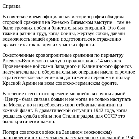
Справка
В советское время официальная историография обходила
стороной сражения на Ржевско-Вяземском выступе – там не
было громких побед и блистательных операций. Это был
тяжкий ратный труд, когда бойцы, жертвуя собой, давали
возможность нашей армии подготовиться к отражению
вражеских атак на других участках фронта.
Ожесточенные кровопролитные сражения по периметру
Ржевско-Вяземского выступа продолжались 14 месяцев.
Проведенные войсками Западного и Калининского фронтов
наступательные и оборонительные операции имели огромное
стратегическое значение для достижения перелома в пользу
Красной Армии на всем советско-германском фронте.
В течение всего этого времени мощнейшая группа армий
«Центр» была связана боями и не могла не только наступать
на Москву, но и перебросить свои отборные дивизии на
южный фланг. В драматической ситуации 1942 года, когда
решалась судьба войны под Сталинградом, для СССР это
было критически важно.
Потери советских войск на Западном (московском)
направлении в ходе четырех наступательных операций в 1942