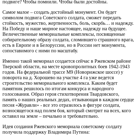
подвиге? Чтобы помнили. Чтобы были достойны.
Самое малое – создать достойный монумент. Он будет
символом подвига Советского солдата, сможет передать
стойкость, мужество, жертвенность, боль, скорбь… и надежду.
На Победу и наше мирное настоящее, надежду на будущее.
Величественные мемориальные комплексы, посвященные
собирательному образу солдата, сломившего страшного врага,
есть в Европе и в Белоруссии, но в России нет монумента,
сопоставимого с ними по масштабу.
Именно такой мемориал создается сейчас в Ржевском районе
Тверской области, на месте кровопролитных боев 1942-1943
годов. На федеральной трассе М9 (Новорижское шоссе) у
поворота на д. Хорошево на участке 4 га уже ведется
строительство мемориального комплекса. Каким будет
памятник решилось по итогам конкурса и народного
голосования. Образ героя стихотворения Твардовского,
память о наших реальных дедах, отзывающая в каждом сердце
песня «Журавли» - все это отразилось в фигуре солдата,
возносящегося над полем боя, который смотрит на всех, кого
оставил на земле – печально и требовательно.
Идея создания Ржевского мемориала советскому солдату
получила поддержку Владимира Путина: