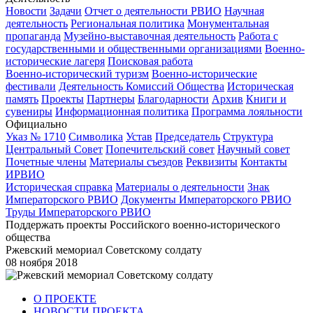
Новости
Задачи
Отчет о деятельности РВИО
Научная
деятельность
Региональная политика
Монументальная
пропаганда
Музейно-выставочная деятельность
Работа с
государственными и общественными организациями
Военно-
исторические лагеря
Поисковая работа
Военно-исторический туризм
Военно-исторические
фестивали
Деятельность Комиссий Общества
Историческая
память
Проекты
Партнеры
Благодарности
Архив
Книги и
сувениры
Информационная политика
Программа лояльности
Официально
Указ № 1710
Символика
Устав
Председатель
Структура
Центральный Совет
Попечительский совет
Научный совет
Почетные члены
Материалы съездов
Реквизиты
Контакты
ИРВИО
Историческая справка
Материалы о деятельности
Знак
Императорского РВИО
Документы Императорского РВИО
Труды Императорского РВИО
Поддержать проекты Российского военно-исторического
общества
Ржевский мемориал Советскому солдату
08 ноября 2018
О ПРОЕКТЕ
НОВОСТИ ПРОЕКТА