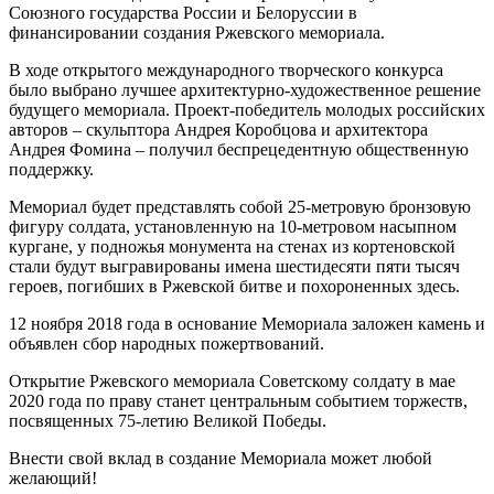
Союзного государства России и Белоруссии в
финансировании создания Ржевского мемориала.
В ходе открытого международного творческого конкурса
было выбрано лучшее архитектурно-художественное решение
будущего мемориала. Проект-победитель молодых российских
авторов – скульптора Андрея Коробцова и архитектора
Андрея Фомина – получил беспрецедентную общественную
поддержку.
Мемориал будет представлять собой 25-метровую бронзовую
фигуру солдата, установленную на 10-метровом насыпном
кургане, у подножья монумента на стенах из кортеновской
стали будут выгравированы имена шестидесяти пяти тысяч
героев, погибших в Ржевской битве и похороненных здесь.
12 ноября 2018 года в основание Мемориала заложен камень и
объявлен сбор народных пожертвований.
Открытие Ржевского мемориала Советскому солдату в мае
2020 года по праву станет центральным событием торжеств,
посвященных 75-летию Великой Победы.
Внести свой вклад в создание Мемориала может любой
желающий!