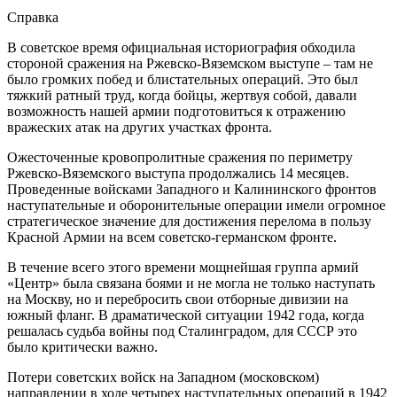
Справка
В советское время официальная историография обходила
стороной сражения на Ржевско-Вяземском выступе – там не
было громких побед и блистательных операций. Это был
тяжкий ратный труд, когда бойцы, жертвуя собой, давали
возможность нашей армии подготовиться к отражению
вражеских атак на других участках фронта.
Ожесточенные кровопролитные сражения по периметру
Ржевско-Вяземского выступа продолжались 14 месяцев.
Проведенные войсками Западного и Калининского фронтов
наступательные и оборонительные операции имели огромное
стратегическое значение для достижения перелома в пользу
Красной Армии на всем советско-германском фронте.
В течение всего этого времени мощнейшая группа армий
«Центр» была связана боями и не могла не только наступать
на Москву, но и перебросить свои отборные дивизии на
южный фланг. В драматической ситуации 1942 года, когда
решалась судьба войны под Сталинградом, для СССР это
было критически важно.
Потери советских войск на Западном (московском)
направлении в ходе четырех наступательных операций в 1942