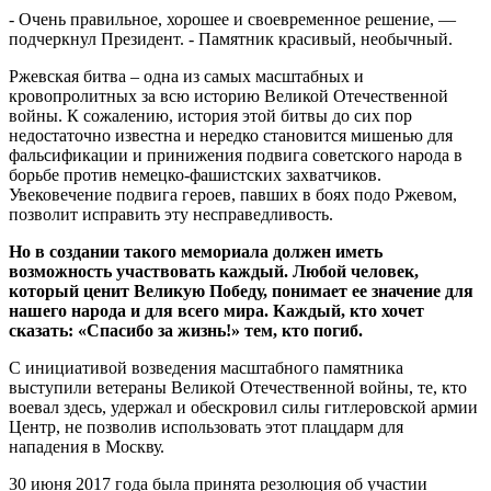
- Очень правильное, хорошее и своевременное решение, —
подчеркнул Президент. - Памятник красивый, необычный.
Ржевская битва – одна из самых масштабных и
кровопролитных за всю историю Великой Отечественной
войны. К сожалению, история этой битвы до сих пор
недостаточно известна и нередко становится мишенью для
фальсификации и принижения подвига советского народа в
борьбе против немецко-фашистских захватчиков.
Увековечение подвига героев, павших в боях подо Ржевом,
позволит исправить эту несправедливость.
Но в создании такого мемориала должен иметь
возможность участвовать каждый. Любой человек,
который ценит Великую Победу, понимает ее значение для
нашего народа и для всего мира. Каждый, кто хочет
сказать: «Спасибо за жизнь!» тем, кто погиб.
С инициативой возведения масштабного памятника
выступили ветераны Великой Отечественной войны, те, кто
воевал здесь, удержал и обескровил силы гитлеровской армии
Центр, не позволив использовать этот плацдарм для
нападения в Москву.
30 июня 2017 года была принята резолюция об участии