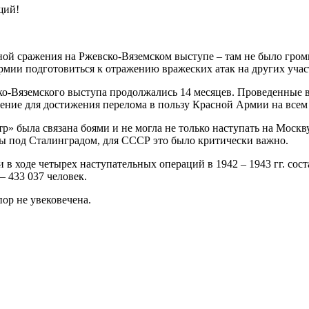
щий!
ной сражения на Ржевско-Вяземском выступе – там не было гро
армии подготовиться к отражению вражеских атак на других учас
о-Вяземского выступа продолжались 14 месяцев. Проведенные в
ение для достижения перелома в пользу Красной Армии на всем 
» была связана боями и не могла не только наступать на Москв
йны под Сталинградом, для СССР это было критически важно.
в ходе четырех наступательных операций в 1942 – 1943 гг. сост
 433 037 человек.
ор не увековечена.