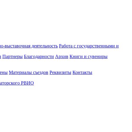
о-выставочная деятельность
Работа с государственными и
ы
Партнеры
Благодарности
Архив
Книги и сувениры
лены
Материалы съездов
Реквизиты
Контакты
аторского РВИО