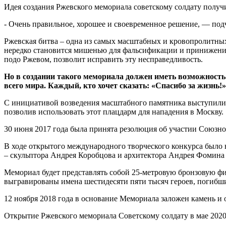
Идея создания Ржевского мемориала советскому солдату полу
- Очень правильное, хорошее и своевременное решение, — под
Ржевская битва – одна из самых масштабных и кровопролитных
нередко становится мишенью для фальсификации и принижения 
подо Ржевом, позволит исправить эту несправедливость.
Но в создании такого мемориала должен иметь возможность
всего мира. Каждый, кто хочет сказать: «Спасибо за жизнь!»
С инициативой возведения масштабного памятника выступили в
позволив использовать этот плацдарм для нападения в Москву.
30 июня 2017 года была принята резолюция об участии Союзно
В ходе открытого международного творческого конкурса было
– скульптора Андрея Коробцова и архитектора Андрея Фомина
Мемориал будет представлять собой 25-метровую бронзовую фи
выгравированы имена шестидесяти пяти тысяч героев, погибши
12 ноября 2018 года в основание Мемориала заложен камень и
Открытие Ржевского мемориала Советскому солдату в мае 202