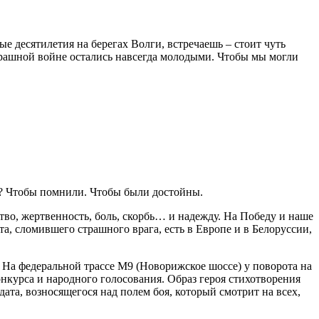
ые десятилетия на берегах Волги, встречаешь – стоит чуть
страшной войне остались навсегда молодыми. Чтобы мы могли
е? Чтобы помнили. Чтобы были достойны.
тво, жертвенность, боль, скорбь… и надежду. На Победу и наше
, сломившего страшного врага, есть в Европе и в Белоруссии,
. На федеральной трассе М9 (Новорижское шоссе) у поворота на
онкурса и народного голосования. Образ героя стихотворения
ата, возносящегося над полем боя, который смотрит на всех,