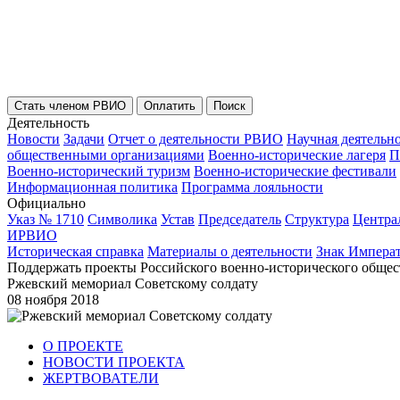
Стать членом РВИО
Оплатить
Поиск
Деятельность
Новости
Задачи
Отчет о деятельности РВИО
Научная деятельн
общественными организациями
Военно-исторические лагеря
П
Военно-исторический туризм
Военно-исторические фестивали
Информационная политика
Программа лояльности
Официально
Указ № 1710
Символика
Устав
Председатель
Структура
Центра
ИРВИО
Историческая справка
Материалы о деятельности
Знак Импера
Поддержать проекты Российского военно-исторического общес
Ржевский мемориал Советскому солдату
08 ноября 2018
О ПРОЕКТЕ
НОВОСТИ ПРОЕКТА
ЖЕРТВОВАТЕЛИ