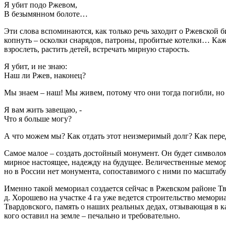
Я убит подо Ржевом,
В безымянном болоте…
Эти слова вспоминаются, как только речь заходит о Ржевской б
копнуть – осколки снарядов, патроны, пробитые котелки… Каж
взрослеть, растить детей, встречать мирную старость.
Я убит, и не знаю:
Наш ли Ржев, наконец?
Мы знаем – наш! Мы живем, потому что они тогда погибли, но
Я вам жить завещаю, -
Что я больше могу?
А что можем мы? Как отдать этот неизмеримый долг? Как пере
Самое малое – создать достойный монумент. Он будет символом
мирное настоящее, надежду на будущее. Величественные мемор
но в России нет монумента, сопоставимого с ними по масштабу
Именно такой мемориал создается сейчас в Ржевском районе Тв
д. Хорошево на участке 4 га уже ведется строительство мемор
Твардовского, память о наших реальных дедах, отзывающая в ка
кого оставил на земле – печально и требовательно.