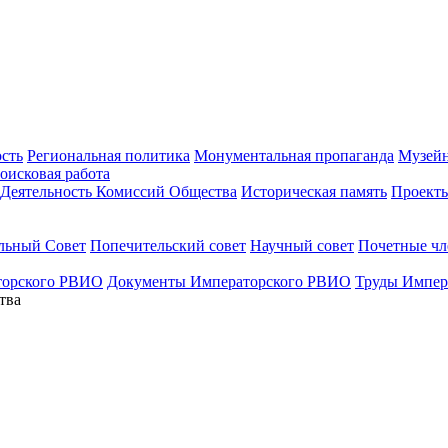
ость
Региональная политика
Монументальная пропаганда
Музейн
оисковая работа
Деятельность Комиссий Общества
Историческая память
Проект
льный Совет
Попечительский совет
Научный совет
Почетные ч
торского РВИО
Документы Императорского РВИО
Труды Импер
тва