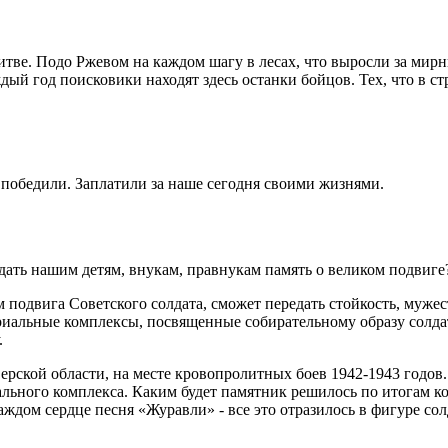
итве. Подо Ржевом на каждом шагу в лесах, что выросли за мирн
дый год поисковики находят здесь останки бойцов. Тех, что в 
 победили. Заплатили за наше сегодня своими жизнями.
дать нашим детям, внукам, правнукам память о великом подвиг
 подвига Советского солдата, сможет передать стойкость, мужес
иальные комплексы, посвященные собирательному образу солдата
.
ерской области, на месте кровопролитных боев 1942-1943 годов
иального комплекса. Каким будет памятник решилось по итогам к
ждом сердце песня «Журавли» - все это отразилось в фигуре солд