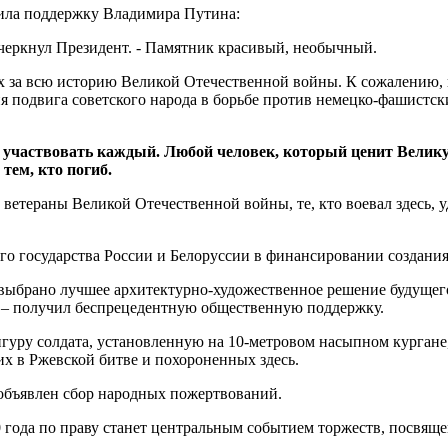
чила поддержку Владимира Путина:
черкнул Президент. - Памятник красивый, необычный.
 за всю историю Великой Отечественной войны. К сожалению, и
подвига советского народа в борьбе против немецко-фашистских
 участвовать каждый. Любой человек, который ценит Великую
 тем, кто погиб.
етераны Великой Отечественной войны, те, кто воевал здесь, у
го государства России и Белоруссии в финансировании создани
 выбрано лучшее архитектурно-художественное решение будущег
 – получил беспрецедентную общественную поддержку.
гуру солдата, установленную на 10-метровом насыпном кургане,
х в Ржевской битве и похороненных здесь.
 объявлен сбор народных пожертвований.
0 года по праву станет центральным событием торжеств, посвя