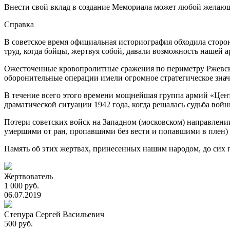
Внести свой вклад в создание Мемориала может любой желаю
Справка
В советское время официальная историография обходила сторо
труд, когда бойцы, жертвуя собой, давали возможность нашей 
Ожесточенные кровопролитные сражения по периметру Ржевск
оборонительные операции имели огромное стратегическое знач
В течение всего этого времени мощнейшая группа армий «Центр
драматической ситуации 1942 года, когда решалась судьба во
Потери советских войск на Западном (московском) направлении 
умершими от ран, пропавшими без вести и попавшими в плен) –
Память об этих жертвах, принесенных нашим народом, до сих п
Жертвователь
1 000 руб.
06.07.2019
Степура Сергей Васильевич
500 руб.