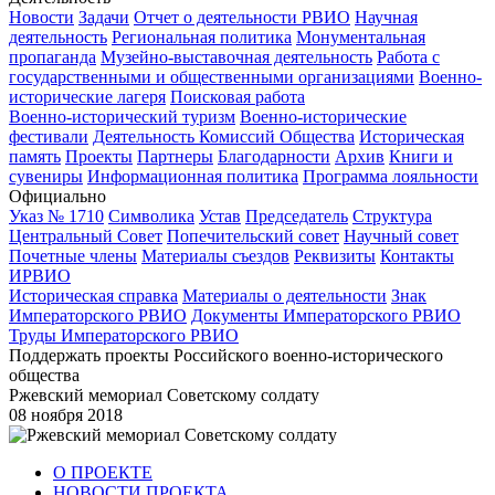
Новости
Задачи
Отчет о деятельности РВИО
Научная
деятельность
Региональная политика
Монументальная
пропаганда
Музейно-выставочная деятельность
Работа с
государственными и общественными организациями
Военно-
исторические лагеря
Поисковая работа
Военно-исторический туризм
Военно-исторические
фестивали
Деятельность Комиссий Общества
Историческая
память
Проекты
Партнеры
Благодарности
Архив
Книги и
сувениры
Информационная политика
Программа лояльности
Официально
Указ № 1710
Символика
Устав
Председатель
Структура
Центральный Совет
Попечительский совет
Научный совет
Почетные члены
Материалы съездов
Реквизиты
Контакты
ИРВИО
Историческая справка
Материалы о деятельности
Знак
Императорского РВИО
Документы Императорского РВИО
Труды Императорского РВИО
Поддержать проекты Российского военно-исторического
общества
Ржевский мемориал Советскому солдату
08 ноября 2018
О ПРОЕКТЕ
НОВОСТИ ПРОЕКТА