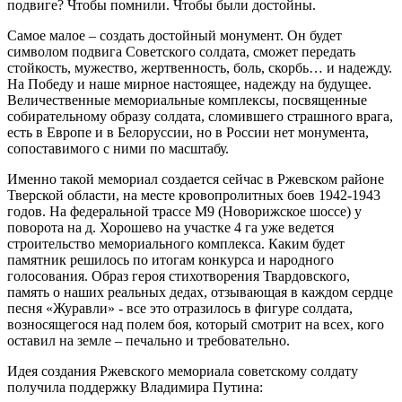
подвиге? Чтобы помнили. Чтобы были достойны.
Самое малое – создать достойный монумент. Он будет
символом подвига Советского солдата, сможет передать
стойкость, мужество, жертвенность, боль, скорбь… и надежду.
На Победу и наше мирное настоящее, надежду на будущее.
Величественные мемориальные комплексы, посвященные
собирательному образу солдата, сломившего страшного врага,
есть в Европе и в Белоруссии, но в России нет монумента,
сопоставимого с ними по масштабу.
Именно такой мемориал создается сейчас в Ржевском районе
Тверской области, на месте кровопролитных боев 1942-1943
годов. На федеральной трассе М9 (Новорижское шоссе) у
поворота на д. Хорошево на участке 4 га уже ведется
строительство мемориального комплекса. Каким будет
памятник решилось по итогам конкурса и народного
голосования. Образ героя стихотворения Твардовского,
память о наших реальных дедах, отзывающая в каждом сердце
песня «Журавли» - все это отразилось в фигуре солдата,
возносящегося над полем боя, который смотрит на всех, кого
оставил на земле – печально и требовательно.
Идея создания Ржевского мемориала советскому солдату
получила поддержку Владимира Путина: