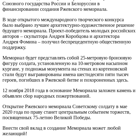
Союзного государства России и Белоруссии в
финансировании создания Ржевского мемориала.
В ходе открытого международного творческого конкурса
было выбрано лучшее архитектурно-художественное решение
будущего мемориала. Проект-победитель молодых российских
авторов – скульптора Андрея Коробцова и архитектора
Андрея Фомина – получил беспрецедентную общественную
поддержку.
Мемориал будет представлять собой 25-метровую бронзовую
фигуру солдата, установленную на 10-метровом насыпном
кургане, у подножья монумента на стенах из кортеновской
стали будут выгравированы имена шестидесяти пяти тысяч
героев, погибших в Ржевской битве и похороненных здесь.
12 ноября 2018 года в основание Мемориала заложен камень и
объявлен сбор народных пожертвований.
Открытие Ржевского мемориала Советскому солдату в мае
2020 года по праву станет центральным событием торжеств,
посвященных 75-летию Великой Победы.
Внести свой вклад в создание Мемориала может любой
желающий!