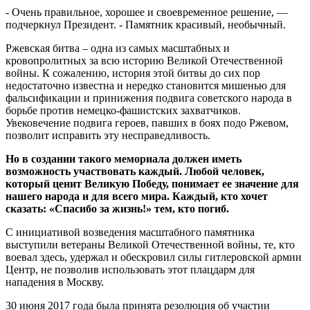
- Очень правильное, хорошее и своевременное решение, —
подчеркнул Президент. - Памятник красивый, необычный.
Ржевская битва – одна из самых масштабных и
кровопролитных за всю историю Великой Отечественной
войны. К сожалению, история этой битвы до сих пор
недостаточно известна и нередко становится мишенью для
фальсификации и принижения подвига советского народа в
борьбе против немецко-фашистских захватчиков.
Увековечение подвига героев, павших в боях подо Ржевом,
позволит исправить эту несправедливость.
Но в создании такого мемориала должен иметь
возможность участвовать каждый. Любой человек,
который ценит Великую Победу, понимает ее значение для
нашего народа и для всего мира. Каждый, кто хочет
сказать: «Спасибо за жизнь!» тем, кто погиб.
С инициативой возведения масштабного памятника
выступили ветераны Великой Отечественной войны, те, кто
воевал здесь, удержал и обескровил силы гитлеровской армии
Центр, не позволив использовать этот плацдарм для
нападения в Москву.
30 июня 2017 года была принята резолюция об участии