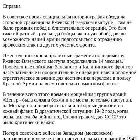
Справка
В советское время официальная историография обходила
стороной сражения на Ржевско-Вяземском выступе – там не
было громких побед и блистательных операций. Это был
тяжкий ратный труд, когда бойцы, жертвуя собой, давали
возможность нашей армии подготовиться к отражению
вражеских атак на других участках фронта.
Ожесточенные кровопролитные сражения по периметру
Ржевско-Вяземского выступа продолжались 14 месяцев.
Проведенные войсками Западного и Калининского фронтов
наступательные и оборонительные операции имели огромное
стратегическое значение для достижения перелома в пользу
Красной Армии на всем советско-германском фронте.
В течение всего этого времени мощнейшая группа армий
«Центр» была связана боями и не могла не только наступать
на Москву, но и перебросить свои отборные дивизии на
южный фланг. В драматической ситуации 1942 года, когда
решалась судьба войны под Сталинградом, для СССР это
было критически важно.
Потери советских войск на Западном (московском)
направлении в ходе четырех наступательных операций в 1942