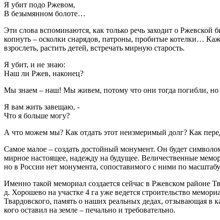
Я убит подо Ржевом,
В безымянном болоте…
Эти слова вспоминаются, как только речь заходит о Ржевской б
копнуть – осколки снарядов, патроны, пробитые котелки… Каж
взрослеть, растить детей, встречать мирную старость.
Я убит, и не знаю:
Наш ли Ржев, наконец?
Мы знаем – наш! Мы живем, потому что они тогда погибли, но
Я вам жить завещаю, -
Что я больше могу?
А что можем мы? Как отдать этот неизмеримый долг? Как пере
Самое малое – создать достойный монумент. Он будет символом
мирное настоящее, надежду на будущее. Величественные мемор
но в России нет монумента, сопоставимого с ними по масштабу
Именно такой мемориал создается сейчас в Ржевском районе Тв
д. Хорошево на участке 4 га уже ведется строительство мемор
Твардовского, память о наших реальных дедах, отзывающая в ка
кого оставил на земле – печально и требовательно.