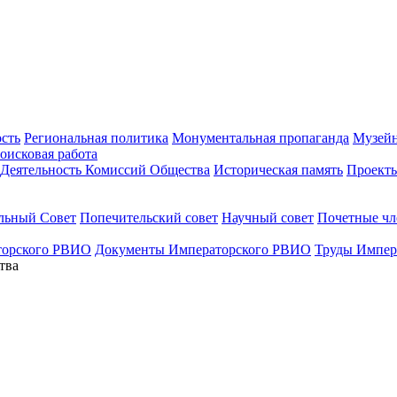
ость
Региональная политика
Монументальная пропаганда
Музейн
оисковая работа
Деятельность Комиссий Общества
Историческая память
Проект
льный Совет
Попечительский совет
Научный совет
Почетные ч
торского РВИО
Документы Императорского РВИО
Труды Импер
тва