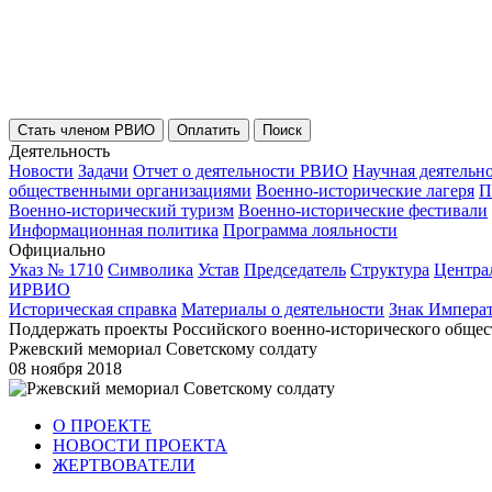
Стать членом РВИО
Оплатить
Поиск
Деятельность
Новости
Задачи
Отчет о деятельности РВИО
Научная деятельн
общественными организациями
Военно-исторические лагеря
П
Военно-исторический туризм
Военно-исторические фестивали
Информационная политика
Программа лояльности
Официально
Указ № 1710
Символика
Устав
Председатель
Структура
Центра
ИРВИО
Историческая справка
Материалы о деятельности
Знак Импера
Поддержать проекты Российского военно-исторического общес
Ржевский мемориал Советскому солдату
08 ноября 2018
О ПРОЕКТЕ
НОВОСТИ ПРОЕКТА
ЖЕРТВОВАТЕЛИ