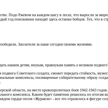
итве. Подо Ржевом на каждом шагу в лесах, что выросли за мирн
дый год поисковики находят здесь останки бойцов. Тех, что в 
 победили. Заплатили за наше сегодня своими жизнями.
дать нашим детям, внукам, правнукам память о великом подвиг
 подвига Советского солдата, сможет передать стойкость, мужес
иальные комплексы, посвященные собирательному образу солдата
.
ерской области, на месте кровопролитных боев 1942-1943 годов
иального комплекса. Каким будет памятник решилось по итогам к
ждом сердце песня «Журавли» - все это отразилось в фигуре солд