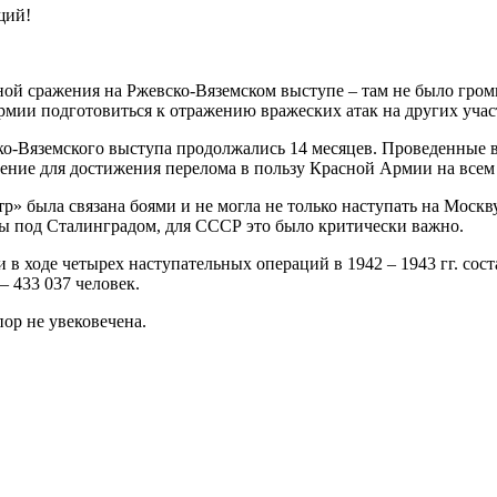
щий!
ной сражения на Ржевско-Вяземском выступе – там не было гро
армии подготовиться к отражению вражеских атак на других учас
о-Вяземского выступа продолжались 14 месяцев. Проведенные в
ение для достижения перелома в пользу Красной Армии на всем 
» была связана боями и не могла не только наступать на Москв
йны под Сталинградом, для СССР это было критически важно.
в ходе четырех наступательных операций в 1942 – 1943 гг. сост
 433 037 человек.
ор не увековечена.