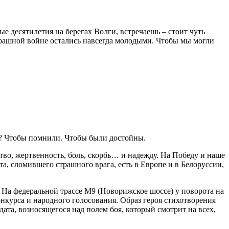
ые десятилетия на берегах Волги, встречаешь – стоит чуть
страшной войне остались навсегда молодыми. Чтобы мы могли
е? Чтобы помнили. Чтобы были достойны.
тво, жертвенность, боль, скорбь… и надежду. На Победу и наше
, сломившего страшного врага, есть в Европе и в Белоруссии,
. На федеральной трассе М9 (Новорижское шоссе) у поворота на
онкурса и народного голосования. Образ героя стихотворения
ата, возносящегося над полем боя, который смотрит на всех,