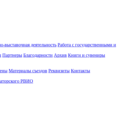
о-выставочная деятельность
Работа с государственными и
ы
Партнеры
Благодарности
Архив
Книги и сувениры
лены
Материалы съездов
Реквизиты
Контакты
аторского РВИО