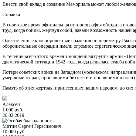
Внести свой вклад в создание Мемориала может любой желаю
Справка
В советское время официальная историография обходила сторо
труд, когда бойцы, жертвуя собой, давали возможность нашей 
Ожесточенные кровопролитные сражения по периметру Ржевск
оборонительные операции имели огромное стратегическое знач
В течение всего этого времени мощнейшая группа армий «Центр
драматической ситуации 1942 года, когда решалась судьба во
Потери советских войск на Западном (московском) направлении 
умершими от ран, пропавшими без вести и попавшими в плен) –
Память об этих жертвах, принесенных нашим народом, до сих п
Алексей
1 000 руб.
26.02.2019
Митин Сергей Герасимович
10 000 руб.