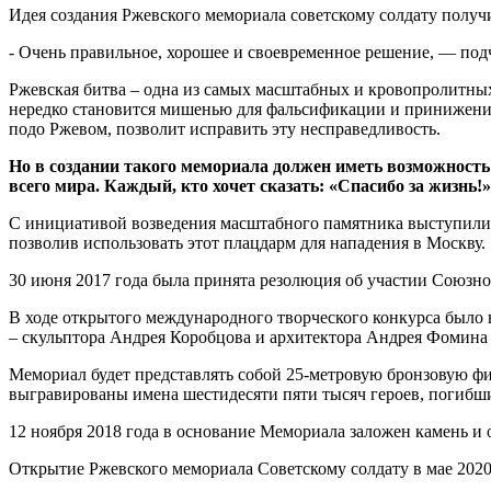
Идея создания Ржевского мемориала советскому солдату полу
- Очень правильное, хорошее и своевременное решение, — под
Ржевская битва – одна из самых масштабных и кровопролитных
нередко становится мишенью для фальсификации и принижения 
подо Ржевом, позволит исправить эту несправедливость.
Но в создании такого мемориала должен иметь возможность
всего мира. Каждый, кто хочет сказать: «Спасибо за жизнь!»
С инициативой возведения масштабного памятника выступили в
позволив использовать этот плацдарм для нападения в Москву.
30 июня 2017 года была принята резолюция об участии Союзно
В ходе открытого международного творческого конкурса было
– скульптора Андрея Коробцова и архитектора Андрея Фомина
Мемориал будет представлять собой 25-метровую бронзовую фи
выгравированы имена шестидесяти пяти тысяч героев, погибши
12 ноября 2018 года в основание Мемориала заложен камень и
Открытие Ржевского мемориала Советскому солдату в мае 202