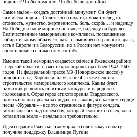
подвиге? Чтобы помнили. Чтобы были достойны.
Самое малое – создать достойный монумент. Он будет
символом подвига Советского солдата, сможет передать
стойкость, мужество, жертвенность, боль, скорбь… и надежду.
На Победу и наше мирное настоящее, надежду на будущее.
Величественные мемориальные комплексы, посвященные
собирательному образу солдата, сломившего страшного врага,
есть в Европе и в Белоруссии, но в России нет монумента,
сопоставимого с ними по масштабу.
Именно такой мемориал создается сейчас в Ржевском районе
Тверской области, на месте кровопролитных боев 1942-1943
годов. На федеральной трассе М9 (Новорижское шоссе) у
поворота на д. Хорошево на участке 4 га уже ведется
строительство мемориального комплекса. Каким будет
памятник решилось по итогам конкурса и народного
голосования. Образ героя стихотворения Твардовского,
память о наших реальных дедах, отзывающая в каждом сердце
песня «Журавли» - все это отразилось в фигуре солдата,
возносящегося над полем боя, который смотрит на всех, кого
оставил на земле – печально и требовательно.
Идея создания Ржевского мемориала советскому солдату
получила поддержку Владимира Путина: