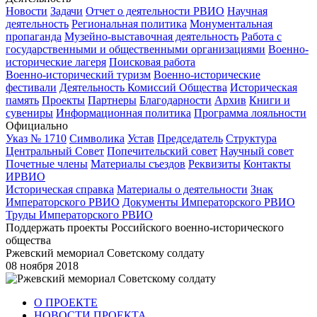
Новости
Задачи
Отчет о деятельности РВИО
Научная
деятельность
Региональная политика
Монументальная
пропаганда
Музейно-выставочная деятельность
Работа с
государственными и общественными организациями
Военно-
исторические лагеря
Поисковая работа
Военно-исторический туризм
Военно-исторические
фестивали
Деятельность Комиссий Общества
Историческая
память
Проекты
Партнеры
Благодарности
Архив
Книги и
сувениры
Информационная политика
Программа лояльности
Официально
Указ № 1710
Символика
Устав
Председатель
Структура
Центральный Совет
Попечительский совет
Научный совет
Почетные члены
Материалы съездов
Реквизиты
Контакты
ИРВИО
Историческая справка
Материалы о деятельности
Знак
Императорского РВИО
Документы Императорского РВИО
Труды Императорского РВИО
Поддержать проекты Российского военно-исторического
общества
Ржевский мемориал Советскому солдату
08 ноября 2018
О ПРОЕКТЕ
НОВОСТИ ПРОЕКТА