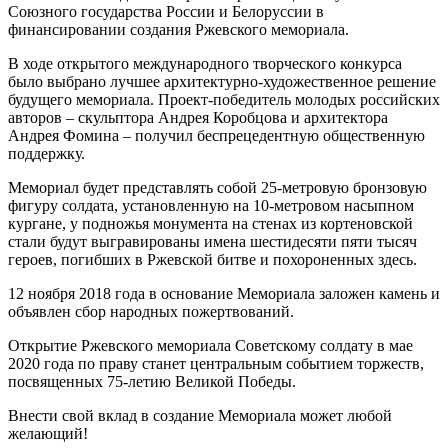
Союзного государства России и Белоруссии в
финансировании создания Ржевского мемориала.
В ходе открытого международного творческого конкурса
было выбрано лучшее архитектурно-художественное решение
будущего мемориала. Проект-победитель молодых российских
авторов – скульптора Андрея Коробцова и архитектора
Андрея Фомина – получил беспрецедентную общественную
поддержку.
Мемориал будет представлять собой 25-метровую бронзовую
фигуру солдата, установленную на 10-метровом насыпном
кургане, у подножья монумента на стенах из кортеновской
стали будут выгравированы имена шестидесяти пяти тысяч
героев, погибших в Ржевской битве и похороненных здесь.
12 ноября 2018 года в основание Мемориала заложен камень и
объявлен сбор народных пожертвований.
Открытие Ржевского мемориала Советскому солдату в мае
2020 года по праву станет центральным событием торжеств,
посвященных 75-летию Великой Победы.
Внести свой вклад в создание Мемориала может любой
желающий!