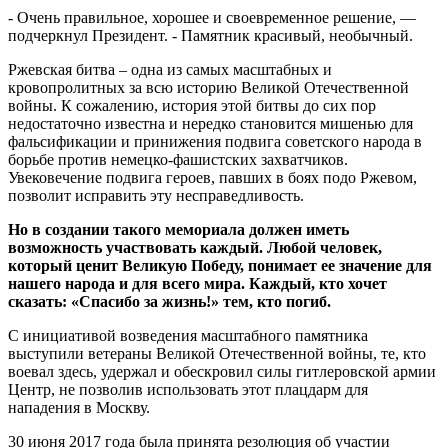
- Очень правильное, хорошее и своевременное решение, —
подчеркнул Президент. - Памятник красивый, необычный.
Ржевская битва – одна из самых масштабных и
кровопролитных за всю историю Великой Отечественной
войны. К сожалению, история этой битвы до сих пор
недостаточно известна и нередко становится мишенью для
фальсификации и принижения подвига советского народа в
борьбе против немецко-фашистских захватчиков.
Увековечение подвига героев, павших в боях подо Ржевом,
позволит исправить эту несправедливость.
Но в создании такого мемориала должен иметь
возможность участвовать каждый. Любой человек,
который ценит Великую Победу, понимает ее значение для
нашего народа и для всего мира. Каждый, кто хочет
сказать: «Спасибо за жизнь!» тем, кто погиб.
С инициативой возведения масштабного памятника
выступили ветераны Великой Отечественной войны, те, кто
воевал здесь, удержал и обескровил силы гитлеровской армии
Центр, не позволив использовать этот плацдарм для
нападения в Москву.
30 июня 2017 года была принята резолюция об участии