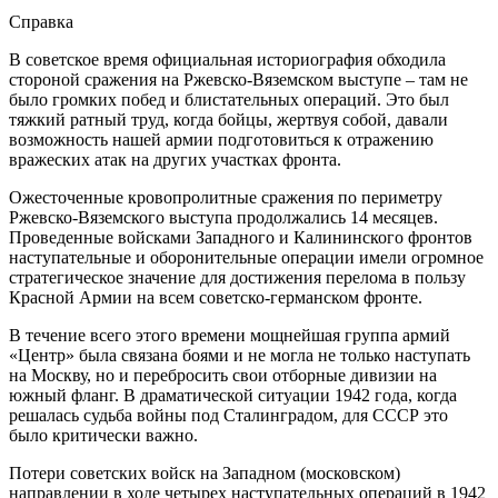
Справка
В советское время официальная историография обходила
стороной сражения на Ржевско-Вяземском выступе – там не
было громких побед и блистательных операций. Это был
тяжкий ратный труд, когда бойцы, жертвуя собой, давали
возможность нашей армии подготовиться к отражению
вражеских атак на других участках фронта.
Ожесточенные кровопролитные сражения по периметру
Ржевско-Вяземского выступа продолжались 14 месяцев.
Проведенные войсками Западного и Калининского фронтов
наступательные и оборонительные операции имели огромное
стратегическое значение для достижения перелома в пользу
Красной Армии на всем советско-германском фронте.
В течение всего этого времени мощнейшая группа армий
«Центр» была связана боями и не могла не только наступать
на Москву, но и перебросить свои отборные дивизии на
южный фланг. В драматической ситуации 1942 года, когда
решалась судьба войны под Сталинградом, для СССР это
было критически важно.
Потери советских войск на Западном (московском)
направлении в ходе четырех наступательных операций в 1942