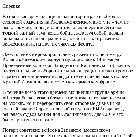
Справка
В советское время официальная историография обходила
стороной сражения на Ржевско-Вяземском выступе – там не
было громких побед и блистательных операций. Это был
тяжкий ратный труд, когда бойцы, жертвуя собой, давали
возможность нашей армии подготовиться к отражению
вражеских атак на других участках фронта.
Ожесточенные кровопролитные сражения по периметру
Ржевско-Вяземского выступа продолжались 14 месяцев.
Проведенные войсками Западного и Калининского фронтов
наступательные и оборонительные операции имели огромное
стратегическое значение для достижения перелома в пользу
Красной Армии на всем советско-германском фронте.
В течение всего этого времени мощнейшая группа армий
«Центр» была связана боями и не могла не только наступать
на Москву, но и перебросить свои отборные дивизии на
южный фланг. В драматической ситуации 1942 года, когда
решалась судьба войны под Сталинградом, для СССР это
было критически важно.
Потери советских войск на Западном (московском)
направлении в ходе четырех наступательных операций в 1942