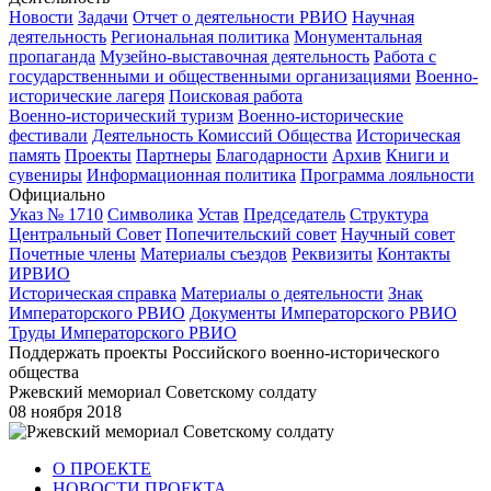
Новости
Задачи
Отчет о деятельности РВИО
Научная
деятельность
Региональная политика
Монументальная
пропаганда
Музейно-выставочная деятельность
Работа с
государственными и общественными организациями
Военно-
исторические лагеря
Поисковая работа
Военно-исторический туризм
Военно-исторические
фестивали
Деятельность Комиссий Общества
Историческая
память
Проекты
Партнеры
Благодарности
Архив
Книги и
сувениры
Информационная политика
Программа лояльности
Официально
Указ № 1710
Символика
Устав
Председатель
Структура
Центральный Совет
Попечительский совет
Научный совет
Почетные члены
Материалы съездов
Реквизиты
Контакты
ИРВИО
Историческая справка
Материалы о деятельности
Знак
Императорского РВИО
Документы Императорского РВИО
Труды Императорского РВИО
Поддержать проекты Российского военно-исторического
общества
Ржевский мемориал Советскому солдату
08 ноября 2018
О ПРОЕКТЕ
НОВОСТИ ПРОЕКТА