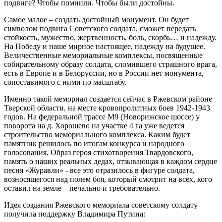
подвиге? Чтобы помнили. Чтобы были достойны.
Самое малое – создать достойный монумент. Он будет
символом подвига Советского солдата, сможет передать
стойкость, мужество, жертвенность, боль, скорбь… и надежду.
На Победу и наше мирное настоящее, надежду на будущее.
Величественные мемориальные комплексы, посвященные
собирательному образу солдата, сломившего страшного врага,
есть в Европе и в Белоруссии, но в России нет монумента,
сопоставимого с ними по масштабу.
Именно такой мемориал создается сейчас в Ржевском районе
Тверской области, на месте кровопролитных боев 1942-1943
годов. На федеральной трассе М9 (Новорижское шоссе) у
поворота на д. Хорошево на участке 4 га уже ведется
строительство мемориального комплекса. Каким будет
памятник решилось по итогам конкурса и народного
голосования. Образ героя стихотворения Твардовского,
память о наших реальных дедах, отзывающая в каждом сердце
песня «Журавли» - все это отразилось в фигуре солдата,
возносящегося над полем боя, который смотрит на всех, кого
оставил на земле – печально и требовательно.
Идея создания Ржевского мемориала советскому солдату
получила поддержку Владимира Путина: