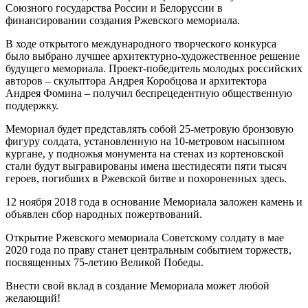
Союзного государства России и Белоруссии в
финансировании создания Ржевского мемориала.
В ходе открытого международного творческого конкурса
было выбрано лучшее архитектурно-художественное решение
будущего мемориала. Проект-победитель молодых российских
авторов – скульптора Андрея Коробцова и архитектора
Андрея Фомина – получил беспрецедентную общественную
поддержку.
Мемориал будет представлять собой 25-метровую бронзовую
фигуру солдата, установленную на 10-метровом насыпном
кургане, у подножья монумента на стенах из кортеновской
стали будут выгравированы имена шестидесяти пяти тысяч
героев, погибших в Ржевской битве и похороненных здесь.
12 ноября 2018 года в основание Мемориала заложен камень и
объявлен сбор народных пожертвований.
Открытие Ржевского мемориала Советскому солдату в мае
2020 года по праву станет центральным событием торжеств,
посвященных 75-летию Великой Победы.
Внести свой вклад в создание Мемориала может любой
желающий!