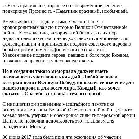
- Очень правильное, хорошее и своевременное решение, —
подчеркнул Президент. - Памятник красивый, необычный.
Ржевская битва – одна из самых масштабных и
кровопролитных за всю историю Великой Отечественной
войны. К сожалению, история этой битвы до сих пор
недостаточно известна и нередко становится мишенью для
фальсификации и принижения подвига советского народа в
борьбе против немецко-фашистских захватчиков.
Увековечение подвига героев, павших в боях подо Ржевом,
позволит исправить эту несправедливость.
Но в создании такого мемориала должен иметь
возможность участвовать каждый. Любой человек,
который ценит Великую Победу, понимает ее значение для
нашего народа и для всего мира. Каждый, кто хочет
сказать: «Спасибо за жизнь!» тем, кто погиб.
С инициативой возведения масштабного памятника
выступили ветераны Великой Отечественной войны, те, кто
воевал здесь, удержал и обескровил силы гитлеровской армии
Центр, не позволив использовать этот плацдарм для
нападения в Москву.
30 июня 2017 года была принята резолюция об участии