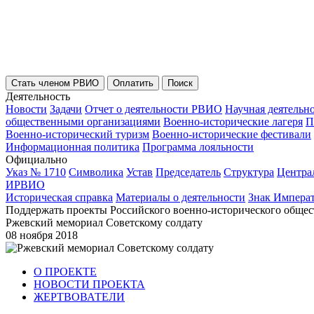
Стать членом РВИО
Оплатить
Поиск
Деятельность
Новости
Задачи
Отчет о деятельности РВИО
Научная деятельн
общественными организациями
Военно-исторические лагеря
П
Военно-исторический туризм
Военно-исторические фестивали
Информационная политика
Программа лояльности
Официально
Указ № 1710
Символика
Устав
Председатель
Структура
Центра
ИРВИО
Историческая справка
Материалы о деятельности
Знак Импера
Поддержать проекты Российского военно-исторического общес
Ржевский мемориал Советскому солдату
08 ноября 2018
О ПРОЕКТЕ
НОВОСТИ ПРОЕКТА
ЖЕРТВОВАТЕЛИ