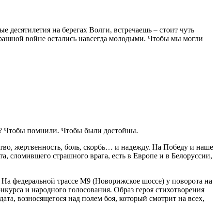
ые десятилетия на берегах Волги, встречаешь – стоит чуть
страшной войне остались навсегда молодыми. Чтобы мы могли
е? Чтобы помнили. Чтобы были достойны.
тво, жертвенность, боль, скорбь… и надежду. На Победу и наше
, сломившего страшного врага, есть в Европе и в Белоруссии,
. На федеральной трассе М9 (Новорижское шоссе) у поворота на
онкурса и народного голосования. Образ героя стихотворения
ата, возносящегося над полем боя, который смотрит на всех,