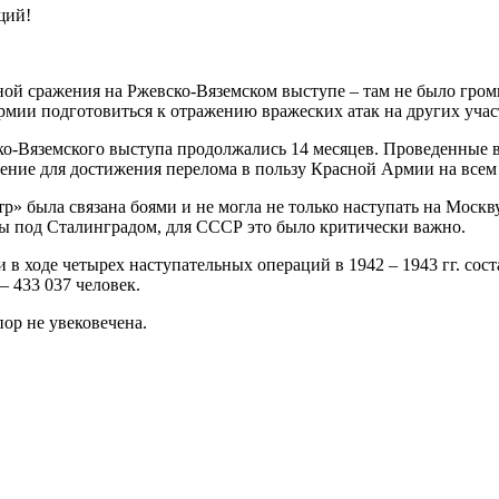
щий!
ной сражения на Ржевско-Вяземском выступе – там не было гро
армии подготовиться к отражению вражеских атак на других учас
о-Вяземского выступа продолжались 14 месяцев. Проведенные в
ение для достижения перелома в пользу Красной Армии на всем 
» была связана боями и не могла не только наступать на Москв
йны под Сталинградом, для СССР это было критически важно.
в ходе четырех наступательных операций в 1942 – 1943 гг. сост
 433 037 человек.
ор не увековечена.