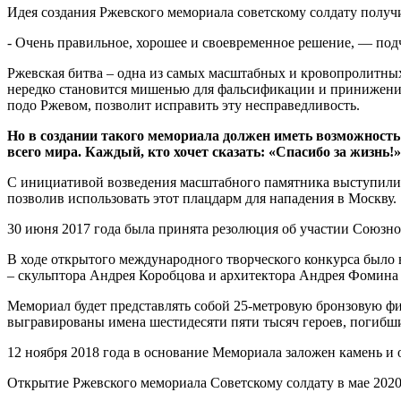
Идея создания Ржевского мемориала советскому солдату полу
- Очень правильное, хорошее и своевременное решение, — под
Ржевская битва – одна из самых масштабных и кровопролитных
нередко становится мишенью для фальсификации и принижения 
подо Ржевом, позволит исправить эту несправедливость.
Но в создании такого мемориала должен иметь возможность
всего мира. Каждый, кто хочет сказать: «Спасибо за жизнь!»
С инициативой возведения масштабного памятника выступили в
позволив использовать этот плацдарм для нападения в Москву.
30 июня 2017 года была принята резолюция об участии Союзно
В ходе открытого международного творческого конкурса было
– скульптора Андрея Коробцова и архитектора Андрея Фомина
Мемориал будет представлять собой 25-метровую бронзовую фи
выгравированы имена шестидесяти пяти тысяч героев, погибши
12 ноября 2018 года в основание Мемориала заложен камень и
Открытие Ржевского мемориала Советскому солдату в мае 202