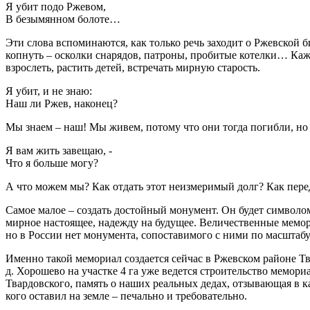
Я убит подо Ржевом,
В безымянном болоте…
Эти слова вспоминаются, как только речь заходит о Ржевской б
копнуть – осколки снарядов, патроны, пробитые котелки… Каж
взрослеть, растить детей, встречать мирную старость.
Я убит, и не знаю:
Наш ли Ржев, наконец?
Мы знаем – наш! Мы живем, потому что они тогда погибли, но
Я вам жить завещаю, -
Что я больше могу?
А что можем мы? Как отдать этот неизмеримый долг? Как пере
Самое малое – создать достойный монумент. Он будет символом
мирное настоящее, надежду на будущее. Величественные мемор
но в России нет монумента, сопоставимого с ними по масштабу
Именно такой мемориал создается сейчас в Ржевском районе Тв
д. Хорошево на участке 4 га уже ведется строительство мемор
Твардовского, память о наших реальных дедах, отзывающая в ка
кого оставил на земле – печально и требовательно.