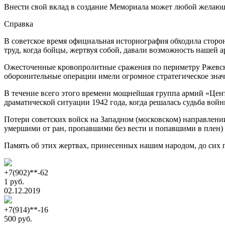
Внести свой вклад в создание Мемориала может любой желаю
Справка
В советское время официальная историография обходила сторо
труд, когда бойцы, жертвуя собой, давали возможность нашей 
Ожесточенные кровопролитные сражения по периметру Ржевск
оборонительные операции имели огромное стратегическое знач
В течение всего этого времени мощнейшая группа армий «Центр
драматической ситуации 1942 года, когда решалась судьба во
Потери советских войск на Западном (московском) направлении 
умершими от ран, пропавшими без вести и попавшими в плен) –
Память об этих жертвах, принесенных нашим народом, до сих п
+7(902)**-62
1 руб.
02.12.2019
+7(914)**-16
500 руб.