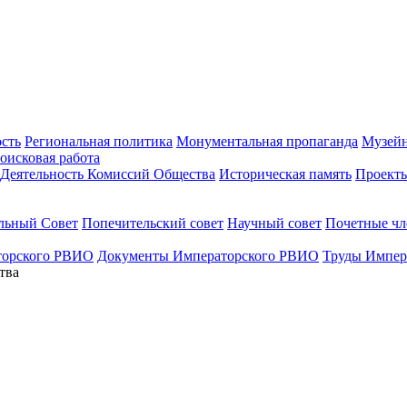
ость
Региональная политика
Монументальная пропаганда
Музейн
оисковая работа
Деятельность Комиссий Общества
Историческая память
Проект
льный Совет
Попечительский совет
Научный совет
Почетные ч
торского РВИО
Документы Императорского РВИО
Труды Импер
тва