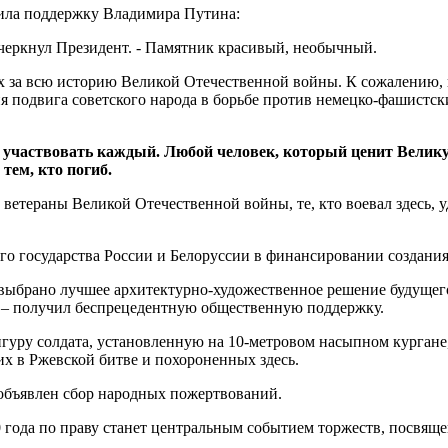
чила поддержку Владимира Путина:
черкнул Президент. - Памятник красивый, необычный.
 за всю историю Великой Отечественной войны. К сожалению, и
подвига советского народа в борьбе против немецко-фашистских
 участвовать каждый. Любой человек, который ценит Великую
 тем, кто погиб.
етераны Великой Отечественной войны, те, кто воевал здесь, у
го государства России и Белоруссии в финансировании создани
 выбрано лучшее архитектурно-художественное решение будущег
 – получил беспрецедентную общественную поддержку.
гуру солдата, установленную на 10-метровом насыпном кургане,
х в Ржевской битве и похороненных здесь.
 объявлен сбор народных пожертвований.
0 года по праву станет центральным событием торжеств, посвя