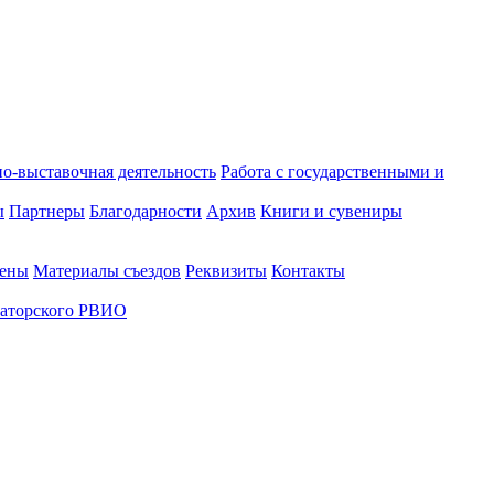
о-выставочная деятельность
Работа с государственными и
ы
Партнеры
Благодарности
Архив
Книги и сувениры
лены
Материалы съездов
Реквизиты
Контакты
аторского РВИО