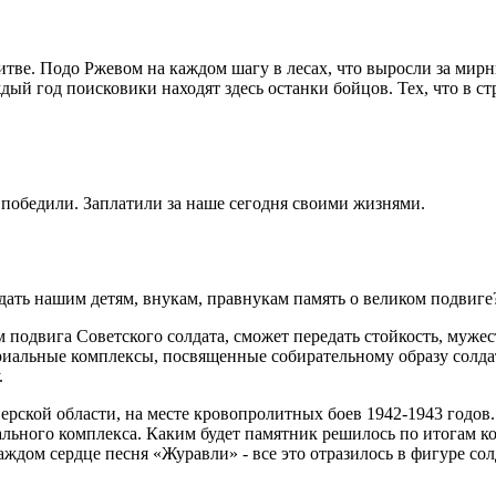
итве. Подо Ржевом на каждом шагу в лесах, что выросли за мирн
дый год поисковики находят здесь останки бойцов. Тех, что в 
 победили. Заплатили за наше сегодня своими жизнями.
дать нашим детям, внукам, правнукам память о великом подвиг
 подвига Советского солдата, сможет передать стойкость, мужес
иальные комплексы, посвященные собирательному образу солдата
.
ерской области, на месте кровопролитных боев 1942-1943 годов
иального комплекса. Каким будет памятник решилось по итогам к
ждом сердце песня «Журавли» - все это отразилось в фигуре солд