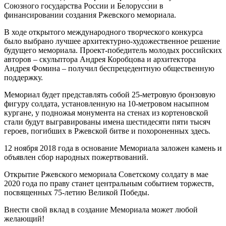
Союзного государства России и Белоруссии в
финансировании создания Ржевского мемориала.
В ходе открытого международного творческого конкурса
было выбрано лучшее архитектурно-художественное решение
будущего мемориала. Проект-победитель молодых российских
авторов – скульптора Андрея Коробцова и архитектора
Андрея Фомина – получил беспрецедентную общественную
поддержку.
Мемориал будет представлять собой 25-метровую бронзовую
фигуру солдата, установленную на 10-метровом насыпном
кургане, у подножья монумента на стенах из кортеновской
стали будут выгравированы имена шестидесяти пяти тысяч
героев, погибших в Ржевской битве и похороненных здесь.
12 ноября 2018 года в основание Мемориала заложен камень и
объявлен сбор народных пожертвований.
Открытие Ржевского мемориала Советскому солдату в мае
2020 года по праву станет центральным событием торжеств,
посвященных 75-летию Великой Победы.
Внести свой вклад в создание Мемориала может любой
желающий!