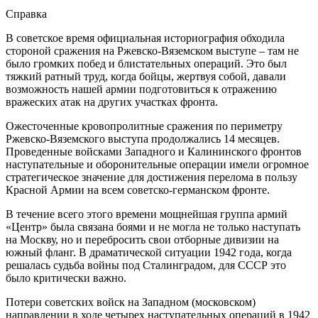
Справка
В советское время официальная историография обходила
стороной сражения на Ржевско-Вяземском выступе – там не
было громких побед и блистательных операций. Это был
тяжкий ратный труд, когда бойцы, жертвуя собой, давали
возможность нашей армии подготовиться к отражению
вражеских атак на других участках фронта.
Ожесточенные кровопролитные сражения по периметру
Ржевско-Вяземского выступа продолжались 14 месяцев.
Проведенные войсками Западного и Калининского фронтов
наступательные и оборонительные операции имели огромное
стратегическое значение для достижения перелома в пользу
Красной Армии на всем советско-германском фронте.
В течение всего этого времени мощнейшая группа армий
«Центр» была связана боями и не могла не только наступать
на Москву, но и перебросить свои отборные дивизии на
южный фланг. В драматической ситуации 1942 года, когда
решалась судьба войны под Сталинградом, для СССР это
было критически важно.
Потери советских войск на Западном (московском)
направлении в ходе четырех наступательных операций в 1942