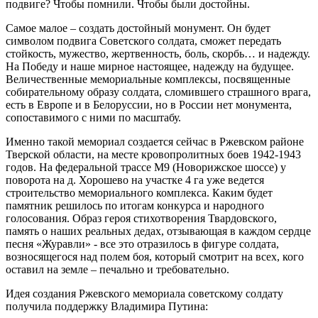
подвиге? Чтобы помнили. Чтобы были достойны.
Самое малое – создать достойный монумент. Он будет
символом подвига Советского солдата, сможет передать
стойкость, мужество, жертвенность, боль, скорбь… и надежду.
На Победу и наше мирное настоящее, надежду на будущее.
Величественные мемориальные комплексы, посвященные
собирательному образу солдата, сломившего страшного врага,
есть в Европе и в Белоруссии, но в России нет монумента,
сопоставимого с ними по масштабу.
Именно такой мемориал создается сейчас в Ржевском районе
Тверской области, на месте кровопролитных боев 1942-1943
годов. На федеральной трассе М9 (Новорижское шоссе) у
поворота на д. Хорошево на участке 4 га уже ведется
строительство мемориального комплекса. Каким будет
памятник решилось по итогам конкурса и народного
голосования. Образ героя стихотворения Твардовского,
память о наших реальных дедах, отзывающая в каждом сердце
песня «Журавли» - все это отразилось в фигуре солдата,
возносящегося над полем боя, который смотрит на всех, кого
оставил на земле – печально и требовательно.
Идея создания Ржевского мемориала советскому солдату
получила поддержку Владимира Путина: