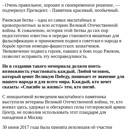
- Очень правильное, хорошее и своевременное решение, —
подчеркнул Президент. - Памятник красивый, необычный.
Ржевская битва – одна из самых масштабных и
кровопролитных за всю историю Великой Отечественной
войны. К сожалению, история этой битвы до сих пор
недостаточно известна и нередко становится мишенью для
фальсификации и принижения подвига советского народа в
борьбе против немецко-фашистских захватчиков.
Увековечение подвига героев, павших в боях подо Ржевом,
позволит исправить эту несправедливость.
Но в создании такого мемориала должен иметь
возможность участвовать каждый. Любой человек,
который ценит Великую Победу, понимает ее значение для
нашего народа и для всего мира. Каждый, кто хочет
сказать: «Спасибо за жизнь!» тем, кто погиб.
С инициативой возведения масштабного памятника
выступили ветераны Великой Отечественной войны, те, кто
воевал здесь, удержал и обескровил силы гитлеровской армии
Центр, не позволив использовать этот плацдарм для
нападения в Москву.
30 июня 2017 года была принята резолюция об участии