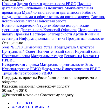
Новости
Задачи
Отчет о деятельности РВИО
Научная
деятельность
Региональная политика
Монументальная
пропаганда
Музейно-выставочная деятельность
Работа с
государственными и общественными организациями
Военно-
исторические лагеря
Поисковая работа
Военно-исторический туризм
Военно-исторические
фестивали
Деятельность Комиссий Общества
Историческая
память
Проекты
Партнеры
Благодарности
Архив
Книги и
сувениры
Информационная политика
Программа лояльности
Официально
Указ № 1710
Символика
Устав
Председатель
Структура
Центральный Совет
Попечительский совет
Научный совет
Почетные члены
Материалы съездов
Реквизиты
Контакты
ИРВИО
Историческая справка
Материалы о деятельности
Знак
Императорского РВИО
Документы Императорского РВИО
Труды Императорского РВИО
Поддержать проекты Российского военно-исторического
общества
Ржевский мемориал Советскому солдату
08 ноября 2018
О ПРОЕКТЕ
НОВОСТИ ПРОЕКТА