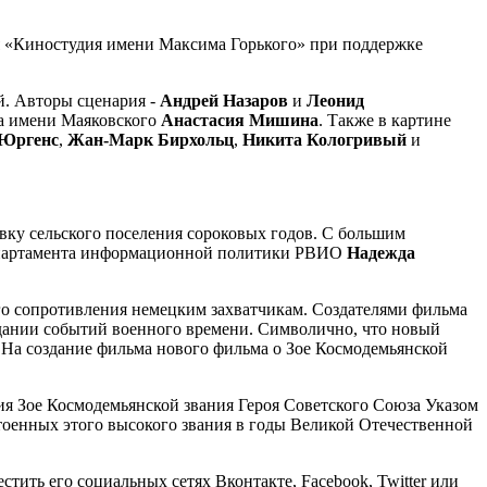
я «Киностудия имени Максима Горького» при поддержке
й. Авторы сценария -
Андрей Назаров
и
Леонид
ра имени Маяковского
Анастасия Мишина
. Также в картине
 Юргенс
,
Жан-Марк Бирхольц
,
Никита Кологривый
и
новку сельского поселения сороковых годов. С большим
ь департамента информационной политики РВИО
Надежда
го сопротивления немецким захватчикам. Создателями фильма
здании событий военного времени. Символично, что новый
. На создание фильма нового фильма о Зое Космодемьянской
ия Зое Космодемьянской звания Героя Советского Союза Указом
тоенных этого высокого звания в годы Великой Отечественной
стить его социальных сетях Вконтакте, Facebook, Twitter или