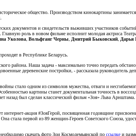
историческое общество. Производством кинокартины занимаетс
н
.
ческих документов и свидетельств выживших участников событи
. Главную роль в новом фильме исполнит молодая актриса Теат
на Уколова
,
Вольфганг Черны
,
Дмитрий Быковский
,
Дарья
 проходят в Республике Беларусь.
йского района. Наша задача - максимально точно передать обста
ы довоенные деревенские постройки, - рассказала руководител
войны стало одним из символов мужества, отваги и несгибаемо
Особенностью картины станет документальная точность в воссо
 лет назад был сделан классический фильм «Зоя» Льва Арнштама
дет интернет-акция #ЗояГерой, посвященная годовщине присвоен
 Она стала первой из 89 женщин-Героев Советского Союза, удос
необходимо скачать фото Зои Космодемьянской по
ссылке
и разме