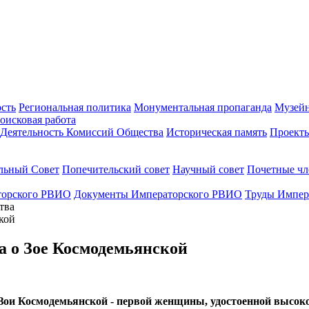
ость
Региональная политика
Монументальная пропаганда
Музейн
оисковая работа
Деятельность Комиссий Общества
Историческая память
Проект
льный Совет
Попечительский совет
Научный совет
Почетные ч
торского РВИО
Документы Императорского РВИО
Труды Импер
тва
а о Зое Космодемьянской
Зои Космодемьянской - первой женщины, удостоенной высоко