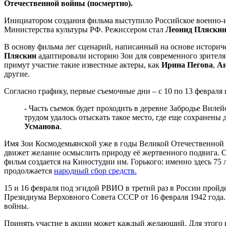
Отечественной войны (посмертно).
Инициатором создания фильма выступило Российское военно-
Министерства культуры РФ. Режиссером стал
Леонид Пляски
В основу фильма лег сценарий, написанный на основе истори
Пляскин
адаптировали историю Зои для современного зрителя
примут участие такие известные актеры, как
Ирина Пегова
,
Ан
другие.
Согласно графику, первые съемочные дни – с 10 по 13 февраля
- Часть съемок будет проходить в деревне Забродье Виле
трудом удалось отыскать такое место, где еще сохранен
Усманова
.
Имя Зои Космодемьянской уже в годы Великой Отечественной 
движет желание осмыслить природу её жертвенного подвига. 
фильм создается на Киностудии им. Горького: именно здесь 75
продолжается
народный сбор средств.
15 и 16 февраля под эгидой РВИО в третий раз в России прой
Президиума Верховного Совета СССР от 16 февраля 1942 года.
войны.
Принять участие в акции может каждый желающий. Для этого 