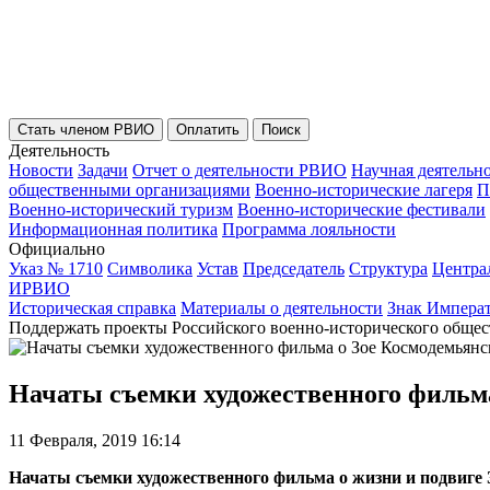
Стать членом РВИО
Оплатить
Поиск
Деятельность
Новости
Задачи
Отчет о деятельности РВИО
Научная деятельн
общественными организациями
Военно-исторические лагеря
П
Военно-исторический туризм
Военно-исторические фестивали
Информационная политика
Программа лояльности
Официально
Указ № 1710
Символика
Устав
Председатель
Структура
Центра
ИРВИО
Историческая справка
Материалы о деятельности
Знак Импера
Поддержать проекты Российского военно-исторического общес
Начаты съемки художественного фильм
11 Февраля, 2019 16:14
Начаты съемки художественного фильма о жизни и подвиге 