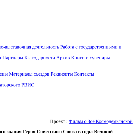
о-выставочная деятельность
Работа с государственными и
ы
Партнеры
Благодарности
Архив
Книги и сувениры
лены
Материалы съездов
Реквизиты
Контакты
аторского РВИО
Проект :
Фильм о Зое Космодемьянской
го звания Героя Советского Союза в годы Великой