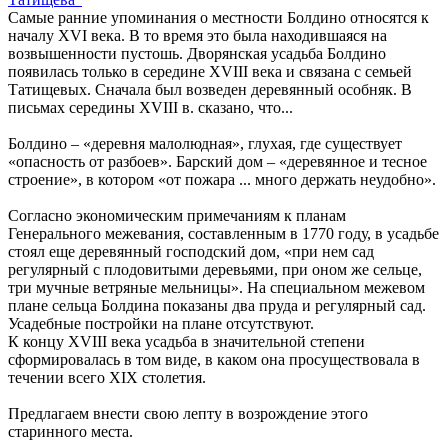
Самые ранние упоминания о местности Болдино относятся к
началу XVI века. В то время это была находившаяся на
возвышенности пустошь. Дворянская усадьба Болдино
появилась только в середине XVIII века и связана с семьей
Татищевых. Сначала был возведен деревянный особняк. В
письмах середины XVIII в. сказано, что...
Болдино – «деревня малолюдная», глухая, где существует
«опасность от разбоев». Барский дом – «деревянное и тесное
строение», в котором «от пожара ... много держать неудобно».
Согласно экономическим примечаниям к планам
Генерального межевания, составленным в 1770 году, в усадьбе
стоял еще деревянный господский дом, «при нем сад
регулярный с плодовитыми деревьями, при оном же сельце,
три мучные ветряные мельницы». На специальном межевом
плане сельца Болдина показаны два пруда и регулярный сад.
Усадебные постройки на плане отсутствуют.
К концу XVIII века усадьба в значительной степени
сформировалась в том виде, в каком она просуществовала в
течении всего XIX столетия.
Предлагаем внести свою лепту в возрождение этого
старинного места.