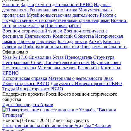
Новости
Задачи
Отчет о деятельности РВИО
Научная
деятельность
Региональная политика
Монументальная
пропаганда
Музейно-выставочная деятельность
Работа с
государственными и общественными организациями
Военно-
исторические лагеря
Поисковая работа
Военно-исторический туризм
Военно-исторические
фестивали
Деятельность Комиссий Общества
Историческая
память
Проекты
Партнеры
Благодарности
Архив
Книги и
сувениры
Информационная политика
Программа лояльности
Официально
Указ № 1710
Символика
Устав
Председатель
Структура
Центральный Совет
Попечительский совет
Научный совет
Почетные члены
Материалы съездов
Реквизиты
Контакты
ИРВИО
Историческая справка
Материалы о деятельности
Знак
Императорского РВИО
Документы Императорского РВИО
Труды Императорского РВИО
Поддержать проекты Российского военно-исторического
общества
Идет сбор средств
Архив
Новость
|
03 июля 2023
|
Идет сбор средств
Пожертвование на восстановление Усадьбы "Василия
Татищева"