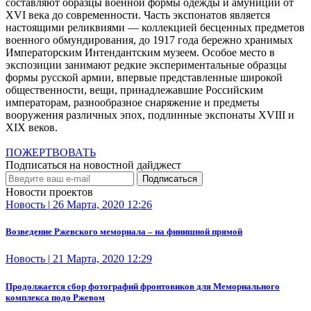
составляют образцы военной формы одежды и амуниции от
XVI века до современности. Часть экспонатов является
настоящими реликвиями — коллекцией бесценных предметов
военного обмундирования, до 1917 года бережно хранимых
Императорским Интендантским музеем. Особое место в
экспозиции занимают редкие экспериментальные образцы
формы русской армии, впервые представленные широкой
общественности, вещи, принадлежавшие Российским
императорам, разнообразное снаряжение и предметы
вооружения различных эпох, подлинные экспонаты XVIII и
XIX веков.
ПОЖЕРТВОВАТЬ
Подписаться на новостной дайджест
Подписаться
Новости проектов
Новость
|
26 Марта, 2020 12:26
Возведение Ржевского мемориала – на финишной прямой
Новость
|
21 Марта, 2020 12:29
Продолжается сбор фотографий фронтовиков для Мемориального
комплекса подо Ржевом