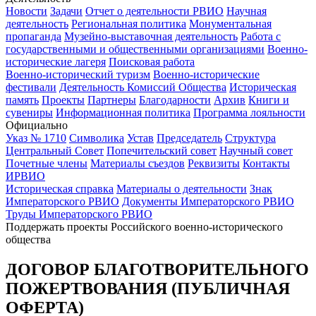
Новости
Задачи
Отчет о деятельности РВИО
Научная
деятельность
Региональная политика
Монументальная
пропаганда
Музейно-выставочная деятельность
Работа с
государственными и общественными организациями
Военно-
исторические лагеря
Поисковая работа
Военно-исторический туризм
Военно-исторические
фестивали
Деятельность Комиссий Общества
Историческая
память
Проекты
Партнеры
Благодарности
Архив
Книги и
сувениры
Информационная политика
Программа лояльности
Официально
Указ № 1710
Символика
Устав
Председатель
Структура
Центральный Совет
Попечительский совет
Научный совет
Почетные члены
Материалы съездов
Реквизиты
Контакты
ИРВИО
Историческая справка
Материалы о деятельности
Знак
Императорского РВИО
Документы Императорского РВИО
Труды Императорского РВИО
Поддержать проекты Российского военно-исторического
общества
ДОГОВОР БЛАГОТВОРИТЕЛЬНОГО
ПОЖЕРТВОВАНИЯ (ПУБЛИЧНАЯ
ОФЕРТА)