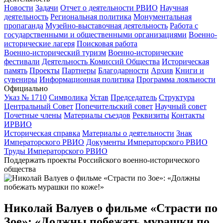
Новости
Задачи
Отчет о деятельности РВИО
Научная
деятельность
Региональная политика
Монументальная
пропаганда
Музейно-выставочная деятельность
Работа с
государственными и общественными организациями
Военно-
исторические лагеря
Поисковая работа
Военно-исторический туризм
Военно-исторические
фестивали
Деятельность Комиссий Общества
Историческая
память
Проекты
Партнеры
Благодарности
Архив
Книги и
сувениры
Информационная политика
Программа лояльности
Официально
Указ № 1710
Символика
Устав
Председатель
Структура
Центральный Совет
Попечительский совет
Научный совет
Почетные члены
Материалы съездов
Реквизиты
Контакты
ИРВИО
Историческая справка
Материалы о деятельности
Знак
Императорского РВИО
Документы Императорского РВИО
Труды Императорского РВИО
Поддержать проекты Российского военно-исторического
общества
Николай Валуев о фильме «Страсти по
Зое»: «Должны побежать мурашки по