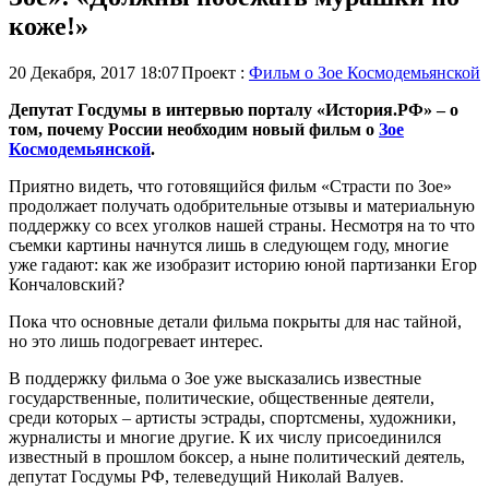
коже!»
20 Декабря, 2017 18:07
Проект :
Фильм о Зое Космодемьянской
Депутат Госдумы в интервью порталу «История.РФ» – о
том, почему России необходим новый фильм о
Зое
Космодемьянской
.
Приятно видеть, что готовящийся фильм «Страсти по Зое»
продолжает получать одобрительные отзывы и материальную
поддержку со всех уголков нашей страны. Несмотря на то что
съемки картины начнутся лишь в следующем году, многие
уже гадают: как же изобразит историю юной партизанки Егор
Кончаловский?
Пока что основные детали фильма покрыты для нас тайной,
но это лишь подогревает интерес.
В поддержку фильма о Зое уже высказались известные
государственные, политические, общественные деятели,
среди которых – артисты эстрады, спортсмены, художники,
журналисты и многие другие. К их числу присоединился
известный в прошлом боксер, а ныне политический деятель,
депутат Госдумы РФ, телеведущий Николай Валуев.