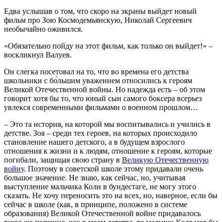
Едва услышав о том, что скоро на экраны выйдет новый
фильм про Зою Космодемьянскую, Николай Сергеевич
необычайно оживился.
«Обязательно пойду на этот фильм, как только он выйдет!» –
воскликнул Валуев.
Он слегка посетовал на то, что во времена его детства
школьники с бо́льшим уважением относились к героям
Великой Отечественной войны. Но надежда есть – об этом
говорит хотя бы то, что юный сын самого боксера всерьез
увлекся современными фильмами о военном прошлом…
– Это та история, на которой мы воспитывались и учились в
детстве. Зоя – среди тех героев, на которых происходило
становление нашего детского, а в будущем взрослого
отношения к жизни и к людям, отношение к героям, которые
погибали, защищая свою страну в
Великую Отечественную
войну
. Поэтому в советской школе этому придавали очень
большое значение. Не знаю, как сейчас, но, учитывая
выступление мальчика Коли в бундестаге, не могу этого
сказать. Не хочу переносить это на всех, но, наверное, если бы
сейчас в школе (как, в принципе, положено в системе
образования) Великой Отечественной войне придавалось