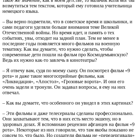
такое же значение, как в моем детстве, то мальчик Коля мог бы
возмутиться тем текстом, который ему готовила учительница
немецкого языка.
– Вы верно подметили, что в советское время и школьники, и
сами педагоги уделяли больше внимания теме Великой
Отечественной войны. Но время идет, и память о тех
событиях, увы, отходит на задний план. Тем не менее в
последние годы появляется много фильмов на военную
тематику. Как вы думаете, что нужно сделать, чтобы
современные дети пошли на фильм про Космодемьянскую?
Ведь их нужно как-то завлечь в кинотеатры?
– Я отвечу вам, судя по моему сыну. Он посмотрел фильм «9
рота» и даже такие многосерийные фильмы, как
«Ликвидация», «Апостол», «Грозовые ворота». И они его
очень задели и тронули. Он задавал вопросы, я ему на них
отвечал.
– Как вы думаете, что особенного он увидел в этих картинах?
– Эти фильмы и даже телесериалы сделаны профессионально.
Они захватывают тем, что в них есть место экшену, но в
здоровых дозах. Я вспоминаю рецензии афганцев на фильм «9
рота». Некоторые из них говорили, что там якобы показано не
совсем то, что было. Но создатели фильма не «передергивали»