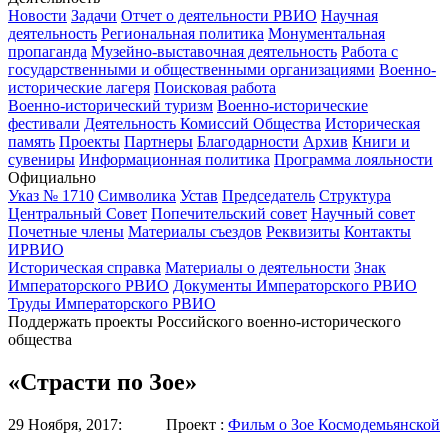
Новости
Задачи
Отчет о деятельности РВИО
Научная
деятельность
Региональная политика
Монументальная
пропаганда
Музейно-выставочная деятельность
Работа с
государственными и общественными организациями
Военно-
исторические лагеря
Поисковая работа
Военно-исторический туризм
Военно-исторические
фестивали
Деятельность Комиссий Общества
Историческая
память
Проекты
Партнеры
Благодарности
Архив
Книги и
сувениры
Информационная политика
Программа лояльности
Официально
Указ № 1710
Символика
Устав
Председатель
Структура
Центральный Совет
Попечительский совет
Научный совет
Почетные члены
Материалы съездов
Реквизиты
Контакты
ИРВИО
Историческая справка
Материалы о деятельности
Знак
Императорского РВИО
Документы Императорского РВИО
Труды Императорского РВИО
Поддержать проекты Российского военно-исторического
общества
«Страсти по Зое»
29 Ноября, 2017:
Проект :
Фильм о Зое Космодемьянской