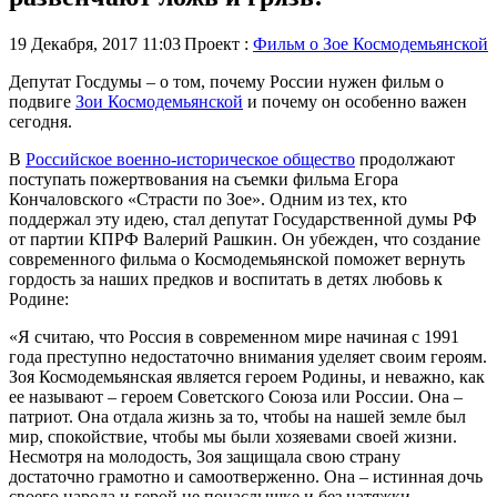
19 Декабря, 2017 11:03
Проект :
Фильм о Зое Космодемьянской
Депутат Госдумы – о том, почему России нужен фильм о
подвиге
Зои Космодемьянской
и почему он особенно важен
сегодня.
В
Российское военно-историческое общество
продолжают
поступать пожертвования на съемки фильма Егора
Кончаловского «Страсти по Зое». Одним из тех, кто
поддержал эту идею, стал депутат Государственной думы РФ
от партии КПРФ Валерий Рашкин. Он убежден, что создание
современного фильма о Космодемьянской поможет вернуть
гордость за наших предков и воспитать в детях любовь к
Родине:
«Я считаю, что Россия в современном мире начиная с 1991
года преступно недостаточно внимания уделяет своим героям.
Зоя Космодемьянская является героем Родины, и неважно, как
ее называют – героем Советского Союза или России. Она –
патриот. Она отдала жизнь за то, чтобы на нашей земле был
мир, спокойствие, чтобы мы были хозяевами своей жизни.
Несмотря на молодость, Зоя защищала свою страну
достаточно грамотно и самоотверженно. Она – истинная дочь
своего народа и герой не понаслышке и без натяжки.