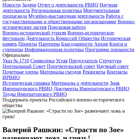
Новости
Задачи
Отчет о деятельности РВИО
Научная
деятельность
Региональная политика
Монументальная
пропаганда
Музейно-выставочная деятельность
Работа с
государственными и общественными организациями
Военно-
исторические лагеря
Поисковая работа
Военно-исторический туризм
Военно-исторические
фестивали
Деятельность Комиссий Общества
Историческая
память
Проекты
Партнеры
Благодарности
Архив
Книги и
сувениры
Информационная политика
Программа лояльности
Официально
Указ № 1710
Символика
Устав
Председатель
Структура
Центральный Совет
Попечительский совет
Научный совет
Почетные члены
Материалы съездов
Реквизиты
Контакты
ИРВИО
Историческая справка
Материалы о деятельности
Знак
Императорского РВИО
Документы Императорского РВИО
Труды Императорского РВИО
Поддержать проекты Российского военно-исторического
общества
Валерий Рашкин: «Страсти по Зое»
развенчают ложь и грязь!