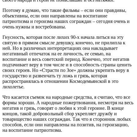
Поэтому я думаю, что такие фильмы – если они правдивы,
объективны, если они направлены на воспитание
патриотизма и героизма наших сограждан – сегодня очень и
очень нужны и востребованы.
Гнусность, которая после лихих 90-х начала литься на эту
святую в прямом смысле девушку, конечно, не прилипла к
ней. Но в различных интерпретациях она накладывает
негативный отпечаток на ее личность, ее семью, на
воспитание и весь советский период. Конечно, этот негатив
подтачивает веру в том числе и в способность страны ценить
своих героев. Но «Страсти по Зое» должны укрепить веру в
государство и развенчать ту ложь и грязь, которая
распространялась в отношении Космодемьянской в это
лихолетье.
Что касается съемок на народные средства, я считаю, что все
формы хороши. А народные пожертвования, несмотря на весь
негатив и грязь, говорят о любви к этой героине. В конце
концов, такой добровольный сбор укрепляет дружбу и
товарищество наших сограждан. Так что я сторонник любых
способов, если они направлены на позитив, на героизацию,
на воспитание патриотизма.