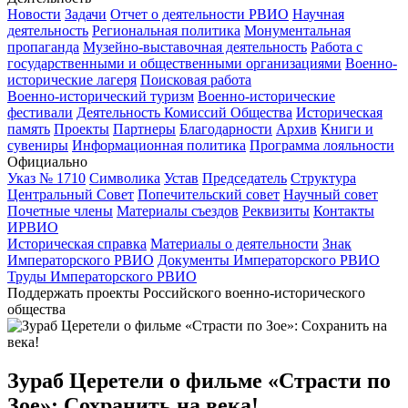
Новости
Задачи
Отчет о деятельности РВИО
Научная
деятельность
Региональная политика
Монументальная
пропаганда
Музейно-выставочная деятельность
Работа с
государственными и общественными организациями
Военно-
исторические лагеря
Поисковая работа
Военно-исторический туризм
Военно-исторические
фестивали
Деятельность Комиссий Общества
Историческая
память
Проекты
Партнеры
Благодарности
Архив
Книги и
сувениры
Информационная политика
Программа лояльности
Официально
Указ № 1710
Символика
Устав
Председатель
Структура
Центральный Совет
Попечительский совет
Научный совет
Почетные члены
Материалы съездов
Реквизиты
Контакты
ИРВИО
Историческая справка
Материалы о деятельности
Знак
Императорского РВИО
Документы Императорского РВИО
Труды Императорского РВИО
Поддержать проекты Российского военно-исторического
общества
Зураб Церетели о фильме «Страсти по
Зое»: Сохранить на века!