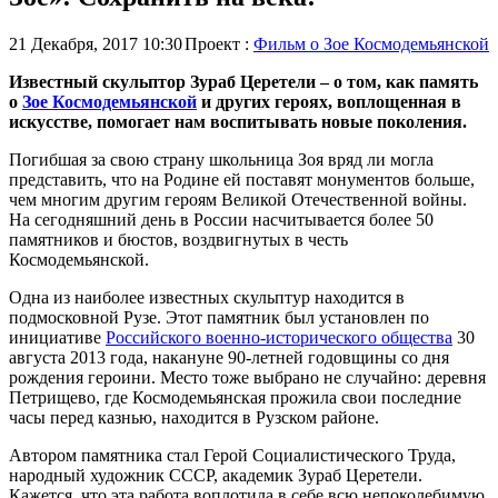
21 Декабря, 2017 10:30
Проект :
Фильм о Зое Космодемьянской
Известный скульптор Зураб Церетели – о том, как память
о
Зое Космодемьянской
и других героях, воплощенная в
искусстве, помогает нам воспитывать новые поколения.
Погибшая за свою страну школьница Зоя вряд ли могла
представить, что на Родине ей поставят монументов больше,
чем многим другим героям Великой Отечественной войны.
На сегодняшний день в России насчитывается более 50
памятников и бюстов, воздвигнутых в честь
Космодемьянской.
Одна из наиболее известных скульптур находится в
подмосковной Рузе. Этот памятник был установлен по
инициативе
Российского военно-исторического общества
30
августа 2013 года, накануне 90-летней годовщины со дня
рождения героини. Место тоже выбрано не случайно: деревня
Петрищево, где Космодемьянская прожила свои последние
часы перед казнью, находится в Рузском районе.
Автором памятника стал Герой Социалистического Труда,
народный художник СССР, академик Зураб Церетели.
Кажется, что эта работа воплотила в себе всю непоколебимую