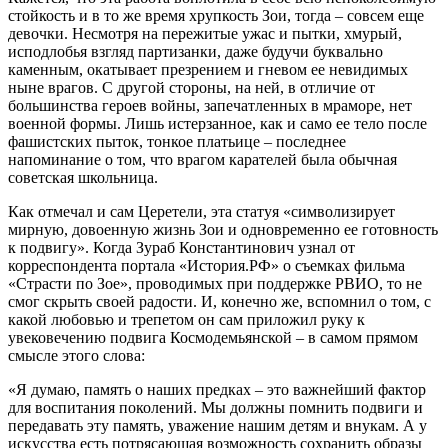
стойкость и в то же время хрупкость Зои, тогда – совсем еще
девочки. Несмотря на пережитые ужас и пытки, хмурый,
исподлобья взгляд партизанки, даже будучи буквально
каменным, окатывает презрением и гневом ее невидимых
ныне врагов. С другой стороны, на ней, в отличие от
большинства героев войны, запечатленных в мраморе, нет
военной формы. Лишь истерзанное, как и само ее тело после
фашистских пыток, тонкое платьице – последнее
напоминание о том, что врагом карателей была обычная
советская школьница.
Как отмечал и сам Церетели, эта статуя «символизирует
мирную, довоенную жизнь Зои и одновременно ее готовность
к подвигу». Когда Зураб Константинович узнал от
корреспондента портала «История.РФ» о съемках фильма
«Страсти по Зое», проводимых при поддержке РВИО, то не
смог скрыть своей радости. И, конечно же, вспомнил о том, с
какой любовью и трепетом он сам приложил руку к
увековечению подвига Космодемьянской – в самом прямом
смысле этого слова:
«Я думаю, память о наших предках – это важнейший фактор
для воспитания поколений. Мы должны помнить подвиги и
передавать эту память, уважение нашим детям и внукам. А у
искусства есть потрясающая возможность сохранить образы