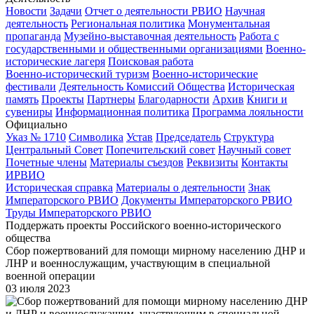
Новости
Задачи
Отчет о деятельности РВИО
Научная
деятельность
Региональная политика
Монументальная
пропаганда
Музейно-выставочная деятельность
Работа с
государственными и общественными организациями
Военно-
исторические лагеря
Поисковая работа
Военно-исторический туризм
Военно-исторические
фестивали
Деятельность Комиссий Общества
Историческая
память
Проекты
Партнеры
Благодарности
Архив
Книги и
сувениры
Информационная политика
Программа лояльности
Официально
Указ № 1710
Символика
Устав
Председатель
Структура
Центральный Совет
Попечительский совет
Научный совет
Почетные члены
Материалы съездов
Реквизиты
Контакты
ИРВИО
Историческая справка
Материалы о деятельности
Знак
Императорского РВИО
Документы Императорского РВИО
Труды Императорского РВИО
Поддержать проекты Российского военно-исторического
общества
Сбор пожертвований для помощи мирному населению ДНР и
ЛНР и военнослужащим, участвующим в специальной
военной операции
03 июля 2023