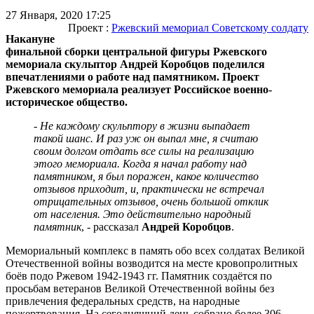
27 Января, 2020 17:25
Проект :
Ржевский мемориал Советскому солдату
Накануне
финальной сборки центральной фигуры Ржевского
мемориала скульптор Андрей Коробцов поделился
впечатлениями о работе над памятником. Проект
Ржевского мемориала реализует Российское военно-
историческое общество.
- Не каждому скульптору в жизни выпадает
такой шанс. И раз уж он выпал мне, я считаю
своим долгом отдать все силы на реализацию
этого мемориала. Когда я начал работу над
памятником, я был поражен, какое количество
отзывов приходит, и, практически не встречал
отрицательных отзывов, очень большой отклик
от населения. Это действительно народный
памятник
, - рассказал
Андрей Коробцов
.
Мемориальный комплекс в память обо всех солдатах Великой
Отечественной войны возводится на месте кровопролитных
боёв подо Ржевом 1942-1943 гг. Памятник создаётся по
просьбам ветеранов Великой Отечественной войны без
привлечения федеральных средств, на народные
пожертвования. На сегодняшний день собрано более 306