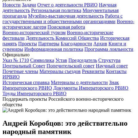
Новости
Задачи
Отчет о деятельности РВИО
Научная
деятельность
Региональная политика
Монументальная
пропаганда
Музейно-выставочная деятельность
Работа с
государственными и общественными организациями
Военно-
исторические лагеря
Поисковая работа
Военно-исторический туризм
Военно-исторические
фестивали
Деятельность Комиссий Общества
Историческая
память
Проекты
Партнеры
Благодарности
Архив
Книги и
сувениры
Информационная политика
Программа лояльности
Официально
Указ № 1710
Символика
Устав
Председатель
Структура
Центральный Совет
Попечительский совет
Научный совет
Почетные члены
Материалы съездов
Реквизиты
Контакты
ИРВИО
Историческая справка
Материалы о деятельности
Знак
Императорского РВИО
Документы Императорского РВИО
Труды Императорского РВИО
Поддержать проекты Российского военно-исторического
общества
Андрей Коробцов: это действительно
народный памятник