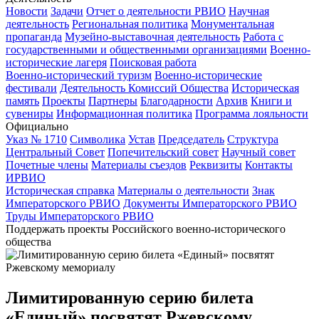
Новости
Задачи
Отчет о деятельности РВИО
Научная
деятельность
Региональная политика
Монументальная
пропаганда
Музейно-выставочная деятельность
Работа с
государственными и общественными организациями
Военно-
исторические лагеря
Поисковая работа
Военно-исторический туризм
Военно-исторические
фестивали
Деятельность Комиссий Общества
Историческая
память
Проекты
Партнеры
Благодарности
Архив
Книги и
сувениры
Информационная политика
Программа лояльности
Официально
Указ № 1710
Символика
Устав
Председатель
Структура
Центральный Совет
Попечительский совет
Научный совет
Почетные члены
Материалы съездов
Реквизиты
Контакты
ИРВИО
Историческая справка
Материалы о деятельности
Знак
Императорского РВИО
Документы Императорского РВИО
Труды Императорского РВИО
Поддержать проекты Российского военно-исторического
общества
Лимитированную серию билета
«Единый» посвятят Ржевскому