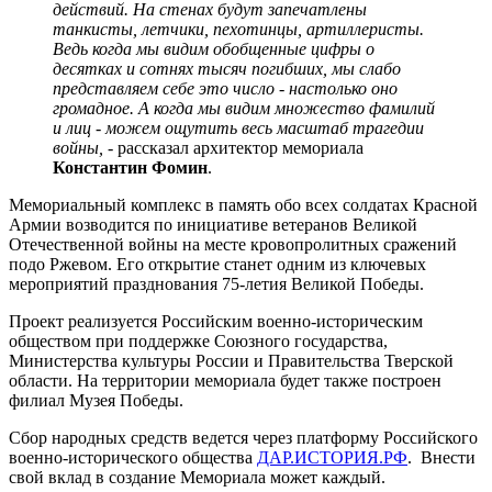
действий. На стенах будут запечатлены
танкисты, летчики, пехотинцы, артиллеристы.
Ведь когда мы видим обобщенные цифры о
десятках и сотнях тысяч погибших, мы слабо
представляем себе это число - настолько оно
громадное. А когда мы видим множество фамилий
и лиц - можем ощутить весь масштаб трагедии
войны, -
рассказал архитектор мемориала
Константин Фомин
.
Мемориальный комплекс в память обо всех солдатах Красной
Армии возводится по инициативе ветеранов Великой
Отечественной войны на месте кровопролитных сражений
подо Ржевом. Его открытие станет одним из ключевых
мероприятий празднования 75-летия Великой Победы.
Проект реализуется Российским военно-историческим
обществом при поддержке Союзного государства,
Министерства культуры России и Правительства Тверской
области. На территории мемориала будет также построен
филиал Музея Победы.
Сбор народных средств ведется через платформу Российского
военно-исторического общества
ДАР.ИСТОРИЯ.РФ
. Внести
свой вклад в создание Мемориала может каждый.