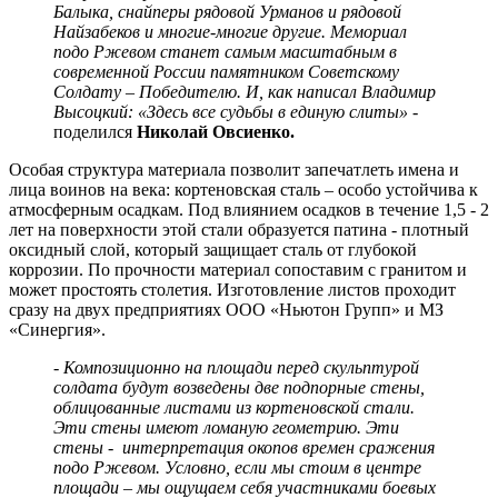
Балыка, снайперы рядовой Урманов и рядовой
Найзабеков и многие-многие другие. Мемориал
подо Ржевом станет самым масштабным в
современной России памятником Советскому
Солдату – Победителю. И, как написал Владимир
Высоцкий: «Здесь все судьбы в единую слиты» -
поделился
Николай Овсиенко.
Особая структура материала позволит запечатлеть имена и
лица воинов на века: кортеновская сталь – особо устойчива к
атмосферным осадкам. Под влиянием осадков в течение 1,5 - 2
лет на поверхности этой стали образуется патина - плотный
оксидный слой, который защищает сталь от глубокой
коррозии. По прочности материал сопоставим с гранитом и
может простоять столетия. Изготовление листов проходит
сразу на двух предприятиях ООО «Ньютон Групп» и МЗ
«Синергия».
- Композиционно на площади перед скульптурой
солдата будут возведены две подпорные стены,
облицованные листами из кортеновской стали.
Эти стены имеют ломаную геометрию. Эти
стены - интерпретация окопов времен сражения
подо Ржевом. Условно, если мы стоим в центре
площади – мы ощущаем себя участниками боевых