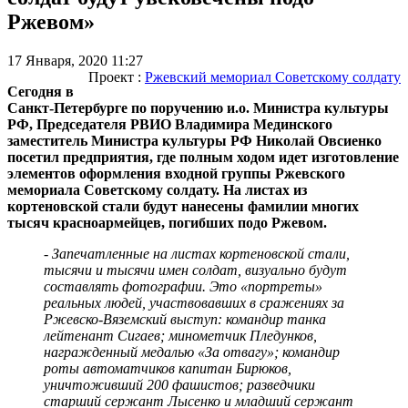
Ржевом»
17 Января, 2020 11:27
Проект :
Ржевский мемориал Советскому солдату
Сегодня в
Санкт-Петербурге по поручению и.о. Министра культуры
РФ, Председателя РВИО Владимира Мединского
заместитель Министра культуры РФ Николай Овсиенко
посетил предприятия, где полным ходом идет изготовление
элементов оформления входной группы Ржевского
мемориала Советскому солдату. На листах из
кортеновской стали будут нанесены фамилии многих
тысяч красноармейцев, погибших подо Ржевом.
- Запечатленные на листах кортеновской стали,
тысячи и тысячи имен солдат, визуально будут
составлять фотографии. Это «портреты»
реальных людей, участвовавших в сражениях за
Ржевско-Вяземский выступ: командир танка
лейтенант Сигаев; минометчик Пледунков,
награжденный медалью «За отвагу»; командир
роты автоматчиков капитан Бирюков,
уничтоживший 200 фашистов; разведчики
старший сержант Лысенко и младший сержант