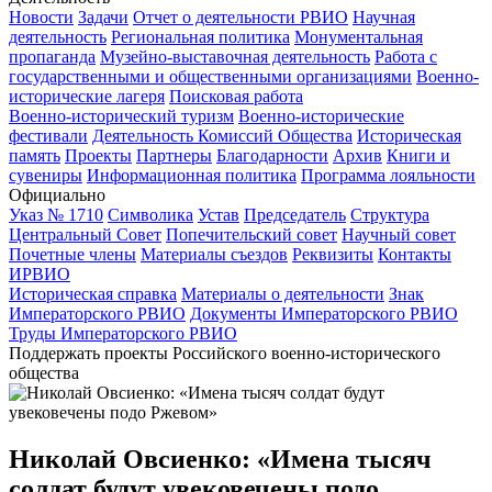
Новости
Задачи
Отчет о деятельности РВИО
Научная
деятельность
Региональная политика
Монументальная
пропаганда
Музейно-выставочная деятельность
Работа с
государственными и общественными организациями
Военно-
исторические лагеря
Поисковая работа
Военно-исторический туризм
Военно-исторические
фестивали
Деятельность Комиссий Общества
Историческая
память
Проекты
Партнеры
Благодарности
Архив
Книги и
сувениры
Информационная политика
Программа лояльности
Официально
Указ № 1710
Символика
Устав
Председатель
Структура
Центральный Совет
Попечительский совет
Научный совет
Почетные члены
Материалы съездов
Реквизиты
Контакты
ИРВИО
Историческая справка
Материалы о деятельности
Знак
Императорского РВИО
Документы Императорского РВИО
Труды Императорского РВИО
Поддержать проекты Российского военно-исторического
общества
Николай Овсиенко: «Имена тысяч
солдат будут увековечены подо