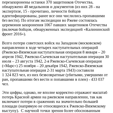
перезахоронены останки З70 защитников Отечества,
обнаружено 48 медальонов и документов (из них 28 - на
экспертизе, 15 - прочитано, личности бойцов
идентифицированы, ранее все они числились пропавшими
без вести). По итогам экспедиции во Ржеве состоялась
церемония захоронения 1067 павших защитников Отечества
(включая бойцов, обнаруженных экспедицией «Калининский
фронт 2016»).
Всего потери советских войск на Западном (московском)
направлении в ходе четырех наступательных операций
(Ржевско-Вяземская наступательная операция 8 января – 20
апреля 1942, Ржевско-Сычевская наступательная операция 30
июля – 23 августа 1942, 2-я Ржевско-Сычевская операция
(«Марс») 25 ноября – 20 декабря 1942, Ржевско-Вяземская
наступательная операция 2-31 марта 1943) составили
1 324 823 чел, из них безвозвратные (убитыми, умершими от
ран, пропавшими без вести и попавшими в плен) - 433 037
чел.
Эти цифры, однако, не вполне корректно отражают масштаб
потерь Красной армии на ржевском направлении, так как
включают потери в сражениях на значительно большей
площади (напрямую не относящиеся к Ржевско-Вяземскому
выступу). С научной точки зрения более обоснованным