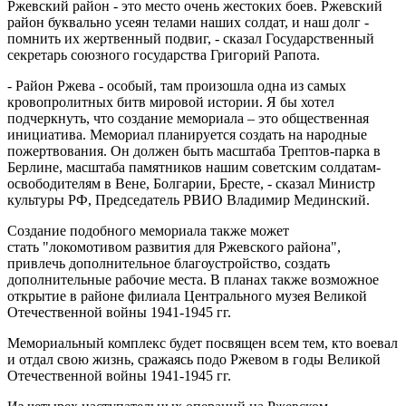
Ржевский район - это место очень жестоких боев. Ржевский
район буквально усеян телами наших солдат, и наш долг -
помнить их жертвенный подвиг, - сказал Государственный
секретарь союзного государства Григорий Рапота.
- Район Ржева - особый, там произошла одна из самых
кровопролитных битв мировой истории. Я бы хотел
подчеркнуть, что создание мемориала – это общественная
инициатива. Мемориал планируется создать на народные
пожертвования. Он должен быть масштаба Трептов-парка в
Берлине, масштаба памятников нашим советским солдатам-
освободителям в Вене, Болгарии, Бресте, - сказал Министр
культуры РФ, Председатель РВИО Владимир Мединский.
Создание подобного мемориала также может
стать "локомотивом развития для Ржевского района",
привлечь дополнительное благоустройство, создать
дополнительные рабочие места. В планах также возможное
открытие в районе филиала Центрального музея Великой
Отечественной войны 1941-1945 гг.
Мемориальный комплекс будет посвящен всем тем, кто воевал
и отдал свою жизнь, сражаясь подо Ржевом в годы Великой
Отечественной войны 1941-1945 гг.