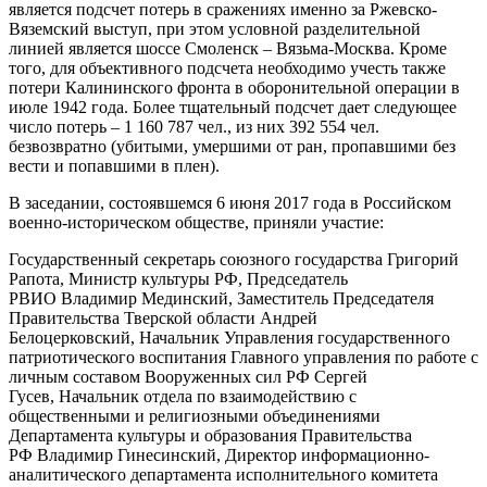
является подсчет потерь в сражениях именно за Ржевско-
Вяземский выступ, при этом условной разделительной
линией является шоссе Смоленск – Вязьма-Москва. Кроме
того, для объективного подсчета необходимо учесть также
потери Калининского фронта в оборонительной операции в
июле 1942 года. Более тщательный подсчет дает следующее
число потерь – 1 160 787 чел., из них 392 554 чел.
безвозвратно (убитыми, умершими от ран, пропавшими без
вести и попавшими в плен).
В заседании, состоявшемся 6 июня 2017 года в Российском
военно-историческом обществе, приняли участие:
Государственный секретарь союзного государства Григорий
Рапота, Министр культуры РФ, Председатель
РВИО Владимир Мединский, Заместитель Председателя
Правительства Тверской области Андрей
Белоцерковский, Начальник Управления государственного
патриотического воспитания Главного управления по работе с
личным составом Вооруженных сил РФ Сергей
Гусев, Начальник отдела по взаимодействию с
общественными и религиозными объединениями
Департамента культуры и образования Правительства
РФ Владимир Гинесинский, Директор информационно-
аналитического департамента исполнительного комитета