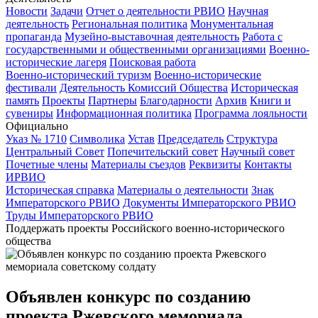
Новости
Задачи
Отчет о деятельности РВИО
Научная
деятельность
Региональная политика
Монументальная
пропаганда
Музейно-выставочная деятельность
Работа с
государственными и общественными организациями
Военно-
исторические лагеря
Поисковая работа
Военно-исторический туризм
Военно-исторические
фестивали
Деятельность Комиссий Общества
Историческая
память
Проекты
Партнеры
Благодарности
Архив
Книги и
сувениры
Информационная политика
Программа лояльности
Официально
Указ № 1710
Символика
Устав
Председатель
Структура
Центральный Совет
Попечительский совет
Научный совет
Почетные члены
Материалы съездов
Реквизиты
Контакты
ИРВИО
Историческая справка
Материалы о деятельности
Знак
Императорского РВИО
Документы Императорского РВИО
Труды Императорского РВИО
Поддержать проекты Российского военно-исторического
общества
Объявлен конкурс по созданию
проекта Ржевского мемориала