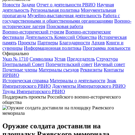
Новости
Задачи
Отчет о деятельности РВИО
Научная
деятельность
Региональная политика
Монументальная
пропаганда
Музейно-выставочная деятельность
Работа с
государственными и общественными организациями
Военно-
исторические лагеря
Поисковая работа
Военно-исторический туризм
Военно-исторические
фестивали
Деятельность Комиссий Общества
Историческая
память
Проекты
Партнеры
Благодарности
Архив
Книги и
сувениры
Информационная политика
Программа лояльности
Официально
Указ № 1710
Символика
Устав
Председатель
Структура
Центральный Совет
Попечительский совет
Научный совет
Почетные члены
Материалы съездов
Реквизиты
Контакты
ИРВИО
Историческая справка
Материалы о деятельности
Знак
Императорского РВИО
Документы Императорского РВИО
Труды Императорского РВИО
Поддержать проекты Российского военно-исторического
общества
Оружие солдата доставили на
площадку Ржевского мемориала