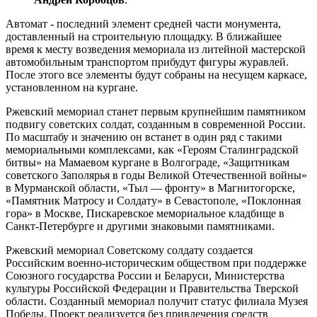
Автомат - последний элемент средней части монумента,
доставленный на строительную площадку. В ближайшее
время к месту возведения мемориала из литейной мастерской
автомобильным транспортом прибудут фигуры журавлей.
После этого все элементы будут собраны на несущем каркасе,
установленном на кургане.
Ржевский мемориал станет первым крупнейшим памятником
подвигу советских солдат, созданным в современной России.
По масштабу и значению он встанет в один ряд с такими
мемориальными комплексами, как «Героям Сталинградской
битвы» на Мамаевом кургане в Волгограде, «Защитникам
советского Заполярья в годы Великой Отечественной войны»
в Мурманской области, «Тыл — фронту» в Магнитогорске,
«Памятник Матросу и Солдату» в Севастополе, «Поклонная
гора» в Москве, Пискаревское мемориальное кладбище в
Санкт-Петербурге и другими знаковыми памятниками.
Ржевский мемориал Советскому солдату создается
Российским военно-историческим обществом при поддержке
Союзного государства России и Беларуси, Министерства
культуры Российской Федерации и Правительства Тверской
области. Созданный мемориал получит статус филиала Музея
Победы. Проект реализуется без привлечения средств