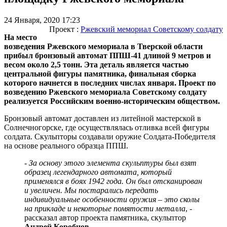
24 Января, 2020 17:23
Проект :
Ржевский мемориал Советскому солдату
На место
возведения Ржевского мемориала в Тверской области
прибыл бронзовый автомат ППШ-41 длиной 9 метров и
весом около 2,5 тонн. Эта деталь является частью
центральной фигуры памятника, финальная сборка
которого начнется в последних числах января. Проект по
возведению Ржевского мемориала Советскому солдату
реализуется Российским военно-историческим обществом.
Бронзовый автомат доставлен из литейной мастерской в
Солнечногорске, где осуществлялась отливка всей фигуры
солдата. Скульпторы создавали оружие Солдата-Победителя
на основе реального образца ППШ.
- За основу этого элемента скульптуры был взят
образец легендарного автомата, который
применялся в боях 1942 года. Он был отсканирован
и увеличен. Мы постарались передать
индивидуальные особенности оружия – это сколы
на прикладе и некоторые помятости металла
, -
рассказал автор проекта памятника, скульптор
Андрей Коробцов
.