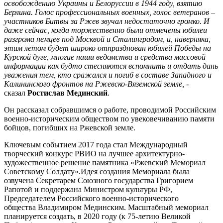
освобождению Украины и Белоруссии в 1944 году, взятию
Берлина. Голос профессиональных военных, голос ветеранов –
участников Битвы за Ржев звучал недостаточно громко. И
даже сейчас, когда торжественно были отмечены юбилеи
разгрома немцев под Москвой и Сталинградом, и, наверняка,
этим летом будет широко отпразднован юбилей Победы на
Курской дуге, многие наши ведомства и средства массовой
информации как будто стесняются вспомнить и отдать дань
уважения тем, кто сражался и погиб в составе Западного и
Калининского фронтов на Ржевско-Вяземской земле,
-
сказал
Ростислав Мединский
.
Он рассказал собравшимся о работе, проводимой Российским
военно-историческим обществом по увековечиванию памяти
бойцов, погибших на Ржевской земле.
Ключевым событием 2017 года стал Международный
творческий конкурс РВИО на лучшее архитектурно-
художественное решение памятника «Ржевский Мемориал
Советскому Солдату».Идея создания Мемориала была
озвучена Секретарем Союзного государства Григорием
Рапотой и поддержана Министром культуры РФ,
Председателем Российского военно-исторического
общества Владимиром Мединским. Масштабный мемориал
планируется создать, в 2020 году (к 75-летию Великой