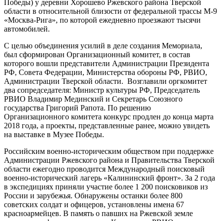
Победы) у деревни Хорошево Ржевского района Тверской
области в относительной близости от федеральной трассы М-9
«Москва-Рига», по которой ежедневно проезжают тысячи
автомобилей.
С целью объединения усилий в деле создания Мемориала,
был сформирован Организационный комитет, в состав
которого вошли представители Администрации Президента
РФ, Совета Федерации, Министерства обороны РФ, РВИО,
Администрации Тверской области. Возглавили оргкомитет
два сопредседателя: Министр культуры РФ, Председатель
РВИО Владимир Мединский и Секретарь Союзного
государства Григорий Рапота. По решению
Организационного комитета конкурс продлен до конца марта
2018 года, а проекты, представленные ранее, можно увидеть
на выставке в Музее Победы.
Российским военно-историческим обществом при поддержке
Администрации Ржевского района и Правительства Тверской
области ежегодно проводится Международный поисковый
военно-исторический лагерь «Калининский фронт». За 2 года
в экспедициях приняли участие более 1 200 поисковиков из
России и зарубежья. Обнаружены останки более 800
советских солдат и офицеров, установлены имена 67
красноармейцев. В память о павших на Ржевской земле