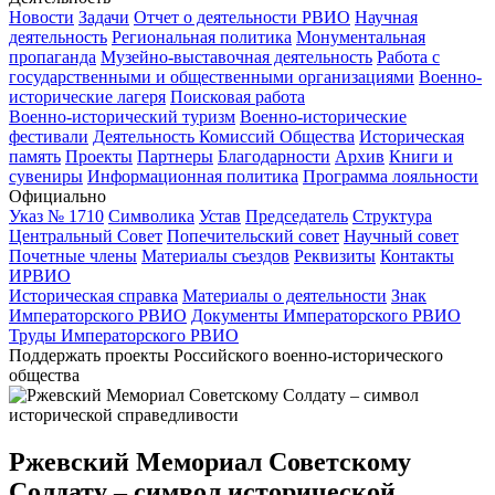
Новости
Задачи
Отчет о деятельности РВИО
Научная
деятельность
Региональная политика
Монументальная
пропаганда
Музейно-выставочная деятельность
Работа с
государственными и общественными организациями
Военно-
исторические лагеря
Поисковая работа
Военно-исторический туризм
Военно-исторические
фестивали
Деятельность Комиссий Общества
Историческая
память
Проекты
Партнеры
Благодарности
Архив
Книги и
сувениры
Информационная политика
Программа лояльности
Официально
Указ № 1710
Символика
Устав
Председатель
Структура
Центральный Совет
Попечительский совет
Научный совет
Почетные члены
Материалы съездов
Реквизиты
Контакты
ИРВИО
Историческая справка
Материалы о деятельности
Знак
Императорского РВИО
Документы Императорского РВИО
Труды Императорского РВИО
Поддержать проекты Российского военно-исторического
общества
Ржевский Мемориал Советскому
Солдату – символ исторической