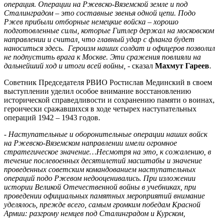
операция. Операции на Ржевско-Вяземской земле и под
Сталинградом – это составные звенья одной цепи. Подо
Ржев прибыли отборные немецкие войска – хорошо
подготовленные силы, которые Гитлер держал на московском
направлении и считал, что главный удар с фланга будет
наноситься здесь. Героизм наших солдат и офицеров позволил
не подпустить врага к Москве. Эти сражения повлияли на
дальнейший ход и итоги всей войны,
- сказал
Махмут Гареев
.
Советник Председателя РВИО Ростислав Мединский в своем
выступлении уделил особое внимание восстановлению
исторической справедливости и сохранению памяти о воинах,
героически сражавшихся в ходе четырех наступательных
операций 1942 – 1943 годов.
- Наступательные и оборонительные операции наших войск
на Ржевско-Вяземском направлении имели огромное
стратегическое значение…Несмотря на это, к сожалению, в
течение послевоенных десятилетий масштабы и значение
проведенных советским командованием наступательных
операций подо Ржевом недооценивались. При изложении
истории Великой Отечественной войны в учебниках, при
проведении официальных памятных мероприятий внимание
уделялось, прежде всего, самым громким победам Красной
Армии: разгрому немцев под Сталинградом и Курском,