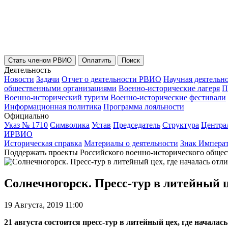
Стать членом РВИО
Оплатить
Поиск
Деятельность
Новости
Задачи
Отчет о деятельности РВИО
Научная деятельн
общественными организациями
Военно-исторические лагеря
П
Военно-исторический туризм
Военно-исторические фестивали
Информационная политика
Программа лояльности
Официально
Указ № 1710
Символика
Устав
Председатель
Структура
Центра
ИРВИО
Историческая справка
Материалы о деятельности
Знак Импера
Поддержать проекты Российского военно-исторического общес
Солнечногорск. Пресс-тур в литейный ц
19 Августа, 2019 11:00
21 августа состоится пресс-тур в литейный цех, где начала