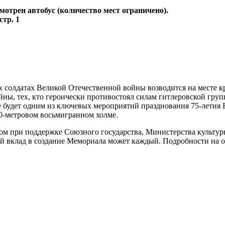
мотрен автобус (количество мест ограничено).
стр. 1
х солдатах Великой Отечественной войны возводится на месте 
йны, тех, кто героически противостоял силам гитлеровской гру
е будет одним из ключевых мероприятий празднования 75-летия
 10-метровом восьмигранном холме.
м при поддержке Союзного государства, Министерства культуры
ой вклад в создание Мемориала может каждый. Подробности на 