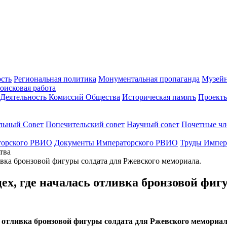
ость
Региональная политика
Монументальная пропаганда
Музейн
оисковая работа
Деятельность Комиссий Общества
Историческая память
Проект
льный Совет
Попечительский совет
Научный совет
Почетные ч
торского РВИО
Документы Императорского РВИО
Труды Импер
тва
ех, где началась отливка бронзовой фиг
сь отливка бронзовой фигуры солдата для Ржевского мемориал