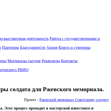
о-выставочная деятельность
Работа с государственными и
ы
Партнеры
Благодарности
Архив
Книги и сувениры
лены
Материалы съездов
Реквизиты
Контакты
аторского РВИО
уры солдата для Ржевского мемориала.
Проект :
Ржевский мемориал Советскому солдату
а. Этот процесс проходит в мастерской известного и