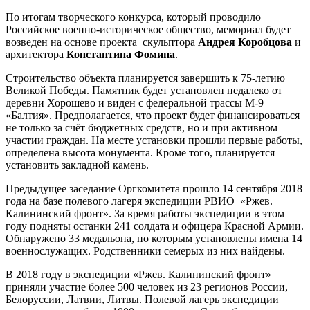
По итогам творческого конкурса, который проводило
Российское военно-историческое общество, мемориал будет
возведен на основе проекта скульптора
Андрея Коробцова
и
архитектора
Константина Фомина
.
Строительство объекта планируется завершить к 75-летию
Великой Победы. Памятник будет установлен недалеко от
деревни Хорошево и виден с федеральной трассы М-9
«Балтия». Предполагается, что проект будет финансироваться
не только за счёт бюджетных средств, но и при активном
участии граждан. На месте установки прошли первые работы,
определена высота монумента. Кроме того, планируется
установить закладной камень.
Предыдущее заседание Оргкомитета прошло 14 сентября 2018
года на базе полевого лагеря экспедиции РВИО «Ржев.
Калининский фронт». За время работы экспедиции в этом
году подняты останки 241 солдата и офицера Красной Армии.
Обнаружено 33 медальона, по которым установлены имена 14
военнослужащих. Родственники семерых из них найдены.
В 2018 году в экспедиции «Ржев. Калининский фронт»
приняли участие более 500 человек из 23 регионов России,
Белоруссии, Латвии, Литвы. Полевой лагерь экспедиции