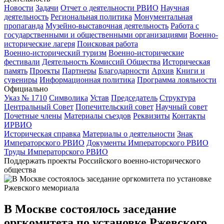
Новости
Задачи
Отчет о деятельности РВИО
Научная
деятельность
Региональная политика
Монументальная
пропаганда
Музейно-выставочная деятельность
Работа с
государственными и общественными организациями
Военно-
исторические лагеря
Поисковая работа
Военно-исторический туризм
Военно-исторические
фестивали
Деятельность Комиссий Общества
Историческая
память
Проекты
Партнеры
Благодарности
Архив
Книги и
сувениры
Информационная политика
Программа лояльности
Официально
Указ № 1710
Символика
Устав
Председатель
Структура
Центральный Совет
Попечительский совет
Научный совет
Почетные члены
Материалы съездов
Реквизиты
Контакты
ИРВИО
Историческая справка
Материалы о деятельности
Знак
Императорского РВИО
Документы Императорского РВИО
Труды Императорского РВИО
Поддержать проекты Российского военно-исторического
общества
В Москве состоялось заседание
оргкомитета по установке Ржевского