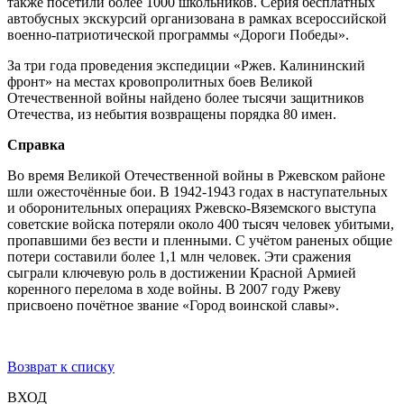
также посетили более 1000 школьников. Серия бесплатных
автобусных экскурсий организована в рамках всероссийской
военно-патриотической программы «Дороги Победы».
За три года проведения экспедиции «Ржев. Калининский
фронт» на местах кровопролитных боев Великой
Отечественной войны найдено более тысячи защитников
Отечества, из небытия возвращены порядка 80 имен.
Справка
Во время Великой Отечественной войны в Ржевском районе
шли ожесточённые бои. В 1942-1943 годах в наступательных
и оборонительных операциях Ржевско-Вяземского выступа
советские войска потеряли около 400 тысяч человек убитыми,
пропавшими без вести и пленными. С учётом раненых общие
потери составили более 1,1 млн человек. Эти сражения
сыграли ключевую роль в достижении Красной Армией
коренного перелома в ходе войны. В 2007 году Ржеву
присвоено почётное звание «Город воинской славы».
Возврат к списку
ВХОД