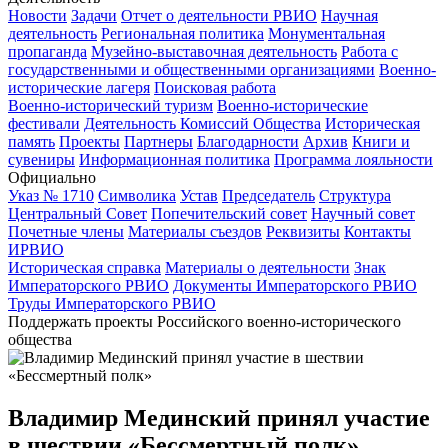
Новости
Задачи
Отчет о деятельности РВИО
Научная
деятельность
Региональная политика
Монументальная
пропаганда
Музейно-выставочная деятельность
Работа с
государственными и общественными организациями
Военно-
исторические лагеря
Поисковая работа
Военно-исторический туризм
Военно-исторические
фестивали
Деятельность Комиссий Общества
Историческая
память
Проекты
Партнеры
Благодарности
Архив
Книги и
сувениры
Информационная политика
Программа лояльности
Официально
Указ № 1710
Символика
Устав
Председатель
Структура
Центральный Совет
Попечительский совет
Научный совет
Почетные члены
Материалы съездов
Реквизиты
Контакты
ИРВИО
Историческая справка
Материалы о деятельности
Знак
Императорского РВИО
Документы Императорского РВИО
Труды Императорского РВИО
Поддержать проекты Российского военно-исторического
общества
Владимир Мединский принял участие
в шествии «Бессмертный полк»