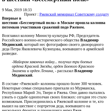
9 Мая, 2019 18:33
Проект :
Ржевский мемориал Советскому солдату
Впервые в
шествии «Бессмертный полк» в Москве прошла колонна
потомков участников сражений подо Ржевом.
Возглавил колонну Министр культуры РФ, Председатель
Российского военно-исторического общества
Владимир
Мединский
, который нес фотографию своего двоюродного
деда Петра Яковлевича Кузнецова, воевавшего в армейской
разведке.
-Майором закончил войну... получил три боевых
ордена Красной Звезды, орден Боевого Красного
Знамени и орден Ленина,
- рассказал
Владимир
Мединский
.
В составе «Ржевской» колонны прошло более 300 человек.
Некоторые семьи специально приехали из Мурманска,
Республики Марий Эл, Твери и Ржева. Они давно пытались
узнать о судьбе однополчан своих близких: сегодня это стало
возможным. Присоединились к Ржевской колонне и те, кто
вышел на шествие с портретом деда, воевавшего на
нескольких фронтах и прошедшего через Ржев.