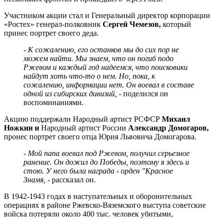
Участником акции стал и Генеральный директор корпорации
«Ростех» генерал-полковник
Сергей Чемезов,
который
принес портрет своего деда.
- К сожалению, его останков мы до сих пор не
можем найти. Мы знаем, что он погиб подо
Ржевом и каждый год надеемся, что поисковики
найдут хоть что-то о нем. Но, пока, к
сожалению, информации нет. Он воевал в составе
одной из сибирских дивизий, -
поделился он
воспоминаниями.
Акцию поддержали Народный артист РСФСР
Михаил
Ножкин
и
Народный артист России
Александр Домогаров
,
пронес портрет своего отца Юрия Львовича Домогарова.
- Мой папа воевал под Ржевом, получил серьезное
ранение. Он дожил до Победы, поэтому я здесь и
стою. У него была награда - орден "Красное
Знамя,
- рассказал он.
В 1942-1943 годах в наступательных и оборонительных
операциях в районе Ржевско-Вяземского выступа советские
войска потеряли около 400 тыс. человек убитыми,