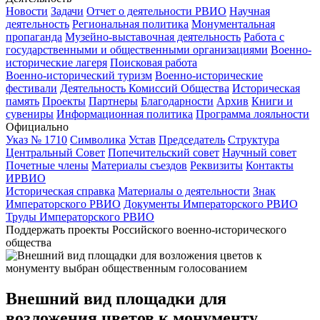
Новости
Задачи
Отчет о деятельности РВИО
Научная
деятельность
Региональная политика
Монументальная
пропаганда
Музейно-выставочная деятельность
Работа с
государственными и общественными организациями
Военно-
исторические лагеря
Поисковая работа
Военно-исторический туризм
Военно-исторические
фестивали
Деятельность Комиссий Общества
Историческая
память
Проекты
Партнеры
Благодарности
Архив
Книги и
сувениры
Информационная политика
Программа лояльности
Официально
Указ № 1710
Символика
Устав
Председатель
Структура
Центральный Совет
Попечительский совет
Научный совет
Почетные члены
Материалы съездов
Реквизиты
Контакты
ИРВИО
Историческая справка
Материалы о деятельности
Знак
Императорского РВИО
Документы Императорского РВИО
Труды Императорского РВИО
Поддержать проекты Российского военно-исторического
общества
Внешний вид площадки для
возложения цветов к монументу