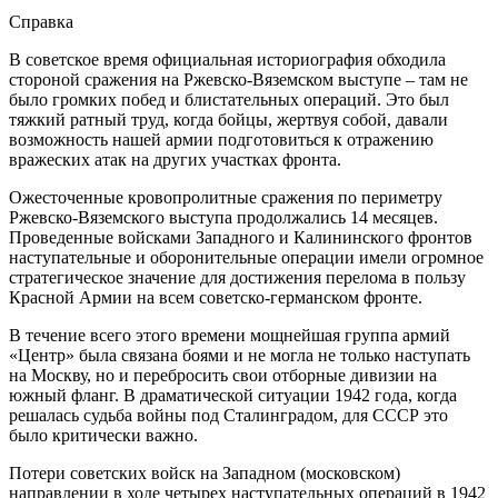
Справка
В советское время официальная историография обходила
стороной сражения на Ржевско-Вяземском выступе – там не
было громких побед и блистательных операций. Это был
тяжкий ратный труд, когда бойцы, жертвуя собой, давали
возможность нашей армии подготовиться к отражению
вражеских атак на других участках фронта.
Ожесточенные кровопролитные сражения по периметру
Ржевско-Вяземского выступа продолжались 14 месяцев.
Проведенные войсками Западного и Калининского фронтов
наступательные и оборонительные операции имели огромное
стратегическое значение для достижения перелома в пользу
Красной Армии на всем советско-германском фронте.
В течение всего этого времени мощнейшая группа армий
«Центр» была связана боями и не могла не только наступать
на Москву, но и перебросить свои отборные дивизии на
южный фланг. В драматической ситуации 1942 года, когда
решалась судьба войны под Сталинградом, для СССР это
было критически важно.
Потери советских войск на Западном (московском)
направлении в ходе четырех наступательных операций в 1942