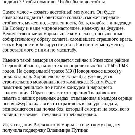
подвиге? Чтобы помнили. Чтобы были достойны.
Самое малое – создать достойный монумент. Он будет
символом подвига Советского солдата, сможет передать
стойкость, мужество, жертвенность, боль, скорбь… и надежду.
На Победу и наше мирное настоящее, надежду на будущее.
Величественные мемориальные комплексы, посвященные
собирательному образу солдата, сломившего страшного врага,
есть в Европе и в Белоруссии, но в России нет монумента,
сопоставимого с ними по масштабу.
Именно такой мемориал создается сейчас в Ржевском районе
Тверской области, на месте кровопролитных боев 1942-1943
годов. На федеральной трассе М9 (Новорижское шоссе) у
поворота на д. Хорошево на участке 4 га уже ведется
строительство мемориального комплекса. Каким будет
памятник решилось по итогам конкурса и народного
голосования. Образ героя стихотворения Твардовского,
память о наших реальных дедах, отзывающая в каждом сердце
песня «Журавли» - все это отразилось в фигуре солдата,
возносящегося над полем боя, который смотрит на всех, кого
оставил на земле – печально и требовательно.
Идея создания Ржевского мемориала советскому солдату
получила поддержку Владимира Путина: