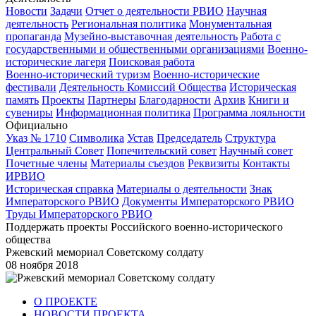
Новости
Задачи
Отчет о деятельности РВИО
Научная
деятельность
Региональная политика
Монументальная
пропаганда
Музейно-выставочная деятельность
Работа с
государственными и общественными организациями
Военно-
исторические лагеря
Поисковая работа
Военно-исторический туризм
Военно-исторические
фестивали
Деятельность Комиссий Общества
Историческая
память
Проекты
Партнеры
Благодарности
Архив
Книги и
сувениры
Информационная политика
Программа лояльности
Официально
Указ № 1710
Символика
Устав
Председатель
Структура
Центральный Совет
Попечительский совет
Научный совет
Почетные члены
Материалы съездов
Реквизиты
Контакты
ИРВИО
Историческая справка
Материалы о деятельности
Знак
Императорского РВИО
Документы Императорского РВИО
Труды Императорского РВИО
Поддержать проекты Российского военно-исторического
общества
Ржевский мемориал Советскому солдату
08 ноября 2018
О ПРОЕКТЕ
НОВОСТИ ПРОЕКТА