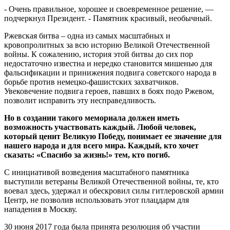
- Очень правильное, хорошее и своевременное решение, —
подчеркнул Президент. - Памятник красивый, необычный.
Ржевская битва – одна из самых масштабных и
кровопролитных за всю историю Великой Отечественной
войны. К сожалению, история этой битвы до сих пор
недостаточно известна и нередко становится мишенью для
фальсификации и принижения подвига советского народа в
борьбе против немецко-фашистских захватчиков.
Увековечение подвига героев, павших в боях подо Ржевом,
позволит исправить эту несправедливость.
Но в создании такого мемориала должен иметь
возможность участвовать каждый. Любой человек,
который ценит Великую Победу, понимает ее значение для
нашего народа и для всего мира. Каждый, кто хочет
сказать: «Спасибо за жизнь!» тем, кто погиб.
С инициативой возведения масштабного памятника
выступили ветераны Великой Отечественной войны, те, кто
воевал здесь, удержал и обескровил силы гитлеровской армии
Центр, не позволив использовать этот плацдарм для
нападения в Москву.
30 июня 2017 года была принята резолюция об участии