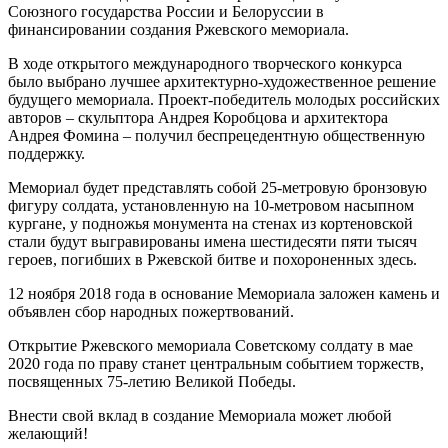
Союзного государства России и Белоруссии в
финансировании создания Ржевского мемориала.
В ходе открытого международного творческого конкурса
было выбрано лучшее архитектурно-художественное решение
будущего мемориала. Проект-победитель молодых российских
авторов – скульптора Андрея Коробцова и архитектора
Андрея Фомина – получил беспрецедентную общественную
поддержку.
Мемориал будет представлять собой 25-метровую бронзовую
фигуру солдата, установленную на 10-метровом насыпном
кургане, у подножья монумента на стенах из кортеновской
стали будут выгравированы имена шестидесяти пяти тысяч
героев, погибших в Ржевской битве и похороненных здесь.
12 ноября 2018 года в основание Мемориала заложен камень и
объявлен сбор народных пожертвований.
Открытие Ржевского мемориала Советскому солдату в мае
2020 года по праву станет центральным событием торжеств,
посвященных 75-летию Великой Победы.
Внести свой вклад в создание Мемориала может любой
желающий!