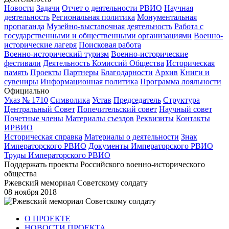
Новости
Задачи
Отчет о деятельности РВИО
Научная
деятельность
Региональная политика
Монументальная
пропаганда
Музейно-выставочная деятельность
Работа с
государственными и общественными организациями
Военно-
исторические лагеря
Поисковая работа
Военно-исторический туризм
Военно-исторические
фестивали
Деятельность Комиссий Общества
Историческая
память
Проекты
Партнеры
Благодарности
Архив
Книги и
сувениры
Информационная политика
Программа лояльности
Официально
Указ № 1710
Символика
Устав
Председатель
Структура
Центральный Совет
Попечительский совет
Научный совет
Почетные члены
Материалы съездов
Реквизиты
Контакты
ИРВИО
Историческая справка
Материалы о деятельности
Знак
Императорского РВИО
Документы Императорского РВИО
Труды Императорского РВИО
Поддержать проекты Российского военно-исторического
общества
Ржевский мемориал Советскому солдату
08 ноября 2018
О ПРОЕКТЕ
НОВОСТИ ПРОЕКТА