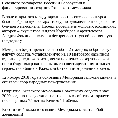
Союзного государства России и Белоруссии в
финансировании создания Ржевского мемориала.
В ходе открытого международного творческого конкурса
было выбрано лучшее архитектурно-художественное решение
будущего мемориала. Проект-победитель молодых российских
авторов – скульптора Андрея Коробцова и архитектора
Андрея Фомина – получил беспрецедентную общественную
поддержку.
Мемориал будет представлять собой 25-метровую бронзовую
фигуру солдата, установленную на 10-метровом насыпном
кургане, у подножья монумента на стенах из кортеновской
стали будут выгравированы имена шестидесяти пяти тысяч
героев, погибших в Ржевской битве и похороненных здесь.
12 ноября 2018 года в основание Мемориала заложен камень и
объявлен сбор народных пожертвований.
Открытие Ржевского мемориала Советскому солдату в мае
2020 года по праву станет центральным событием торжеств,
посвященных 75-летию Великой Победы.
Внести свой вклад в создание Мемориала может любой
желающий!