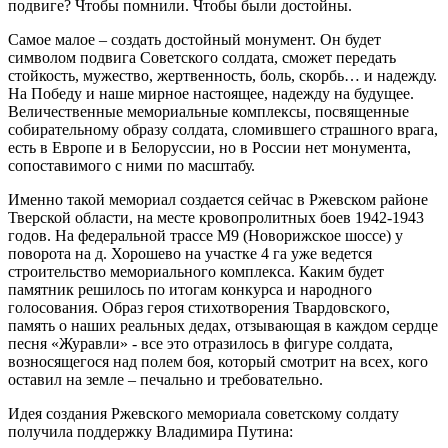
подвиге? Чтобы помнили. Чтобы были достойны.
Самое малое – создать достойный монумент. Он будет
символом подвига Советского солдата, сможет передать
стойкость, мужество, жертвенность, боль, скорбь… и надежду.
На Победу и наше мирное настоящее, надежду на будущее.
Величественные мемориальные комплексы, посвященные
собирательному образу солдата, сломившего страшного врага,
есть в Европе и в Белоруссии, но в России нет монумента,
сопоставимого с ними по масштабу.
Именно такой мемориал создается сейчас в Ржевском районе
Тверской области, на месте кровопролитных боев 1942-1943
годов. На федеральной трассе М9 (Новорижское шоссе) у
поворота на д. Хорошево на участке 4 га уже ведется
строительство мемориального комплекса. Каким будет
памятник решилось по итогам конкурса и народного
голосования. Образ героя стихотворения Твардовского,
память о наших реальных дедах, отзывающая в каждом сердце
песня «Журавли» - все это отразилось в фигуре солдата,
возносящегося над полем боя, который смотрит на всех, кого
оставил на земле – печально и требовательно.
Идея создания Ржевского мемориала советскому солдату
получила поддержку Владимира Путина: