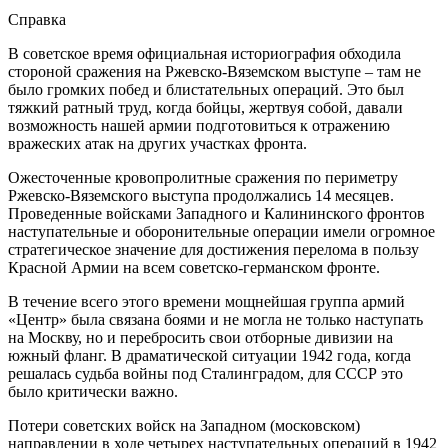
Справка
В советское время официальная историография обходила
стороной сражения на Ржевско-Вяземском выступе – там не
было громких побед и блистательных операций. Это был
тяжкий ратный труд, когда бойцы, жертвуя собой, давали
возможность нашей армии подготовиться к отражению
вражеских атак на других участках фронта.
Ожесточенные кровопролитные сражения по периметру
Ржевско-Вяземского выступа продолжались 14 месяцев.
Проведенные войсками Западного и Калининского фронтов
наступательные и оборонительные операции имели огромное
стратегическое значение для достижения перелома в пользу
Красной Армии на всем советско-германском фронте.
В течение всего этого времени мощнейшая группа армий
«Центр» была связана боями и не могла не только наступать
на Москву, но и перебросить свои отборные дивизии на
южный фланг. В драматической ситуации 1942 года, когда
решалась судьба войны под Сталинградом, для СССР это
было критически важно.
Потери советских войск на Западном (московском)
направлении в ходе четырех наступательных операций в 1942