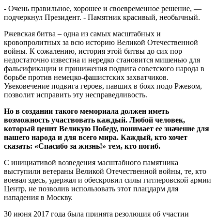
- Очень правильное, хорошее и своевременное решение, —
подчеркнул Президент. - Памятник красивый, необычный.
Ржевская битва – одна из самых масштабных и
кровопролитных за всю историю Великой Отечественной
войны. К сожалению, история этой битвы до сих пор
недостаточно известна и нередко становится мишенью для
фальсификации и принижения подвига советского народа в
борьбе против немецко-фашистских захватчиков.
Увековечение подвига героев, павших в боях подо Ржевом,
позволит исправить эту несправедливость.
Но в создании такого мемориала должен иметь
возможность участвовать каждый. Любой человек,
который ценит Великую Победу, понимает ее значение для
нашего народа и для всего мира. Каждый, кто хочет
сказать: «Спасибо за жизнь!» тем, кто погиб.
С инициативой возведения масштабного памятника
выступили ветераны Великой Отечественной войны, те, кто
воевал здесь, удержал и обескровил силы гитлеровской армии
Центр, не позволив использовать этот плацдарм для
нападения в Москву.
30 июня 2017 года была принята резолюция об участии