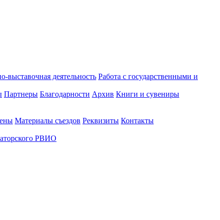
о-выставочная деятельность
Работа с государственными и
ы
Партнеры
Благодарности
Архив
Книги и сувениры
лены
Материалы съездов
Реквизиты
Контакты
аторского РВИО