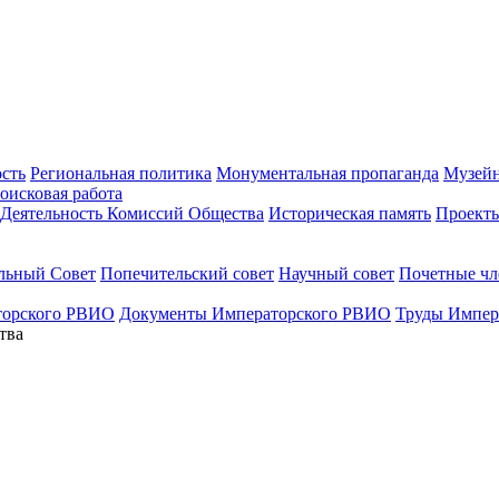
ость
Региональная политика
Монументальная пропаганда
Музейн
оисковая работа
Деятельность Комиссий Общества
Историческая память
Проект
льный Совет
Попечительский совет
Научный совет
Почетные ч
торского РВИО
Документы Императорского РВИО
Труды Импер
тва