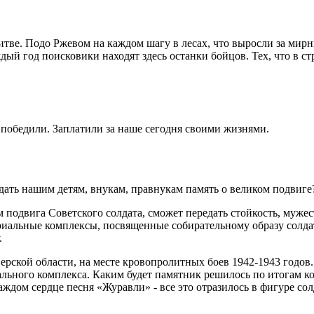
итве. Подо Ржевом на каждом шагу в лесах, что выросли за мирн
дый год поисковики находят здесь останки бойцов. Тех, что в 
 победили. Заплатили за наше сегодня своими жизнями.
дать нашим детям, внукам, правнукам память о великом подвиг
 подвига Советского солдата, сможет передать стойкость, мужес
иальные комплексы, посвященные собирательному образу солдата
.
ерской области, на месте кровопролитных боев 1942-1943 годов
иального комплекса. Каким будет памятник решилось по итогам к
ждом сердце песня «Журавли» - все это отразилось в фигуре солд