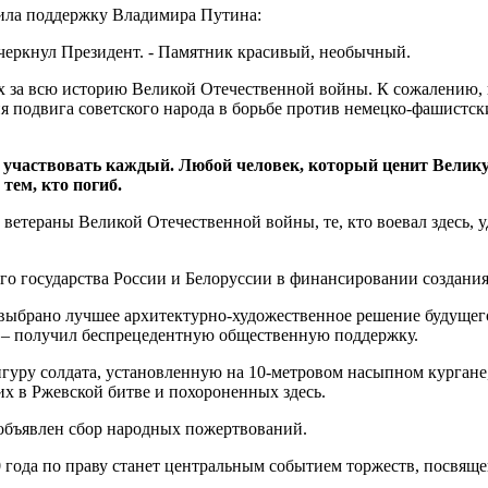
чила поддержку Владимира Путина:
черкнул Президент. - Памятник красивый, необычный.
 за всю историю Великой Отечественной войны. К сожалению, и
подвига советского народа в борьбе против немецко-фашистских
 участвовать каждый. Любой человек, который ценит Великую
 тем, кто погиб.
етераны Великой Отечественной войны, те, кто воевал здесь, у
го государства России и Белоруссии в финансировании создани
 выбрано лучшее архитектурно-художественное решение будущег
 – получил беспрецедентную общественную поддержку.
гуру солдата, установленную на 10-метровом насыпном кургане,
х в Ржевской битве и похороненных здесь.
 объявлен сбор народных пожертвований.
0 года по праву станет центральным событием торжеств, посвя