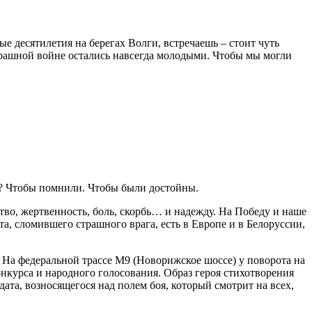
ые десятилетия на берегах Волги, встречаешь – стоит чуть
страшной войне остались навсегда молодыми. Чтобы мы могли
е? Чтобы помнили. Чтобы были достойны.
тво, жертвенность, боль, скорбь… и надежду. На Победу и наше
, сломившего страшного врага, есть в Европе и в Белоруссии,
. На федеральной трассе М9 (Новорижское шоссе) у поворота на
онкурса и народного голосования. Образ героя стихотворения
ата, возносящегося над полем боя, который смотрит на всех,