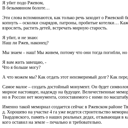
Я убит подо Ржевом,
В безымянном болоте…
Эти слова вспоминаются, как только речь заходит о Ржевской б
копнуть – осколки снарядов, патроны, пробитые котелки… Каж
взрослеть, растить детей, встречать мирную старость.
Я убит, и не знаю:
Наш ли Ржев, наконец?
Мы знаем – наш! Мы живем, потому что они тогда погибли, но
Я вам жить завещаю, -
Что я больше могу?
А что можем мы? Как отдать этот неизмеримый долг? Как пере
Самое малое – создать достойный монумент. Он будет символом
мирное настоящее, надежду на будущее. Величественные мемор
но в России нет монумента, сопоставимого с ними по масштабу
Именно такой мемориал создается сейчас в Ржевском районе Тв
д. Хорошево на участке 4 га уже ведется строительство мемор
Твардовского, память о наших реальных дедах, отзывающая в ка
кого оставил на земле – печально и требовательно.