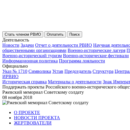
Стать членом РВИО
Оплатить
Поиск
Деятельность
Новости
Задачи
Отчет о деятельности РВИО
Научная деятельн
общественными организациями
Военно-исторические лагеря
П
Военно-исторический туризм
Военно-исторические фестивали
Информационная политика
Программа лояльности
Официально
Указ № 1710
Символика
Устав
Председатель
Структура
Центра
ИРВИО
Историческая справка
Материалы о деятельности
Знак Импера
Поддержать проекты Российского военно-исторического общес
Ржевский мемориал Советскому солдату
08 ноября 2018
О ПРОЕКТЕ
НОВОСТИ ПРОЕКТА
ЖЕРТВОВАТЕЛИ