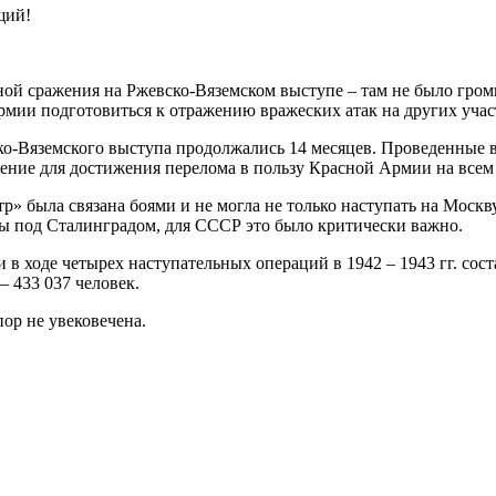
щий!
ной сражения на Ржевско-Вяземском выступе – там не было гро
армии подготовиться к отражению вражеских атак на других учас
о-Вяземского выступа продолжались 14 месяцев. Проведенные в
ение для достижения перелома в пользу Красной Армии на всем 
» была связана боями и не могла не только наступать на Москв
йны под Сталинградом, для СССР это было критически важно.
в ходе четырех наступательных операций в 1942 – 1943 гг. сост
 433 037 человек.
ор не увековечена.