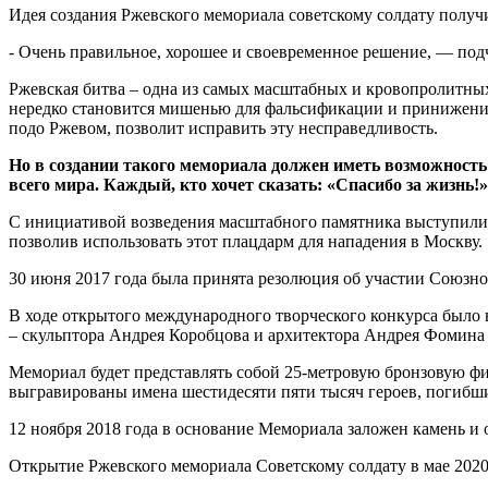
Идея создания Ржевского мемориала советскому солдату полу
- Очень правильное, хорошее и своевременное решение, — под
Ржевская битва – одна из самых масштабных и кровопролитных
нередко становится мишенью для фальсификации и принижения 
подо Ржевом, позволит исправить эту несправедливость.
Но в создании такого мемориала должен иметь возможность
всего мира. Каждый, кто хочет сказать: «Спасибо за жизнь!»
С инициативой возведения масштабного памятника выступили в
позволив использовать этот плацдарм для нападения в Москву.
30 июня 2017 года была принята резолюция об участии Союзно
В ходе открытого международного творческого конкурса было
– скульптора Андрея Коробцова и архитектора Андрея Фомина
Мемориал будет представлять собой 25-метровую бронзовую фи
выгравированы имена шестидесяти пяти тысяч героев, погибши
12 ноября 2018 года в основание Мемориала заложен камень и
Открытие Ржевского мемориала Советскому солдату в мае 202