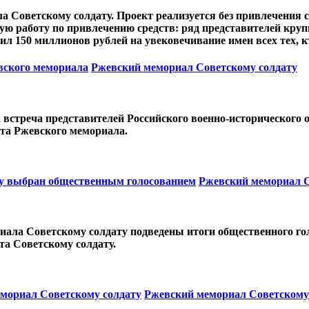
ла Советскому солдату. Проект реализуется без привлечения
ю работу по привлечению средств: ряд представителей круп
л 150 миллионов рублей на увековечивание имен всех тех, к
вского мемориала
Ржевский мемориал Советскому солдату
встреча представителей Российского военно-исторического 
кта Ржевского мемориала.
ту выбран общественным голосованием
Ржевский мемориал С
риала Советскому солдату подведены итоги общественного г
та Советскому солдату.
емориал Советскому солдату
Ржевский мемориал Советскому