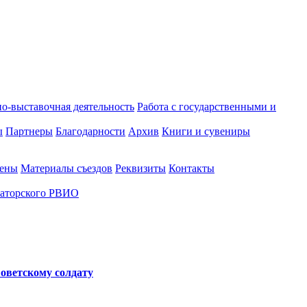
о-выставочная деятельность
Работа с государственными и
ы
Партнеры
Благодарности
Архив
Книги и сувениры
лены
Материалы съездов
Реквизиты
Контакты
аторского РВИО
оветскому солдату