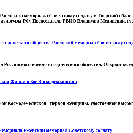
 Ржевского мемориала Советскому солдату в Тверской област
р культуры РФ, Председатель РВИО Владимир Мединский, губ
исторического общества
Ржевский мемориал Советскому сол
ета Российского военно-исторического общества. Открыл за
ской
Фильм о Зое Космодемьянской
Зои Космодемьянской - первой женщины, удостоенной высоко
мемориала
Ржевский мемориал Советскому солдату