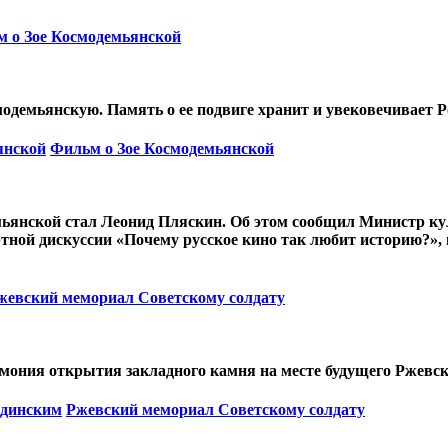
 о Зое Космодемьянской
одемьянскую. Память о ее подвиге хранит и увековечивает Р
янской
Фильм о Зое Космодемьянской
ьянской стал Леонид Пляскин. Об этом сообщил Министр кул
ртной дискуссии «Почему русское кино так любит историю?»
жевский мемориал Советскому солдату
емония открытия закладного камня на месте будущего Ржевс
единским
Ржевский мемориал Советскому солдату