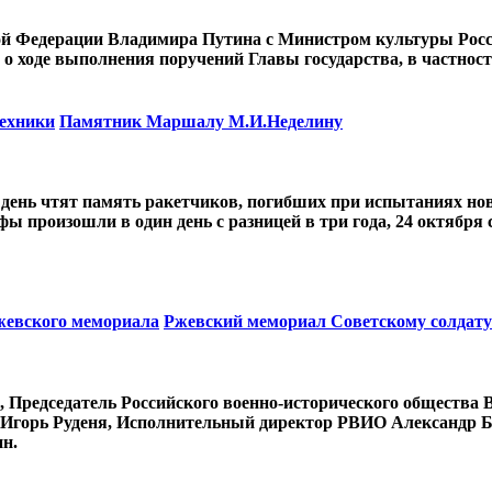
кой Федерации Владимира Путина с Министром культуры Росс
 ходе выполнения поручений Главы государства, в частности
техники
Памятник Маршалу М.И.Неделину
от день чтят память ракетчиков, погибших при испытаниях н
фы произошли в один день с разницей в три года, 24 октября
Ржевского мемориала
Ржевский мемориал Советскому солдату
, Председатель Российского военно-исторического общества
ти Игорь Руденя, Исполнительный директор РВИО Александр
н.