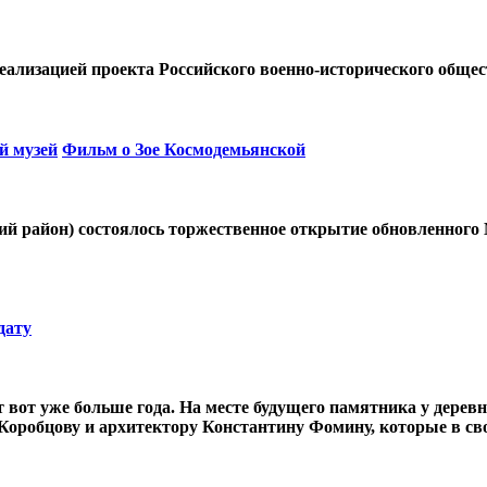
еализацией проекта Российского военно-исторического общес
й музей
Фильм о Зое Космодемьянской
кий район) состоялось торжественное открытие обновленног
дату
вот уже больше года. На месте будущего памятника у дерев
Коробцову и архитектору Константину Фомину, которые в св