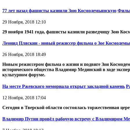
77 лет назад фашисты казнили Зою Космодемьянскую
Фильм
29 Ноября, 2018 12:10
29 ноября 1941 года, фашисты казнили разведчицу Зою Косм
Леонид Пляскин - новый режиссер фильма о Зое Космодемь
26 Ноября, 2018 18:49
Новым режиссером фильма о жизни и подвиге Зои Космодем
исторического общества Владимир Мединский в ходе экспе
культурном форуме.
На месте Ржевского мемориала открыт закладной камень
Р
12 Ноября, 2018 17:04
Сегодня в Тверской области состоялась торжественная цер
Владимир Путин провёл рабочую встречу с Владимиром М