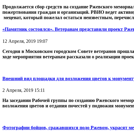
Продолжается сбор средств на создание Ржевского мемориа
пожертвования граждан и организаций. РВИО ведет активну
меценат, который пожелал остаться неизвестным, перечисли
«Памятник состоялся». Ветеранам представили проект Рже
12 Апреля, 2019 19:07
Сегодня в Московском городском Совете ветеранов прошла 
ходе мероприятия ветеранам рассказали о реализации прое
Внешний вид площадки для возложения цветов к монумен
2 Апреля, 2019 15:11
На заседании Рабочей группы по созданию Ржевского мемо
возложения цветов и отдания почестей у подножия монумен
Фотографии бойцов, сражавшихся подо Ржевом, украсят м