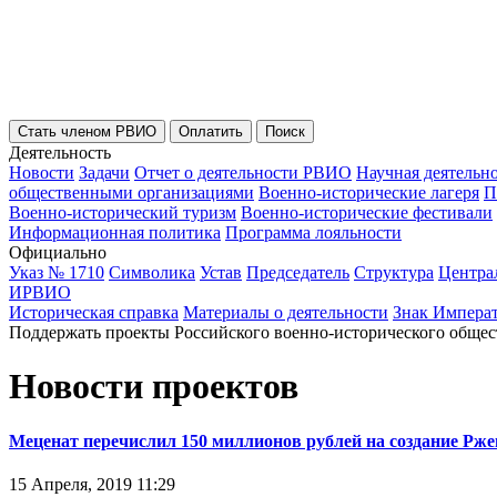
Стать членом РВИО
Оплатить
Поиск
Деятельность
Новости
Задачи
Отчет о деятельности РВИО
Научная деятельн
общественными организациями
Военно-исторические лагеря
П
Военно-исторический туризм
Военно-исторические фестивали
Информационная политика
Программа лояльности
Официально
Указ № 1710
Символика
Устав
Председатель
Структура
Центра
ИРВИО
Историческая справка
Материалы о деятельности
Знак Импера
Поддержать проекты Российского военно-исторического общес
Новости проектов
Меценат перечислил 150 миллионов рублей на создание Рж
15 Апреля, 2019 11:29