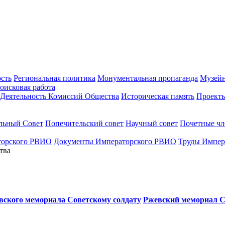
ость
Региональная политика
Монументальная пропаганда
Музейн
оисковая работа
Деятельность Комиссий Общества
Историческая память
Проект
льный Совет
Попечительский совет
Научный совет
Почетные ч
торского РВИО
Документы Императорского РВИО
Труды Импер
тва
евского мемориала Советскому солдату
Ржевский мемориал С